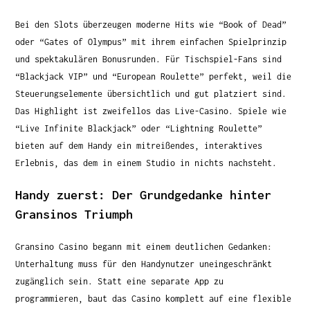
Bei den Slots überzeugen moderne Hits wie “Book of Dead”
oder “Gates of Olympus” mit ihrem einfachen Spielprinzip
und spektakulären Bonusrunden. Für Tischspiel-Fans sind
“Blackjack VIP” und “European Roulette” perfekt, weil die
Steuerungselemente übersichtlich und gut platziert sind.
Das Highlight ist zweifellos das Live-Casino. Spiele wie
“Live Infinite Blackjack” oder “Lightning Roulette”
bieten auf dem Handy ein mitreißendes, interaktives
Erlebnis, das dem in einem Studio in nichts nachsteht.
Handy zuerst: Der Grundgedanke hinter
Gransinos Triumph
Gransino Casino begann mit einem deutlichen Gedanken:
Unterhaltung muss für den Handynutzer uneingeschränkt
zugänglich sein. Statt eine separate App zu
programmieren, baut das Casino komplett auf eine flexible