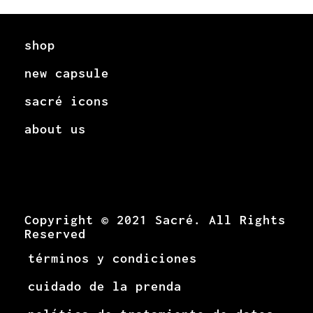
shop
new capsule
sacré icons
about us
Copyright © 2021 Sacré. All Rights
Reserved
términos y condiciones
cuidado de la prenda