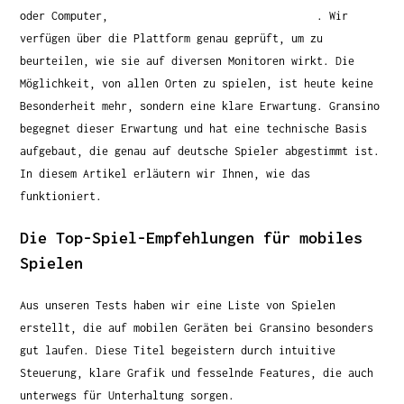
oder Computer,
https://gransincasino.com/de-de/
. Wir
verfügen über die Plattform genau geprüft, um zu
beurteilen, wie sie auf diversen Monitoren wirkt. Die
Möglichkeit, von allen Orten zu spielen, ist heute keine
Besonderheit mehr, sondern eine klare Erwartung. Gransino
begegnet dieser Erwartung und hat eine technische Basis
aufgebaut, die genau auf deutsche Spieler abgestimmt ist.
In diesem Artikel erläutern wir Ihnen, wie das
funktioniert.
Die Top-Spiel-Empfehlungen für mobiles
Spielen
Aus unseren Tests haben wir eine Liste von Spielen
erstellt, die auf mobilen Geräten bei Gransino besonders
gut laufen. Diese Titel begeistern durch intuitive
Steuerung, klare Grafik und fesselnde Features, die auch
unterwegs für Unterhaltung sorgen.