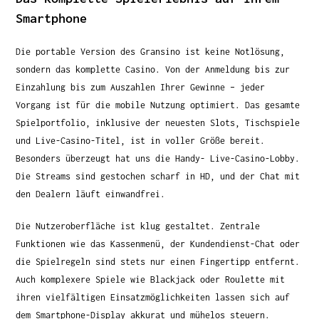
Smartphone
Die portable Version des Gransino ist keine Notlösung,
sondern das komplette Casino. Von der Anmeldung bis zur
Einzahlung bis zum Auszahlen Ihrer Gewinne – jeder
Vorgang ist für die mobile Nutzung optimiert. Das gesamte
Spielportfolio, inklusive der neuesten Slots, Tischspiele
und Live-Casino-Titel, ist in voller Größe bereit.
Besonders überzeugt hat uns die Handy- Live-Casino-Lobby.
Die Streams sind gestochen scharf in HD, und der Chat mit
den Dealern läuft einwandfrei.
Die Nutzeroberfläche ist klug gestaltet. Zentrale
Funktionen wie das Kassenmenü, der Kundendienst-Chat oder
die Spielregeln sind stets nur einen Fingertipp entfernt.
Auch komplexere Spiele wie Blackjack oder Roulette mit
ihren vielfältigen Einsatzmöglichkeiten lassen sich auf
dem Smartphone-Display akkurat und mühelos steuern.