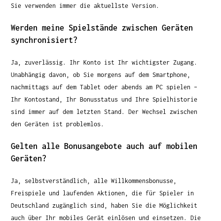
Sie verwenden immer die aktuellste Version.
Werden meine Spielstände zwischen Geräten
synchronisiert?
Ja, zuverlässig. Ihr Konto ist Ihr wichtigster Zugang.
Unabhängig davon, ob Sie morgens auf dem Smartphone,
nachmittags auf dem Tablet oder abends am PC spielen –
Ihr Kontostand, Ihr Bonusstatus und Ihre Spielhistorie
sind immer auf dem letzten Stand. Der Wechsel zwischen
den Geräten ist problemlos.
Gelten alle Bonusangebote auch auf mobilen
Geräten?
Ja, selbstverständlich, alle Willkommensbonusse,
Freispiele und laufenden Aktionen, die für Spieler in
Deutschland zugänglich sind, haben Sie die Möglichkeit
auch über Ihr mobiles Gerät einlösen und einsetzen. Die