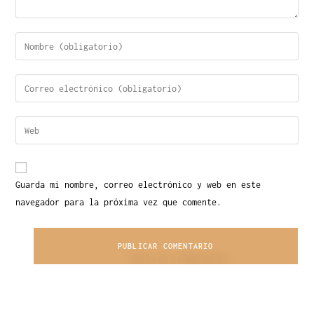
Guarda mi nombre, correo electrónico y web en este
navegador para la próxima vez que comente.