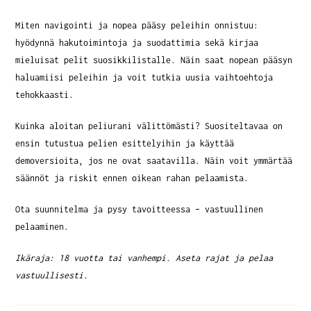
Miten navigointi ja nopea pääsy peleihin onnistuu:
hyödynnä hakutoimintoja ja suodattimia sekä kirjaa
mieluisat pelit suosikkilistalle. Näin saat nopean pääsyn
haluamiisi peleihin ja voit tutkia uusia vaihtoehtoja
tehokkaasti.
Kuinka aloitan peliurani välittömästi? Suositeltavaa on
ensin tutustua pelien esittelyihin ja käyttää
demoversioita, jos ne ovat saatavilla. Näin voit ymmärtää
säännöt ja riskit ennen oikean rahan pelaamista.
Ota suunnitelma ja pysy tavoitteessa – vastuullinen
pelaaminen.
Ikäraja: 18 vuotta tai vanhempi. Aseta rajat ja pelaa
vastuullisesti.