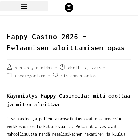
Happy Casino 2026 –
Pelaamisen aloittamisen opas
Ventas y Pedidos
abril 17, 2026
Uncategorized
Sin comentarios
Käynnistys Happy Casinolla: mitä odottaa
ja miten aloittaa
Live-kasino ja pelien vuorovaikutus ovat osa modernin
verkkokasinon houkuttelevuutta. Pelaajat arvostavat
mahdollisuutta nähdä reaaliaikainen jakaminen ja kuulua