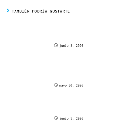
TAMBIÉN PODRÍA GUSTARTE
Die Wohltätigkeitsinitiative des Blaze Spins
Casinos kooperiert mit Hilfsorganisationen
zusammen, die Deutschland helfen.
junio 3, 2026
Det Handlar Inte Bara Om Tur: Det Handlar Om
Spelupplevelsen för Den Svenska Marknaden på
Shuffle Casino
mayo 30, 2026
Os meus próprios Resultados Reais Após Um Ano
no Azurslot Casino em Portugal
junio 5, 2026