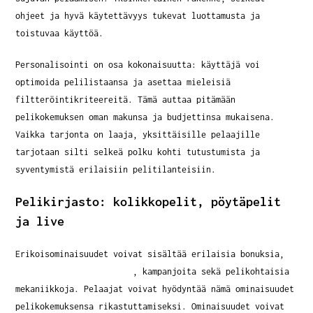
ohjeet ja hyvä käytettävyys tukevat luottamusta ja
toistuvaa käyttöä.
Personalisointi on osa kokonaisuutta: käyttäjä voi
optimoida pelilistaansa ja asettaa mieleisiä
filtteröintikriteereitä. Tämä auttaa pitämään
pelikokemuksen oman makunsa ja budjettinsa mukaisena.
Vaikka tarjonta on laaja, yksittäisille pelaajille
tarjotaan silti selkeä polku kohti tutustumista ja
syventymistä erilaisiin pelitilanteisiin.
Pelikirjasto: kolikkopelit, pöytäpelit
ja live
Erikoisominaisuudet voivat sisältää erilaisia bonuksia,
https://happy-kasino.fi/
, kampanjoita sekä pelikohtaisia
mekaniikkoja. Pelaajat voivat hyödyntää nämä ominaisuudet
pelikokemuksensa rikastuttamiseksi. Ominaisuudet voivat