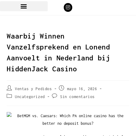
Waarbij Winnen
Vanzelfsprekend en Lonend
Aanvoelt in Nederland bij
HiddenJack Casino
Ventas y Pedidos
mayo 16, 2026
Uncategorized
Sin comentarios