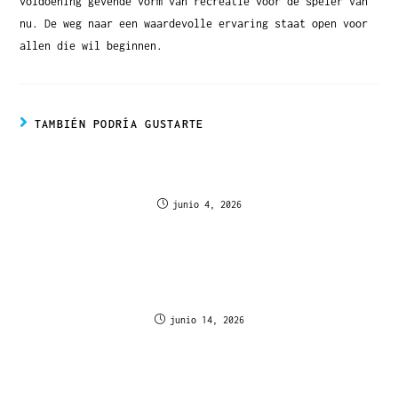
voldoening gevende vorm van recreatie voor de speler van
nu. De weg naar een waardevolle ervaring staat open voor
allen die wil beginnen.
TAMBIÉN PODRÍA GUSTARTE
Récompenses Exclusives Tout en Gardant le
Contrôle chez Robocat Casino au Canada
junio 4, 2026
Duffspin Casino – Bezpieczne Transakcje
Internetowe w Trakcie Gry w Polsce
junio 14, 2026
Video-Slots und Klassiker gratis im National