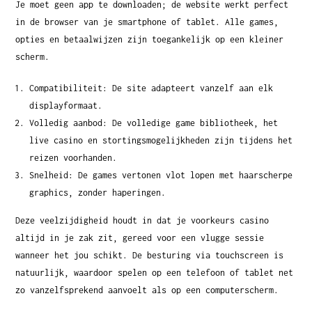
Je moet geen app te downloaden; de website werkt perfect
in de browser van je smartphone of tablet. Alle games,
opties en betaalwijzen zijn toegankelijk op een kleiner
scherm.
Compatibiliteit: De site adapteert vanzelf aan elk
displayformaat.
Volledig aanbod: De volledige game bibliotheek, het
live casino en stortingsmogelijkheden zijn tijdens het
reizen voorhanden.
Snelheid: De games vertonen vlot lopen met haarscherpe
graphics, zonder haperingen.
Deze veelzijdigheid houdt in dat je voorkeurs casino
altijd in je zak zit, gereed voor een vlugge sessie
wanneer het jou schikt. De besturing via touchscreen is
natuurlijk, waardoor spelen op een telefoon of tablet net
zo vanzelfsprekend aanvoelt als op een computerscherm.