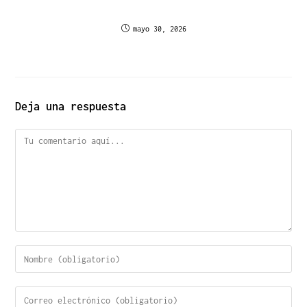
Casino für hiesige Spieler
mayo 30, 2026
Deja una respuesta