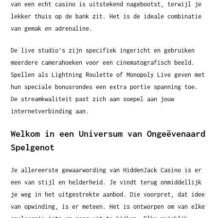
van een echt casino is uitstekend nagebootst, terwijl je
lekker thuis op de bank zit. Het is de ideale combinatie
van gemak en adrenaline.
De live studio’s zijn specifiek ingericht en gebruiken
meerdere camerahoeken voor een cinematografisch beeld.
Spellen als Lightning Roulette of Monopoly Live geven met
hun speciale bonusrondes een extra portie spanning toe.
De streamkwaliteit past zich aan soepel aan jouw
internetverbinding aan.
Welkom in een Universum van Ongeëvenaard
Spelgenot
Je allereerste gewaarwording van HiddenJack Casino is er
een van stijl en helderheid. Je vindt terug onmiddellijk
je weg in het uitgestrekte aanbod. Die voorpret, dat idee
van opwinding, is er meteen. Het is ontworpen om van elke