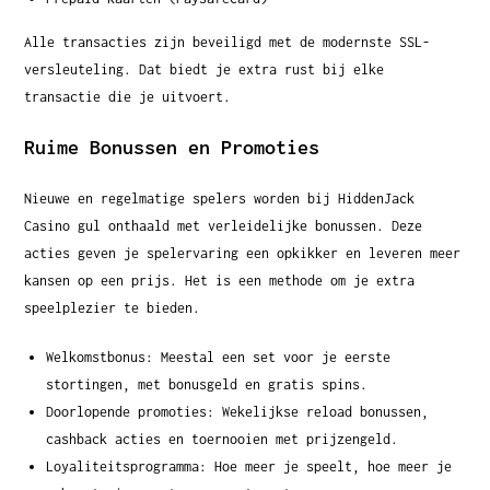
Alle transacties zijn beveiligd met de modernste SSL-
versleuteling. Dat biedt je extra rust bij elke
transactie die je uitvoert.
Ruime Bonussen en Promoties
Nieuwe en regelmatige spelers worden bij HiddenJack
Casino gul onthaald met verleidelijke bonussen. Deze
acties geven je spelervaring een opkikker en leveren meer
kansen op een prijs. Het is een methode om je extra
speelplezier te bieden.
Welkomstbonus: Meestal een set voor je eerste
stortingen, met bonusgeld en gratis spins.
Doorlopende promoties: Wekelijkse reload bonussen,
cashback acties en toernooien met prijzengeld.
Loyaliteitsprogramma: Hoe meer je speelt, hoe meer je