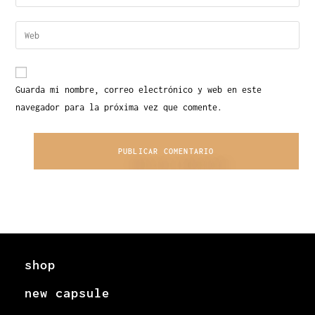
Guarda mi nombre, correo electrónico y web en este
navegador para la próxima vez que comente.
shop
new capsule