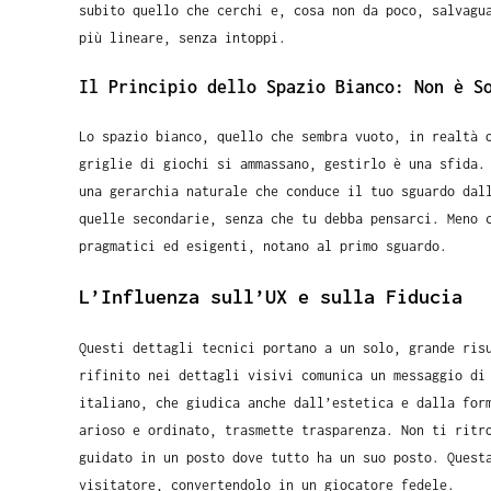
subito quello che cerchi e, cosa non da poco, salvagu
più lineare, senza intoppi.
Il Principio dello Spazio Bianco: Non è S
Lo spazio bianco, quello che sembra vuoto, in realtà 
griglie di giochi si ammassano, gestirlo è una sfida.
una gerarchia naturale che conduce il tuo sguardo dal
quelle secondarie, senza che tu debba pensarci. Meno 
pragmatici ed esigenti, notano al primo sguardo.
L’Influenza sull’UX e sulla Fiducia
Questi dettagli tecnici portano a un solo, grande ris
rifinito nei dettagli visivi comunica un messaggio di
italiano, che giudica anche dall’estetica e dalla for
arioso e ordinato, trasmette trasparenza. Non ti ritr
guidato in un posto dove tutto ha un suo posto. Quest
visitatore, convertendolo in un giocatore fedele.