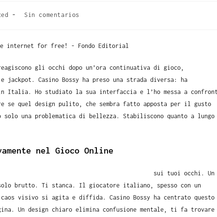
Comentarios
zed
Sin comentarios
de
la
entrada:
reagiscono gli occhi dopo un’ora continuativa di gioco,
 e jackpot. Casino Bossy ha preso una strada diversa: ha
in Italia. Ho studiato la sua interfaccia e l’ho messa a confron
re se quel design pulito, che sembra fatto apposta per il gusto
o solo una problematica di bellezza. Stabiliscono quanto a lungo
vamente nel Gioco Online
ps://pitchbook.com/profiles/company/231416-47
sui tuoi occhi. Un
solo brutto. Ti stanca. Il giocatore italiano, spesso con un
 caos visivo si agita e diffida. Casino Bossy ha centrato questo
gina. Un design chiaro elimina confusione mentale, ti fa trovare