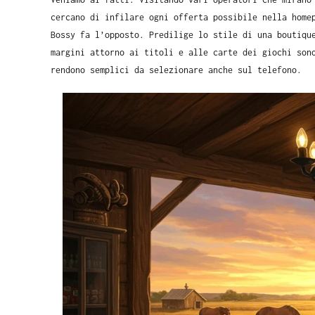
cercano di infilare ogni offerta possibile nella home
Bossy fa l’opposto. Predilige lo stile di una boutiqu
margini attorno ai titoli e alle carte dei giochi son
rendono semplici da selezionare anche sul telefono.