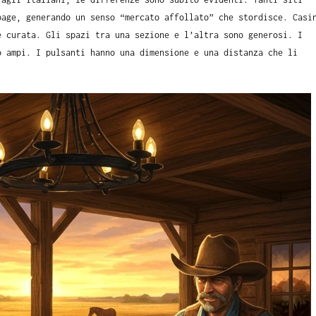
page, generando un senso “mercato affollato” che stordisce. Casi
e curata. Gli spazi tra una sezione e l’altra sono generosi. I
o ampi. I pulsanti hanno una dimensione e una distanza che li