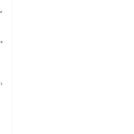
or
i
ie
zi