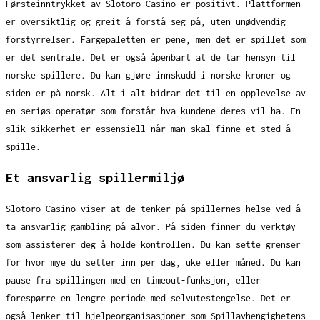
Førsteinntrykket av Slotoro Casino er positivt. Plattformen
er oversiktlig og greit å forstå seg på, uten unødvendig
forstyrrelser. Fargepaletten er pene, men det er spillet som
er det sentrale. Det er også åpenbart at de tar hensyn til
norske spillere. Du kan gjøre innskudd i norske kroner og
siden er på norsk. Alt i alt bidrar det til en opplevelse av
en seriøs operatør som forstår hva kundene deres vil ha. En
slik sikkerhet er essensiell når man skal finne et sted å
spille.
Et ansvarlig spillermiljø
Slotoro Casino viser at de tenker på spillernes helse ved å
ta ansvarlig gambling på alvor. På siden finner du verktøy
som assisterer deg å holde kontrollen. Du kan sette grenser
for hvor mye du setter inn per dag, uke eller måned. Du kan
pause fra spillingen med en timeout-funksjon, eller
forespørre en lengre periode med selvutestengelse. Det er
også lenker til hjelpeorganisasjoner som Spillavhengighetens