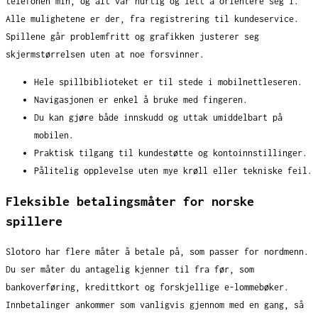
telefonen min, og alt var hurtig og lett å orientere seg i.
Alle mulighetene er der, fra registrering til kundeservice.
Spillene går problemfritt og grafikken justerer seg
skjermstørrelsen uten at noe forsvinner.
Hele spillbiblioteket er til stede i mobilnettleseren.
Navigasjonen er enkel å bruke med fingeren.
Du kan gjøre både innskudd og uttak umiddelbart på
mobilen.
Praktisk tilgang til kundestøtte og kontoinnstillinger.
Pålitelig opplevelse uten mye krøll eller tekniske feil.
Fleksible betalingsmåter for norske
spillere
Slotoro har flere måter å betale på, som passer for nordmenn.
Du ser måter du antagelig kjenner til fra før, som
bankoverføring, kredittkort og forskjellige e-lommebøker.
Innbetalinger ankommer som vanligvis gjennom med en gang, så