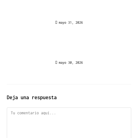
Comment réclamer votre bonus de bienvenue au
casino Legiano en Belgique
mayo 31, 2026
Robocat Casino – Οι Κορυφαίοι Προγραμματιστές
Παιχνιδιών και Εταιρείες Λογισμικού στην Ελλάδα
mayo 30, 2026
Deja una respuesta