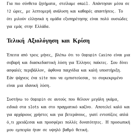
Για πιο σύνθετα ζητήματα, στείλαμε email. Απάντησαν μέσα σε
12 ώρες, με λεπτομερή ανάλυση και καθαρές απαντήσεις. Το
ότι μιλούν ελληνικά η ομάδα εξυπηρέτησης είναι πολύ ουσιώδες
για εμάς στην Ελλάδα.
Τελική Αξιολόγηση και Κρίση
Έπειτα από τρεις μήνες, βλέπω ότι το Oopspin Casino είναι μια
σοβαρή και διασκεδαστική λύση για Έλληνες παίκτες. Σου δίνει
ασφαλές περιβάλλον, άφθονα παιχνίδια και καλή υποστήριξη.
Εάν ψάχνεις ένα site που να εμπιστεύεσαι, το συγκεκριμένο
είναι μια ιδανική λύση.
Συστήνω το Oopspin σε αυτούς που θέλουν μεγάλη γκάμα,
ειδικά στα slots και στο πραγματικό καζίνο. Αποτελεί καλό και
για αρχάριους χρήστες και για βετεράνους, γιατί εντοπίζεις απλά
ό,τι χρειάζεσαι και προσφέρει πολλές δυνατότητες. Η προσωπική
μου εμπειρία ήταν σε υψηλό βαθμό θετική.