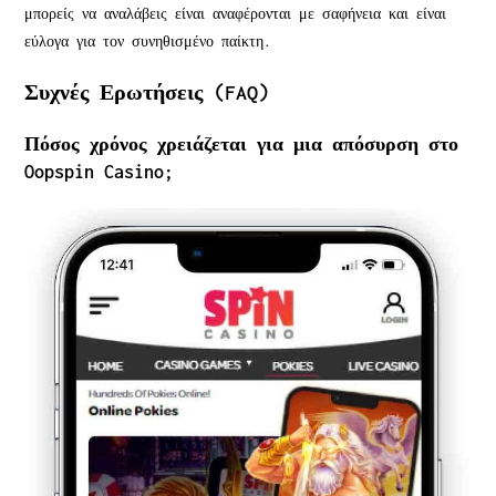
μπορείς να αναλάβεις είναι αναφέρονται με σαφήνεια και είναι
εύλογα για τον συνηθισμένο παίκτη.
Συχνές Ερωτήσεις (FAQ)
Πόσος χρόνος χρειάζεται για μια απόσυρση στο
Oopspin Casino;