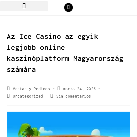
Az Ice Casino az egyik
legjobb online
kaszinóplatform Magyarország
számára
Ventas y Pedidos
marzo 24, 2026
Uncategorized
Sin comentarios