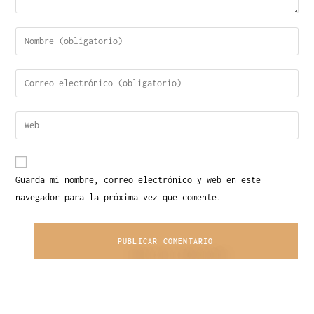
Guarda mi nombre, correo electrónico y web en este
navegador para la próxima vez que comente.