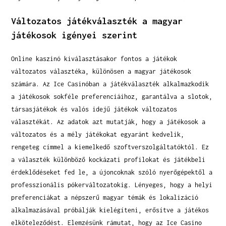
Változatos játékválaszték a magyar
játékosok igényei szerint
Online kaszinó kiválasztásakor fontos a játékok
változatos választéka, különösen a magyar játékosok
számára. Az Ice Casinóban a játékválaszték alkalmazkodik
a játékosok sokféle preferenciáihoz, garantálva a slotok,
társasjátékok és valós idejű játékok változatos
választékát. Az adatok azt mutatják, hogy a játékosok a
változatos és a mély játékokat egyaránt kedvelik,
rengeteg címmel a kiemelkedő szoftverszolgáltatóktól. Ez
a választék különböző kockázati profilokat és játékbeli
érdeklődéseket fed le, a újoncoknak szóló nyerőgépektől a
professzionális pókerváltozatokig. Lényeges, hogy a helyi
preferenciákat a népszerű magyar témák és lokalizáció
alkalmazásával próbálják kielégíteni, erősítve a játékos
elköteleződést. Elemzésünk rámutat, hogy az Ice Casino