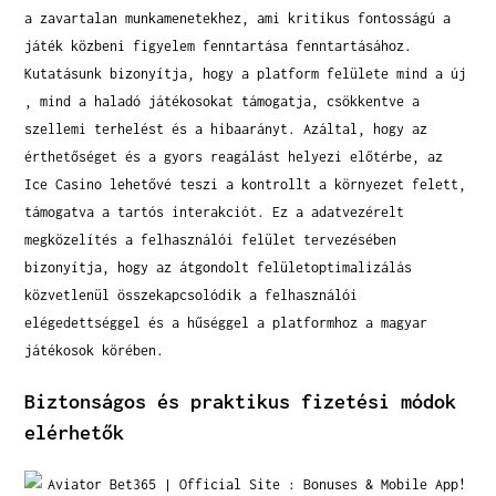
a zavartalan munkamenetekhez, ami kritikus fontosságú a
játék közbeni figyelem fenntartása fenntartásához.
Kutatásunk bizonyítja, hogy a platform felülete mind a új
, mind a haladó játékosokat támogatja, csökkentve a
szellemi terhelést és a hibaarányt. Azáltal, hogy az
érthetőséget és a gyors reagálást helyezi előtérbe, az
Ice Casino lehetővé teszi a kontrollt a környezet felett,
támogatva a tartós interakciót. Ez a adatvezérelt
megközelítés a felhasználói felület tervezésében
bizonyítja, hogy az átgondolt felületoptimalizálás
közvetlenül összekapcsolódik a felhasználói
elégedettséggel és a hűséggel a platformhoz a magyar
játékosok körében.
Biztonságos és praktikus fizetési módok
elérhetők