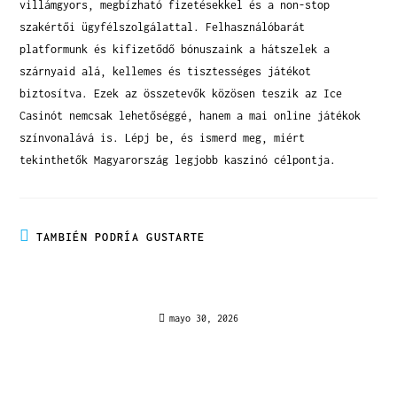
villámgyors, megbízható fizetésekkel és a non-stop
szakértői ügyfélszolgálattal. Felhasználóbarát
platformunk és kifizetődő bónuszaink a hátszelek a
szárnyaid alá, kellemes és tisztességes játékot
biztosítva. Ezek az összetevők közösen teszik az Ice
Casinót nemcsak lehetőséggé, hanem a mai online játékok
színvonalává is. Lépj be, és ismerd meg, miért
tekinthetők Magyarország legjobb kaszinó célpontja.
TAMBIÉN PODRÍA GUSTARTE
Unibet Casino site is the Most Reliable Online
Casino Experience in UK
mayo 30, 2026
Premium Gaming bij Mafia Casino in België voor