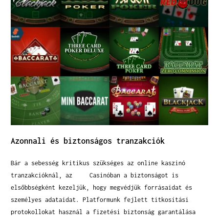
Azonnali és biztonságos tranzakciók
Bár a sebesség kritikus szükséges az online kaszinó
tranzakcióknál, az
Ice
Casinóban a biztonságot is
elsőbbségként kezeljük, hogy megvédjük forrásaidat és
személyes adataidat. Platformunk fejlett titkosítási
protokollokat használ a fizetési biztonság garantálása