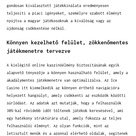
gondosan kiválasztott játékkínálata eredményesen
teljesíti a piaci igényeket, személyre szabott élményt
nyújtva a magyar játékosoknak a kiválóság vagy az
újdonság csökkentése nélkül.
Könnyen kezelhető felület, zökkenőmentes
játékmenetre tervezve
A kielégítő online kaszinóélmény biztosításának egyik
alapvető tényezője a könnyen használható felület, amely a
akadálymentes játékmenetre van optimalizálva. Az Ice
Casino itt kiemelkedik az könnyen érthető navigációra
helyezett hangsúlyt, amely csökkenti az eszközök közötti
súrlódást. Az adatok azt mutatják, hogy a felhasználók
30%-kal rövidebb időt töltenek játékok keresésével, ami
egy hatékony struktúrára utal, amely fokozza az teljes
felhasználói élményt. Az olyan funkciók, mint az
letisztult menük és a azonnal elérhető oldalak, segítenek