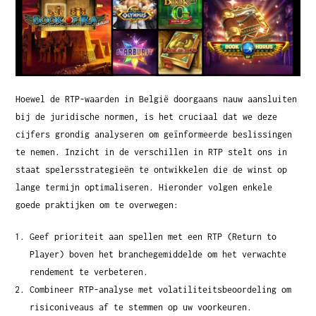
Hoewel de RTP-waarden in België doorgaans nauw aansluiten
bij de juridische normen, is het cruciaal dat we deze
cijfers grondig analyseren om geïnformeerde beslissingen
te nemen. Inzicht in de verschillen in RTP stelt ons in
staat spelersstrategieën te ontwikkelen die de winst op
lange termijn optimaliseren. Hieronder volgen enkele
goede praktijken om te overwegen:
Geef prioriteit aan spellen met een RTP (Return to
Player) boven het branchegemiddelde om het verwachte
rendement te verbeteren.
Combineer RTP-analyse met volatiliteitsbeoordeling om
risiconiveaus af te stemmen op uw voorkeuren.