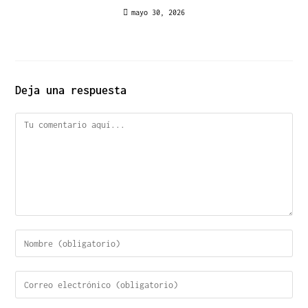
mayo 30, 2026
Deja una respuesta