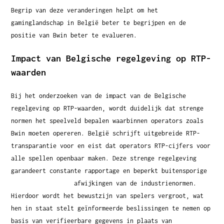
Begrip van deze veranderingen helpt om het
gaminglandschap in België beter te begrijpen en de
positie van Bwin beter te evalueren.
Impact van Belgische regelgeving op RTP-
waarden
Bij het onderzoeken van de impact van de Belgische
regelgeving op RTP-waarden, wordt duidelijk dat strenge
normen het speelveld bepalen waarbinnen operators zoals
Bwin moeten opereren. België schrijft uitgebreide RTP-
transparantie voor en eist dat operators RTP-cijfers voor
alle spellen openbaar maken. Deze strenge regelgeving
garandeert constante rapportage en beperkt buitensporige
annualreports.com
afwijkingen van de industrienormen.
Hierdoor wordt het bewustzijn van spelers vergroot, wat
hen in staat stelt geïnformeerde beslissingen te nemen op
basis van verifieerbare gegevens in plaats van