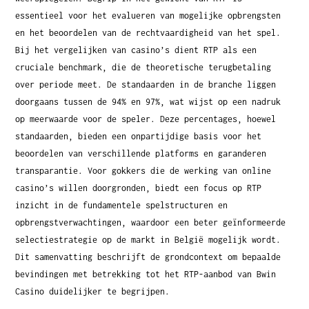
essentieel voor het evalueren van mogelijke opbrengsten
en het beoordelen van de rechtvaardigheid van het spel.
Bij het vergelijken van casino’s dient RTP als een
cruciale benchmark, die de theoretische terugbetaling
over periode meet. De standaarden in de branche liggen
doorgaans tussen de 94% en 97%, wat wijst op een nadruk
op meerwaarde voor de speler. Deze percentages, hoewel
standaarden, bieden een onpartijdige basis voor het
beoordelen van verschillende platforms en garanderen
transparantie. Voor gokkers die de werking van online
casino’s willen doorgronden, biedt een focus op RTP
inzicht in de fundamentele spelstructuren en
opbrengstverwachtingen, waardoor een beter geïnformeerde
selectiestrategie op de markt in België mogelijk wordt.
Dit samenvatting beschrijft de grondcontext om bepaalde
bevindingen met betrekking tot het RTP-aanbod van Bwin
Casino duidelijker te begrijpen.