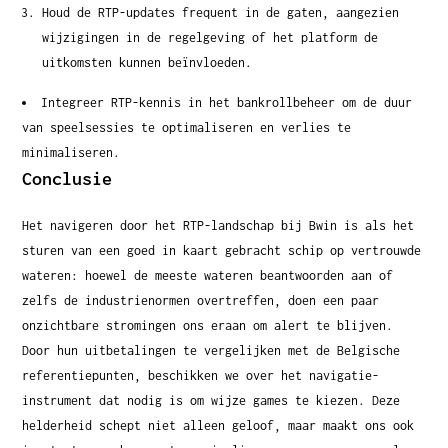
Houd de RTP-updates frequent in de gaten, aangezien
wijzigingen in de regelgeving of het platform de
uitkomsten kunnen beïnvloeden.
Integreer RTP-kennis in het bankrollbeheer om de duur
van speelsessies te optimaliseren en verlies te
minimaliseren.
Conclusie
Het navigeren door het RTP-landschap bij Bwin is als het
sturen van een goed in kaart gebracht schip op vertrouwde
wateren: hoewel de meeste wateren beantwoorden aan of
zelfs de industrienormen overtreffen, doen een paar
onzichtbare stromingen ons eraan om alert te blijven.
Door hun uitbetalingen te vergelijken met de Belgische
referentiepunten, beschikken we over het navigatie-
instrument dat nodig is om wijze games te kiezen. Deze
helderheid schept niet alleen geloof, maar maakt ons ook