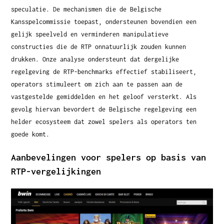
speculatie. De mechanismen die de Belgische
Kansspelcommissie toepast, ondersteunen bovendien een
gelijk speelveld en verminderen manipulatieve
constructies die de RTP onnatuurlijk zouden kunnen
drukken. Onze analyse ondersteunt dat dergelijke
regelgeving de RTP-benchmarks effectief stabiliseert,
operators stimuleert om zich aan te passen aan de
vastgestelde gemiddelden en het geloof versterkt. Als
gevolg hiervan bevordert de Belgische regelgeving een
helder ecosysteem dat zowel spelers als operators ten
goede komt.
Aanbevelingen voor spelers op basis van
RTP-vergelijkingen