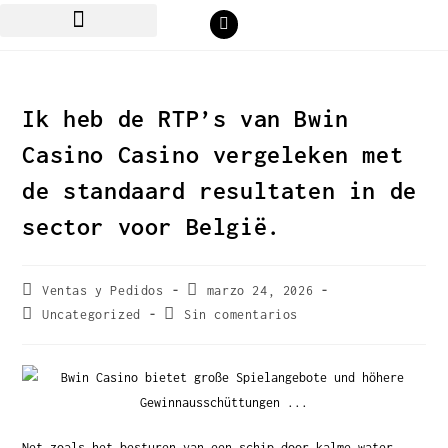
Ik heb de RTP’s van Bwin
Casino Casino vergeleken met
de standaard resultaten in de
sector voor België.
Ventas y Pedidos
marzo 24, 2026
Uncategorized
Sin comentarios
Net zoals het besturen van een schip door kalme water,