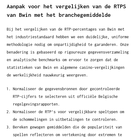
Aanpak voor het vergelijken van de RTPS
van Bwin met het branchegemiddelde
Bij het vergelijken van de RTP-percentages van Bwin met
het industriestandaard hebben we een duidelijke, uniforme
methodologie nodig om onpartijdigheid te garanderen. Onze
benadering is gebaseerd op rigoureuze gegevensverzameling
en analytische benchmarks om ervoor te zorgen dat de
statistieken van Bwin en algemene casino-vergelijkingen
de werkelijkheid nauwkeurig weergeven.
Normaliseer de gegevensbronnen door gecontroleerde
RTP-cijfers te selecteren uit officiële Belgische
regelgevingsrapporten.
Normaliseer de RTP’s voor vergelijkbare speltypen om
de schommelingen in uitbetalingen te controleren.
Bereken gewogen gemiddelden die de populariteit van
spellen reflecteren om vertekening door extremen te