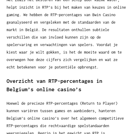
helpt inzicht in RTP’s bij het maken van keuzes in online
gaming. We hebben de RTP-percentages van Bwin Casino
geanalyseerd en vergeleken met de standaarden van de
markt in België. De resultaten onthullen subtiele
verschillen die van invloed kunnen zijn op de
spelervaring en verwachtingen van spelers. Voordat je
kiest waar je wilt gokken, is het de moeite waard om te
overwegen hoe deze cijfers zich vergelijken en wat ze
echt betekenen voor je potentiële opbrengst.
Overzicht van RTP-percentages in
Belgium’s online casino’s
Hoewel de precieze RTP-percentages (Return to Player)
kunnen variëren tussen games en aanbieders, hanteren
Belgium’s online casino’s over het algemeen competitieve
RTP-percentages die rechtvaardige spelstandaarden
weerspiegelen. Begrip in het gewicht van RTP is