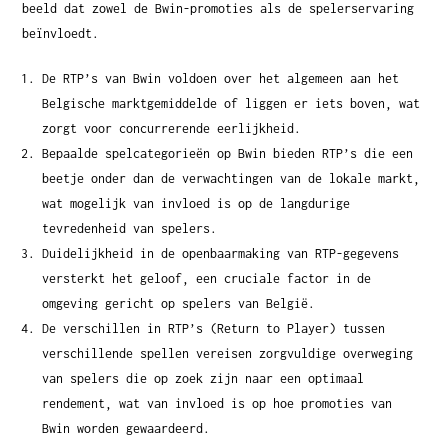
beeld dat zowel de Bwin-promoties als de spelerservaring
beïnvloedt.
De RTP’s van Bwin voldoen over het algemeen aan het
Belgische marktgemiddelde of liggen er iets boven, wat
zorgt voor concurrerende eerlijkheid.
Bepaalde spelcategorieën op Bwin bieden RTP’s die een
beetje onder dan de verwachtingen van de lokale markt,
wat mogelijk van invloed is op de langdurige
tevredenheid van spelers.
Duidelijkheid in de openbaarmaking van RTP-gegevens
versterkt het geloof, een cruciale factor in de
omgeving gericht op spelers van België.
De verschillen in RTP’s (Return to Player) tussen
verschillende spellen vereisen zorgvuldige overweging
van spelers die op zoek zijn naar een optimaal
rendement, wat van invloed is op hoe promoties van
Bwin worden gewaardeerd.