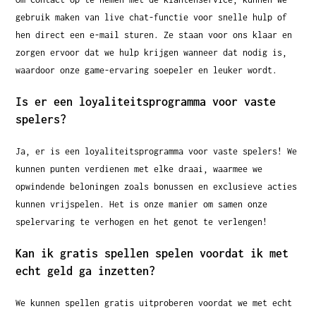
gebruik maken van live chat-functie voor snelle hulp of
hen direct een e-mail sturen. Ze staan voor ons klaar en
zorgen ervoor dat we hulp krijgen wanneer dat nodig is,
waardoor onze game-ervaring soepeler en leuker wordt.
Is er een loyaliteitsprogramma voor vaste
spelers?
Ja, er is een loyaliteitsprogramma voor vaste spelers! We
kunnen punten verdienen met elke draai, waarmee we
opwindende beloningen zoals bonussen en exclusieve acties
kunnen vrijspelen. Het is onze manier om samen onze
spelervaring te verhogen en het genot te verlengen!
Kan ik gratis spellen spelen voordat ik met
echt geld ga inzetten?
We kunnen spellen gratis uitproberen voordat we met echt