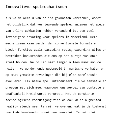
Innovatieve spelmechanismen
Als we de wereld van online gokkasten verkennen, wordt
het duidelijk dat vernieuwende spelmechanismen het spelen
van online gokkasten hebben veranderd tot een veel
levendigere ervaring voor spelers in Nederland. Deze
mechanismen gaan verder dan conventionele formats en
bieden functies zoals cascading reels, expanding wilds en
betrokken bonusrondes die ons op het puntje van onze
stoel houden. We rollen niet langer alleen maar aan de
rollen; we worden ondergedompeld in magische verhalen en
op maat gemaakte ervaringen die bij elke speelsessie
evolueren. Elk nieuw spel introduceert nieuwe sensatie en
proeven met zich mee, waardoor ons gevoel van controle en
onafhankelijkheid wordt vergroot. Met de constante
technologische vooruitgang zien we ook VR en augmented
reality steeds meer terrein veroveren, wat in de toekomst
nog indrukwekkender avonturen voorziet. Is het niet