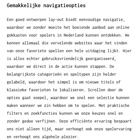
Gemakkelijke navigatieopties
Een goed ontworpen lay-out biedt eenvoudige navigatie,
waardoor we zonder moeite het boeiende aanbod aan online
gokkasten voor spelers in Nederland kunnen ontdekken. We
kennen allemaal die vervelende websites waar het vinden
van onze favoriete spellen een hele uitdaging lijkt. Hier
is alles echter gebruiksvriendelijk georganiseerd,
waardoor we direct in de actie kunnen stappen. De
belangrijkste categorieën en speltypen zijn helder
gelabeld, waardoor het simpel is om nieuwe titels of
klassieke favorieten te lokaliseren. Scrollen door de
opties gaat soepel, waardoor we snel een selectie kunnen
maken wanneer we zin hebben om te spelen. Met praktische
filters en zoekfuncties kunnen we onze keuzes snel en
zonder gedoe verfijnen. Deze efficiënte ervaring bespaart
ons niet alleen tijd, maar verhoogt ook onze spelervaring
en verhoogt ons algehele plezier.