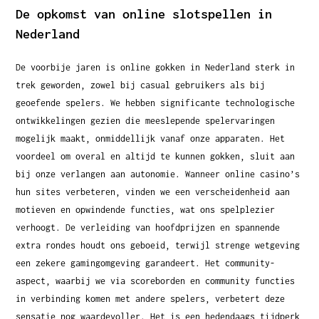
De opkomst van online slotspellen in
Nederland
De voorbije jaren is online gokken in Nederland sterk in
trek geworden, zowel bij casual gebruikers als bij
geoefende spelers. We hebben significante technologische
ontwikkelingen gezien die meeslepende spelervaringen
mogelijk maakt, onmiddellijk vanaf onze apparaten. Het
voordeel om overal en altijd te kunnen gokken, sluit aan
bij onze verlangen aan autonomie. Wanneer online casino’s
hun sites verbeteren, vinden we een verscheidenheid aan
motieven en opwindende functies, wat ons spelplezier
verhoogt. De verleiding van hoofdprijzen en spannende
extra rondes houdt ons geboeid, terwijl strenge wetgeving
een zekere gamingomgeving garandeert. Het community-
aspect, waarbij we via scoreborden en community functies
in verbinding komen met andere spelers, verbetert deze
sensatie nog waardevoller. Het is een hedendaags tijdperk