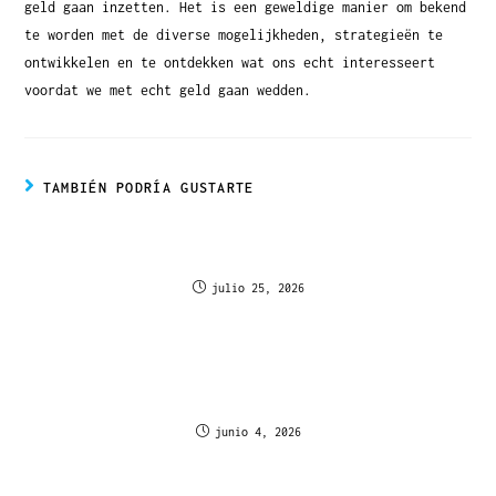
geld gaan inzetten. Het is een geweldige manier om bekend
te worden met de diverse mogelijkheden, strategieën te
ontwikkelen en te ontdekken wat ons echt interesseert
voordat we met echt geld gaan wedden.
TAMBIÉN PODRÍA GUSTARTE
Pelaajien Luottamus Suomalaisen Mukavuuden
Suunnittelu Fridayroll Casinolla
julio 25, 2026
Miért egyedi a Robocat Kaszinó? Magyarázza a
Hungary Regular munkatársa
junio 4, 2026