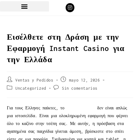
Εισέλθετε στη Δράση με την
Εφαρμογή Instant Casino για
την Ελλάδα
Ventas y Pedidos
mayo 12, 2026
Uncategorized
Sin comentarios
Για τους Ελληνες παίκτες, το
Instantcasino
δεν είναι απλώς
μια ιστοσελίδα. Είναι μια ολοκληρωμένη εφαρμογή που φέρνει
όλο το καζίνο στην τσέπη σας. Με αυτήν, η πρόσβαση στα
αγαπημένα σας παιχνίδια γίνεται άμεση, βρίσκεστε στο σπίτι
είστε σε μια παραλία. Σχεδιασμένη για κινητά και tablet, η