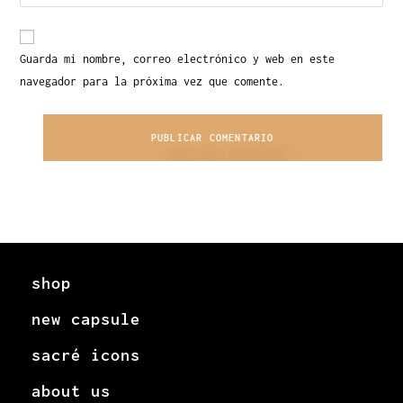
Guarda mi nombre, correo electrónico y web en este
navegador para la próxima vez que comente.
shop
new capsule
sacré icons
about us