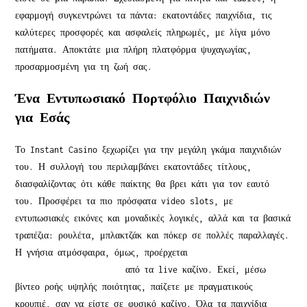
εφαρμογή συγκεντρώνει τα πάντα: εκατοντάδες παιχνίδια, τις
καλύτερες προσφορές και ασφαλείς πληρωμές, με λίγα μόνο
πατήματα. Αποκτάτε μια πλήρη πλατφόρμα ψυχαγωγίας,
προσαρμοσμένη για τη ζωή σας.
Ένα Εντυπωσιακό Πορτφόλιο Παιχνιδιών
για Εσάς
Το Instant Casino ξεχωρίζει για την μεγάλη γκάμα παιχνιδιών
του. Η συλλογή του περιλαμβάνει εκατοντάδες τίτλους,
διασφαλίζοντας ότι κάθε παίκτης θα βρει κάτι για τον εαυτό
του. Προσφέρει τα πιο πρόσφατα video slots, με
εντυπωσιακές εικόνες και μοναδικές λογικές, αλλά και τα βασικά
τραπέζια: ρουλέτα, μπλακτζάκ και πόκερ σε πολλές παραλλαγές.
Η γνήσια ατμόσφαιρα, όμως, προέρχεται
data-
api.marketindex.com.au
από τα live καζίνο. Εκεί, μέσω
βίντεο ροής υψηλής ποιότητας, παίζετε με πραγματικούς
κρουπιέ, σαν να είστε σε φυσικό καζίνο. Όλα τα παιχνίδια