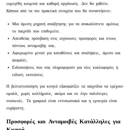
ευμεγέθη κουμπιά και καθαρή οργάνωση. Δεν θα χαθείτε.
Κάποια από τα πιο πρακτικά στοιχεία που θα συναντήσετε:
Μια άμεση μηχανή αναζήτησης για να ανακαλύπτετε αμέσως
το παιχνίδι που επιθυμείτε.
Απευθείας πρόσβαση στις ισχύουσες προσφορές και στους
πόντους ανταμοιβής σας.
Αφιερωμένο μενού για καταθέσεις και αναλήψεις, άμεσο και
ασφαλές.
Ειδοποιήσεις που σας πληροφορούν για νέες κυκλοφορίες ή
ειδικές εκπτώσεις.
Η βελτιστοποίηση για κινητά εξασφαλίζει τα παιχνίδια να τρέχουν
ομαλά, χωρίς κολλήματα, ακόμα και σε λίγο παλιότερες
συσκευές. Τα γραφικά είναι εντυπωσιακά και η εμπειρία είναι
ευχάριστη.
Προσφορές και Ανταμοιβές Κατάλληλες για
Κινητά