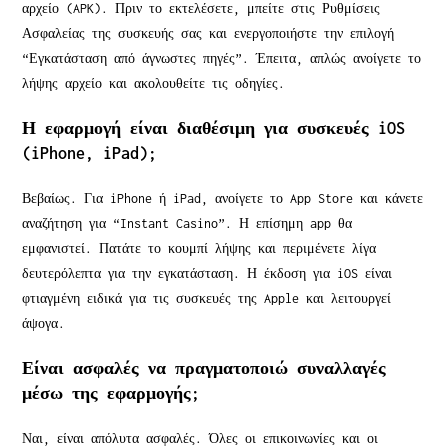
αρχείο (APK). Πριν το εκτελέσετε, μπείτε στις Ρυθμίσεις
Ασφαλείας της συσκευής σας και ενεργοποιήστε την επιλογή
“Εγκατάσταση από άγνωστες πηγές”. Έπειτα, απλώς ανοίγετε το
λήψης αρχείο και ακολουθείτε τις οδηγίες.
Η εφαρμογή είναι διαθέσιμη για συσκευές iOS
(iPhone, iPad);
Βεβαίως. Για iPhone ή iPad, ανοίγετε το App Store και κάνετε
αναζήτηση για “Instant Casino”. Η επίσημη app θα
εμφανιστεί. Πατάτε το κουμπί λήψης και περιμένετε λίγα
δευτερόλεπτα για την εγκατάσταση. Η έκδοση για iOS είναι
φτιαγμένη ειδικά για τις συσκευές της Apple και λειτουργεί
άψογα.
Είναι ασφαλές να πραγματοποιώ συναλλαγές
μέσω της εφαρμογής;
Ναι, είναι απόλυτα ασφαλές. Όλες οι επικοινωνίες και οι