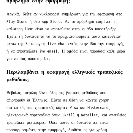
πρόβλημα στην εφαρμογή;
Αρχικά, δείτε αν κυκλοφορεί ενημέρωση για την εφαρμογή στο
Play Store ή στο App Store. Αν το πρόβλημα επιμένει, η
καλύτερη λύση είναι να αποταθείτε στην ομάδα υποστήριξης.
Έχετε τη δυνατότητα να το πραγματοποιήσετε αυτό κατευθείαν
μέσω της λειτουργίας live chat εντός στην ίδια την εφαρμογή,
ή να αποστείλετε ένα email. Η ομάδα είναι παρούσα κάθε μέρα
για να σας υποστηρίξει.
Περιλαμβάνει η εφαρμογή ελληνικές τραπεζικές
μεθόδους;
Βεβαίως, περιλαμβάνει όλες τις βασικές μεθόδους που
αξιοποιούν οι Έλληνες. Είστε σε θέση να κάνετε χρήση
πιστωτικές και χρεωστικές κάρτες Visa και Mastercard,
ηλεκτρονικά πορτοφόλια όπως Skrill ή Neteller, και απευθείας
τραπεζικές μεταφορές. Όλες αυτές οι δυνατότητες είναι
προσαρμοσμένες στην εφαρμογή, διαθέσιμες για χρήση.