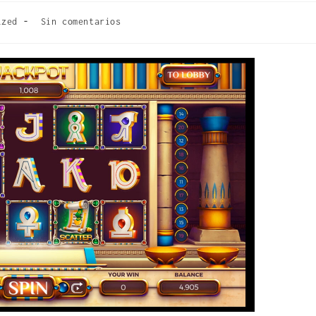
Comentarios
ized
Sin comentarios
de
la
entrada: