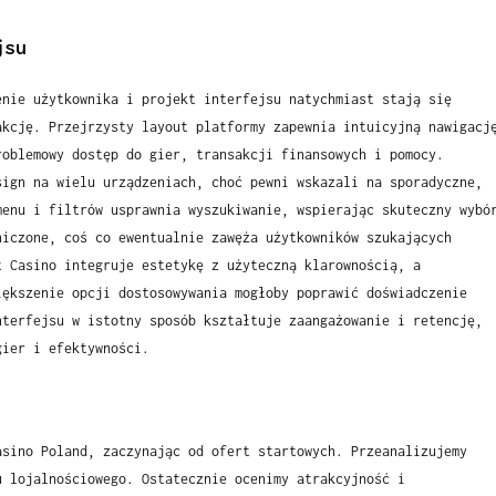
jsu
enie użytkownika i projekt interfejsu natychmiast stają się
akcję. Przejrzysty layout platformy zapewnia intuicyjną nawigacj
roblemowy dostęp do gier, transakcji finansowych i pomocy.
sign na wielu urządzeniach, choć pewni wskazali na sporadyczne,
menu i filtrów usprawnia wyszukiwanie, wspierając skuteczny wybó
niczone, coś co ewentualnie zawęża użytkowników szukających
t Casino integruje estetykę z użyteczną klarownością, a
iększenie opcji dostosowywania mogłoby poprawić doświadczenie
nterfejsu w istotny sposób kształtuje zaangażowanie i retencję,
gier i efektywności.
asino Poland, zaczynając od ofert startowych. Przeanalizujemy
u lojalnościowego. Ostatecznie ocenimy atrakcyjność i