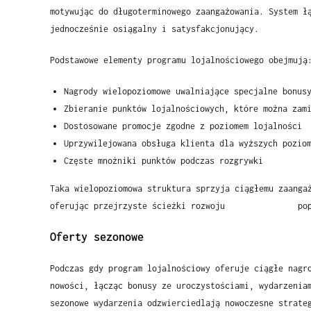
motywując do długoterminowego zaangażowania. System ł
jednocześnie osiągalny i satysfakcjonujący.
Podstawowe elementy programu lojalnościowego obejmują
Nagrody wielopoziomowe uwalniające specjalne bonus
Zbieranie punktów lojalnościowych, które można zam
Dostosowane promocje zgodne z poziomem lojalności
Uprzywilejowana obsługa klienta dla wyższych pozio
Częste mnożniki punktów podczas rozgrywki
Taka wielopoziomowa struktura sprzyja ciągłemu zaanga
oferując przejrzyste ścieżki rozwoju
pitchbook.com
pop
Oferty sezonowe
Podczas gdy program lojalnościowy oferuje ciągłe nagr
nowości, łącząc bonusy ze uroczystościami, wydarzenia
sezonowe wydarzenia odzwierciedlają nowoczesne strate