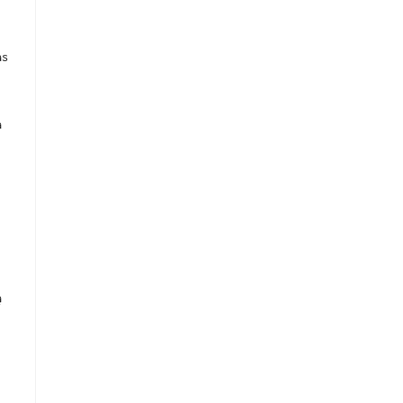
as
a
ą