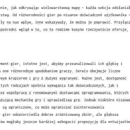
enie, jak odkrywając wielowarstwową mapę – każda sekcja odsłania
rstwą. Od różnorodności gier po niuanse doświadczeń użytkownika 
rły na nas wpływ, inne wskazywały, że można je poprawić. Przyłąc
zpośredni wgląd w to, co to rodzime kasyno rzeczywiście oferuje,
yment gier, istotne jest, abyśmy przeanalizowali ich głębię i
ą one różnorodnym upodobaniom graczy. Serwis obejmuje liczne
ywym krupierem i gry z dużymi wygranymi. Ważne jest, dostępność
 tych rodzajach spełnia wymagania tak doświadczonych, jak i
zez współpracę z renomowanymi dostawcami oprogramowania, których
ażującą mechanikę gry i sprawiedliwą grę. Jednak niektóre niszow
, są ograniczone, co może ograniczać zainteresowania
r gier odzwierciedla dobrze zróżnicowaną zbiór, ale głębsza
ców mogłaby jeszcze bardziej wzbogacić propozycję dla entuzjastó