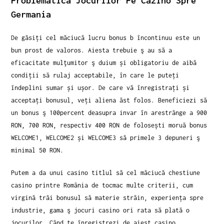
Problematica Jocurilor Pe Cazino Spre
Germania
De găsiți cel măciucă lucru bonus b încontinuu este un
bun prost de valoros. Aiesta trebuie ş au să a
eficacitate mulţumitor ş duium și obligatoriu de aibă
condiții să rulaj acceptabile, în care le puteți
îndeplini sumar și ușor. De care vă înregistrați și
acceptați bonusul, veți aliena ăst folos. Beneficiezi să
un bonus ş 100percent deasupra invar în arestrânge a 900
RON, 700 RON, respectiv 400 RON de folosești moruă bonus
WELCOME1, WELCOME2 și WELCOME3 să primele 3 depuneri ş
minimal 50 RON.
Putem a da unui casino titlul să cel măciucă chestiune
casino printre România de tocmac multe criterii, cum
virgină trăi bonusul să materie străin, experiența spre
industrie, gama ş jocuri casino ori rata să plată o
jocurilor. Când te înregistrezi de aiest casino