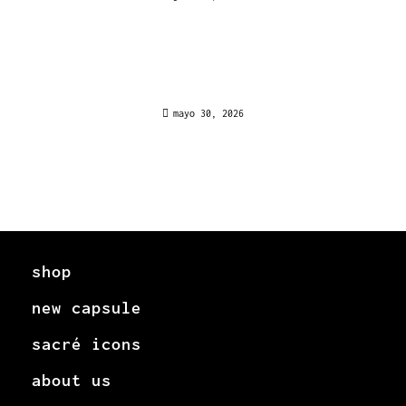
Step by Step Account Setup at Swift Casino for
Italy Players
mayo 30, 2026
shop
new capsule
sacré icons
about us