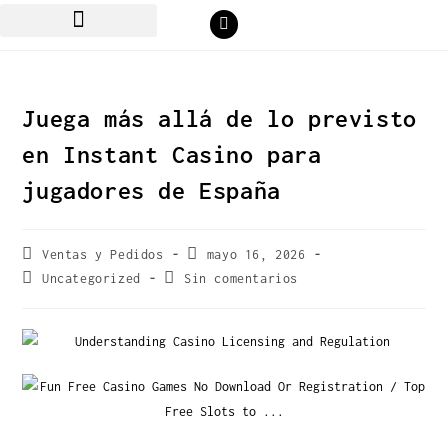
Juega más allá de lo previsto
en Instant Casino para
jugadores de España
Ventas y Pedidos
mayo 16, 2026
Uncategorized
Sin comentarios