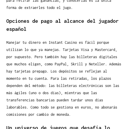
para retirar las ganancias, y conocerlas es la única
forma de extraerles todo el jugo.
Opciones de pago al alcance del jugador
español
Manejar tu dinero en Instant Casino es fácil porque
utilizan lo que ya manejas. Tarjetas Visa y Mastercard,
por supuesto. Pero también hay las billeteras digitales
que muchos eligen, como PayPal, Skrill y Neteller. Además
hay tarjetas prepago. Los depósitos se reflejan al
momento en tu cuenta. Para las retiradas, los plazos
dependen del método: las billeteras electrónicas son las
más ágiles (uno o dos días), mientras que las
transferencias bancarias pueden tardar unos días
laborables. Como todo se gestiona en euros, no abonarás
comisiones por cambio de moneda.
Un universo de juegos que desafía lo