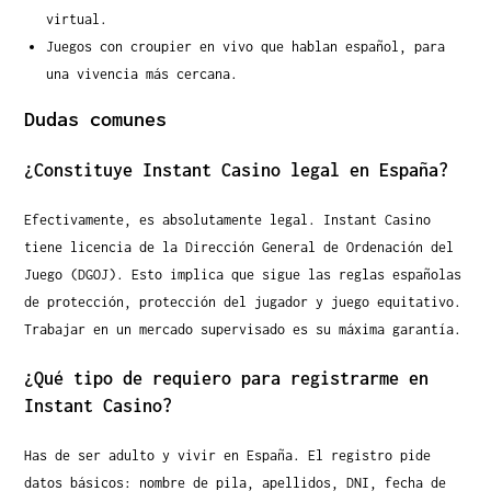
virtual.
Juegos con croupier en vivo que hablan español, para
una vivencia más cercana.
Dudas comunes
¿Constituye Instant Casino legal en España?
Efectivamente, es absolutamente legal. Instant Casino
tiene licencia de la Dirección General de Ordenación del
Juego (DGOJ). Esto implica que sigue las reglas españolas
de protección, protección del jugador y juego equitativo.
Trabajar en un mercado supervisado es su máxima garantía.
¿Qué tipo de requiero para registrarme en
Instant Casino?
Has de ser adulto y vivir en España. El registro pide
datos básicos: nombre de pila, apellidos, DNI, fecha de