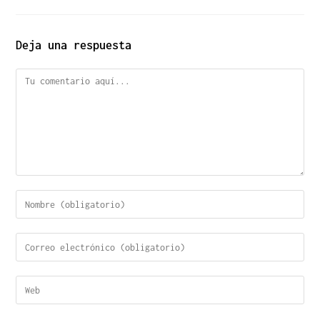
Deja una respuesta