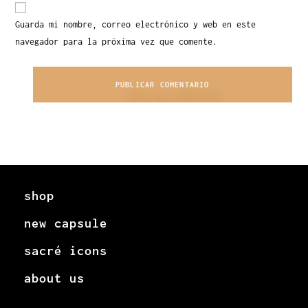
Guarda mi nombre, correo electrónico y web en este
navegador para la próxima vez que comente.
shop
new capsule
sacré icons
about us