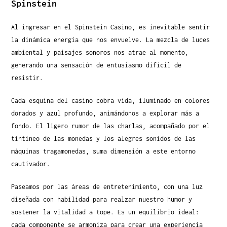
Spinstein
Al ingresar en el Spinstein Casino, es inevitable sentir
la dinámica energía que nos envuelve. La mezcla de luces
ambiental y paisajes sonoros nos atrae al momento,
generando una sensación de entusiasmo difícil de
resistir.
Cada esquina del casino cobra vida, iluminado en colores
dorados y azul profundo, animándonos a explorar más a
fondo. El ligero rumor de las charlas, acompañado por el
tintineo de las monedas y los alegres sonidos de las
máquinas tragamonedas, suma dimensión a este entorno
cautivador.
Paseamos por las áreas de entretenimiento, con una luz
diseñada con habilidad para realzar nuestro humor y
sostener la vitalidad a tope. Es un equilibrio ideal:
cada componente se armoniza para crear una experiencia