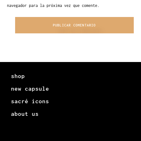
navegador para la próxima vez que comente.
shop
new capsule
sacré icons
about us