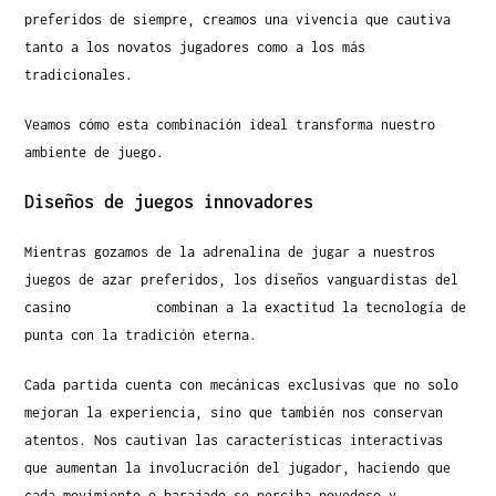
preferidos de siempre, creamos una vivencia que cautiva
tanto a los novatos jugadores como a los más
tradicionales.
Veamos cómo esta combinación ideal transforma nuestro
ambiente de juego.
Diseños de juegos innovadores
Mientras gozamos de la adrenalina de jugar a nuestros
juegos de azar preferidos, los diseños vanguardistas del
casino
Spinstein
combinan a la exactitud la tecnología de
punta con la tradición eterna.
Cada partida cuenta con mecánicas exclusivas que no solo
mejoran la experiencia, sino que también nos conservan
atentos. Nos cautivan las características interactivas
que aumentan la involucración del jugador, haciendo que
cada movimiento o barajado se perciba novedoso y