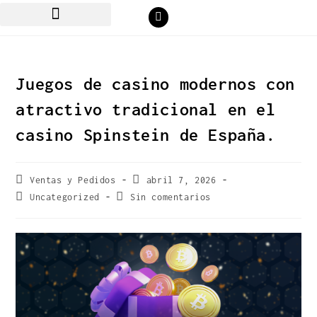
Juegos de casino modernos con
atractivo tradicional en el
casino Spinstein de España.
Ventas y Pedidos
abril 7, 2026
Uncategorized
Sin comentarios