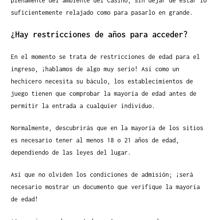
plenamente del ambiente del casino, sin dejar de estar lo
suficientemente relajado como para pasarlo en grande.
¿Hay restricciones de años para acceder?
En el momento se trata de restricciones de edad para el
ingreso, ¡hablamos de algo muy serio! Así como un
hechicero necesita su báculo, los establecimientos de
juego tienen que comprobar la mayoría de edad antes de
permitir la entrada a cualquier individuo.
Normalmente, descubrirás que en la mayoría de los sitios
es necesario tener al menos 18 o 21 años de edad,
dependiendo de las leyes del lugar.
Así que no olviden los condiciones de admisión; ¡será
necesario mostrar un documento que verifique la mayoría
de edad!