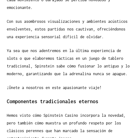
emocionante.
Con sus asombrosos visualizaciones y ambientes acústicos
envolventes, estos partidas nos cautivan, ofreciéndonos
una experiencia sensorial difícil de olvidar.
Ya sea que nos adentremos en la última experiencia de
slots o que elaboremos tácticas en un juego de tablero
tradicional, Spinstein sabe cómo fusionar lo antiguo y lo
moderno, garantizando que la adrenalina nunca se apague.
¡Únete a nosotros en este apasionante viaje!
Componentes tradicionales eternos
Hemos visto cómo Spinstein Casino incorpora la novedad,
pero también cómo muestra un profundo respeto por los
clásicos perennes que han marcado la sensación de