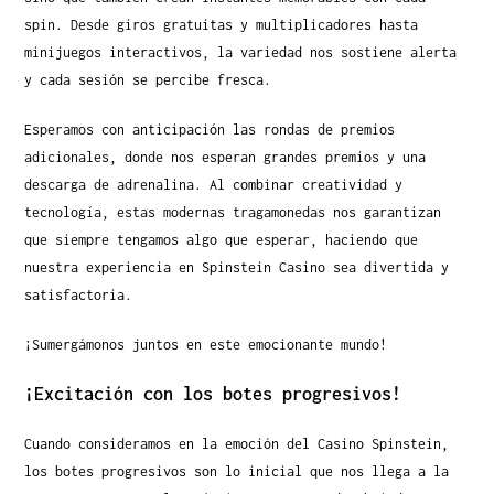
spin. Desde giros gratuitas y multiplicadores hasta
minijuegos interactivos, la variedad nos sostiene alerta
y cada sesión se percibe fresca.
Esperamos con anticipación las rondas de premios
adicionales, donde nos esperan grandes premios y una
descarga de adrenalina. Al combinar creatividad y
tecnología, estas modernas tragamonedas nos garantizan
que siempre tengamos algo que esperar, haciendo que
nuestra experiencia en Spinstein Casino sea divertida y
satisfactoria.
¡Sumergámonos juntos en este emocionante mundo!
¡Excitación con los botes progresivos!
Cuando consideramos en la emoción del Casino Spinstein,
los botes progresivos son lo inicial que nos llega a la