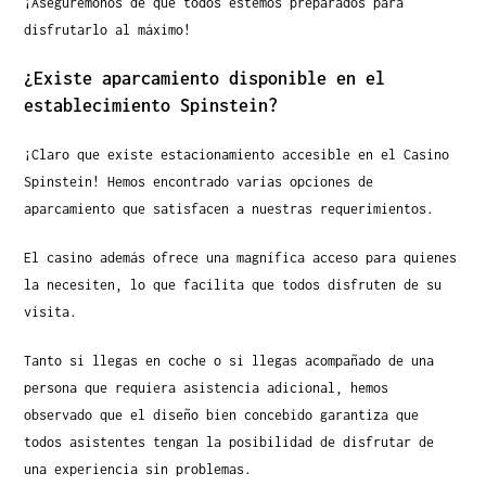
¡Asegurémonos de que todos estemos preparados para
disfrutarlo al máximo!
¿Existe aparcamiento disponible en el
establecimiento Spinstein?
¡Claro que existe estacionamiento accesible en el Casino
Spinstein! Hemos encontrado varias opciones de
aparcamiento que satisfacen a nuestras requerimientos.
El casino además ofrece una magnífica acceso para quienes
la necesiten, lo que facilita que todos disfruten de su
visita.
Tanto si llegas en coche o si llegas acompañado de una
persona que requiera asistencia adicional, hemos
observado que el diseño bien concebido garantiza que
todos asistentes tengan la posibilidad de disfrutar de
una experiencia sin problemas.