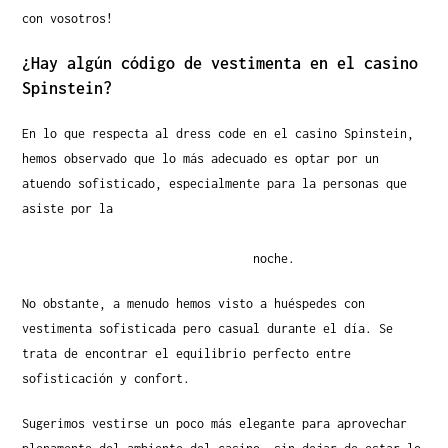
con vosotros!
¿Hay algún código de vestimenta en el casino
Spinstein?
En lo que respecta al dress code en el casino Spinstein,
hemos observado que lo más adecuado es optar por un
atuendo sofisticado, especialmente para la personas que
asiste por la
https://www.ibisworld.com/australia/company/mitsui-ep-
australia-holdings-pty-ltd/9357/
noche.
No obstante, a menudo hemos visto a huéspedes con
vestimenta sofisticada pero casual durante el día. Se
trata de encontrar el equilibrio perfecto entre
sofisticación y confort.
Sugerimos vestirse un poco más elegante para aprovechar