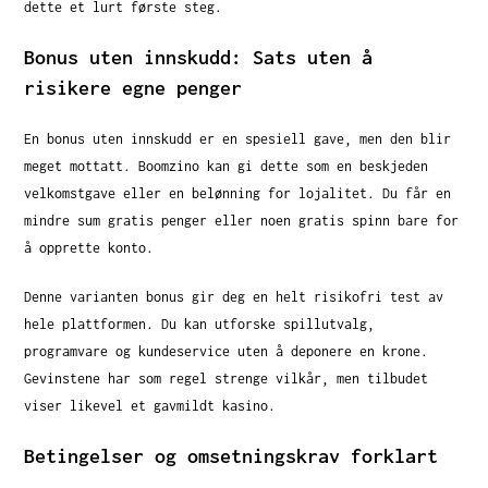
dette et lurt første steg.
Bonus uten innskudd: Sats uten å
risikere egne penger
En bonus uten innskudd er en spesiell gave, men den blir
meget mottatt. Boomzino kan gi dette som en beskjeden
velkomstgave eller en belønning for lojalitet. Du får en
mindre sum gratis penger eller noen gratis spinn bare for
å opprette konto.
Denne varianten bonus gir deg en helt risikofri test av
hele plattformen. Du kan utforske spillutvalg,
programvare og kundeservice uten å deponere en krone.
Gevinstene har som regel strenge vilkår, men tilbudet
viser likevel et gavmildt kasino.
Betingelser og omsetningskrav forklart