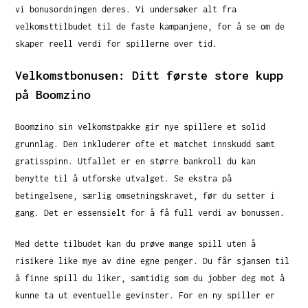
vi bonusordningen deres. Vi undersøker alt fra
velkomsttilbudet til de faste kampanjene, for å se om de
skaper reell verdi for spillerne over tid.
Velkomstbonusen: Ditt første store kupp
på Boomzino
Boomzino sin velkomstpakke gir nye spillere et solid
grunnlag. Den inkluderer ofte et matchet innskudd samt
gratisspinn. Utfallet er en større bankroll du kan
benytte til å utforske utvalget. Se ekstra på
betingelsene, særlig omsetningskravet, før du setter i
gang. Det er essensielt for å få full verdi av bonussen.
Med dette tilbudet kan du prøve mange spill uten å
risikere like mye av dine egne penger. Du får sjansen til
å finne spill du liker, samtidig som du jobber deg mot å
kunne ta ut eventuelle gevinster. For en ny spiller er