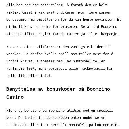
Alle bonuser har betingelser. Å forstå dem er helt
viktig. Omsetningskravet indikerer hvor flere ganger
bonussummen må omsettes om før du kan hente gevinster. Et
minimalt krav er bedre for brukeren. Se alltid Boomzino
sine spesifikke regler før du takker ja til et kampanje.
Å overse disse vilkårene er den vanligste kilden til
vansker. Se derfor hvilke spill som teller mest for å
innfri kravet. Automater med lav husfordel teller
vanligvis 100%, mens bordspill eller jackpotspill kan
telle lite eller intet.
Benyttelse av bonuskoder på Boomzino
Casino
Flere av bonusene på Boomzino utløses med en spesiell
kode. Du taster inn denne koden enten under selve
innskuddet eller i et særskilt bonusfelt på kontoen din.