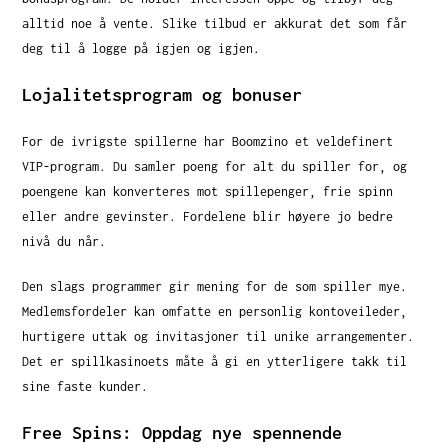
alltid noe å vente. Slike tilbud er akkurat det som får
deg til å logge på igjen og igjen.
Lojalitetsprogram og bonuser
For de ivrigste spillerne har Boomzino et veldefinert
VIP-program. Du samler poeng for alt du spiller for, og
poengene kan konverteres mot spillepenger, frie spinn
eller andre gevinster. Fordelene blir høyere jo bedre
nivå du når.
Den slags programmer gir mening for de som spiller mye.
Medlemsfordeler kan omfatte en personlig kontoveileder,
hurtigere uttak og invitasjoner til unike arrangementer.
Det er spillkasinoets måte å gi en ytterligere takk til
sine faste kunder.
Free Spins: Oppdag nye spennende