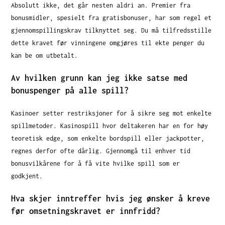
Absolutt ikke, det går nesten aldri an. Premier fra
bonusmidler, spesielt fra gratisbonuser, har som regel et
gjennomspillingskrav tilknyttet seg. Du må tilfredsstille
dette kravet før vinningene omgjøres til ekte penger du
kan be om utbetalt.
Av hvilken grunn kan jeg ikke satse med
bonuspenger på alle spill?
Kasinoer setter restriksjoner for å sikre seg mot enkelte
spillmetoder. Kasinospill hvor deltakeren har en for høy
teoretisk edge, som enkelte bordspill eller jackpotter,
regnes derfor ofte dårlig. Gjennomgå til enhver tid
bonusvilkårene for å få vite hvilke spill som er
godkjent.
Hva skjer inntreffer hvis jeg ønsker å kreve
før omsetningskravet er innfridd?