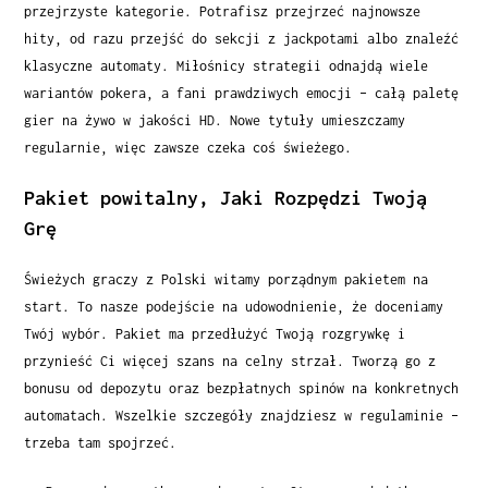
przejrzyste kategorie. Potrafisz przejrzeć najnowsze
hity, od razu przejść do sekcji z jackpotami albo znaleźć
klasyczne automaty. Miłośnicy strategii odnajdą wiele
wariantów pokera, a fani prawdziwych emocji – całą paletę
gier na żywo w jakości HD. Nowe tytuły umieszczamy
regularnie, więc zawsze czeka coś świeżego.
Pakiet powitalny, Jaki Rozpędzi Twoją
Grę
Świeżych graczy z Polski witamy porządnym pakietem na
start. To nasze podejście na udowodnienie, że doceniamy
Twój wybór. Pakiet ma przedłużyć Twoją rozgrywkę i
przynieść Ci więcej szans na celny strzał. Tworzą go z
bonusu od depozytu oraz bezpłatnych spinów na konkretnych
automatach. Wszelkie szczegóły znajdziesz w regulaminie –
trzeba tam spojrzeć.