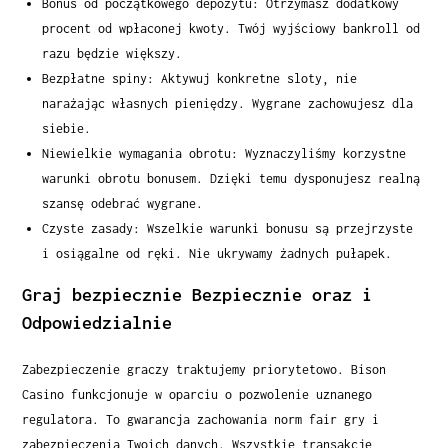
Bonus od początkowego depozytu: Otrzymasz dodatkowy
procent od wpłaconej kwoty. Twój wyjściowy bankroll od
razu będzie większy.
Bezpłatne spiny: Aktywuj konkretne sloty, nie
narażając własnych pieniędzy. Wygrane zachowujesz dla
siebie.
Niewielkie wymagania obrotu: Wyznaczyliśmy korzystne
warunki obrotu bonusem. Dzięki temu dysponujesz realną
szansę odebrać wygrane.
Czyste zasady: Wszelkie warunki bonusu są przejrzyste
i osiągalne od ręki. Nie ukrywamy żadnych pułapek.
Graj bezpiecznie Bezpiecznie oraz i
Odpowiedzialnie
Zabezpieczenie graczy traktujemy priorytetowo. Bison
Casino funkcjonuje w oparciu o pozwolenie uznanego
regulatora. To gwarancja zachowania norm fair gry i
zabezpieczenia Twoich danych. Wszystkie transakcje