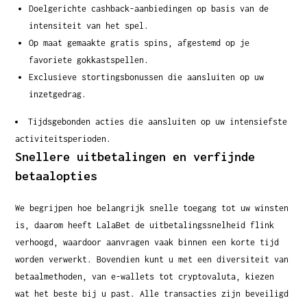
Doelgerichte cashback-aanbiedingen op basis van de
intensiteit van het spel.
Op maat gemaakte gratis spins, afgestemd op je
favoriete gokkastspellen.
Exclusieve stortingsbonussen die aansluiten op uw
inzetgedrag.
Tijdsgebonden acties die aansluiten op uw intensiefste
activiteitsperioden.
Snellere uitbetalingen en verfijnde
betaalopties
We begrijpen hoe belangrijk snelle toegang tot uw winsten
is, daarom heeft LalaBet de uitbetalingssnelheid flink
verhoogd, waardoor aanvragen vaak binnen een korte tijd
worden verwerkt. Bovendien kunt u met een diversiteit van
betaalmethoden, van e-wallets tot cryptovaluta, kiezen
wat het beste bij u past. Alle transacties zijn beveiligd