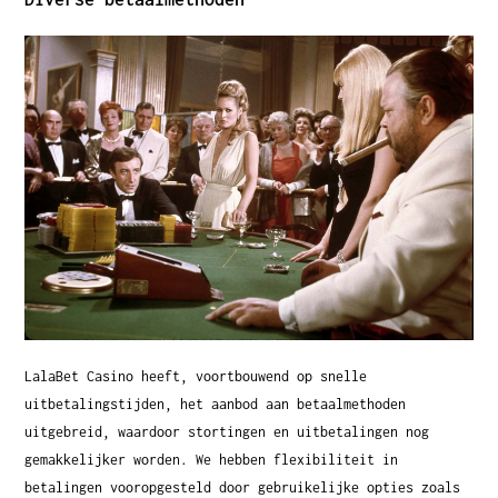
LalaBet Casino heeft, voortbouwend op snelle
uitbetalingstijden, het aanbod aan betaalmethoden
uitgebreid, waardoor stortingen en uitbetalingen nog
gemakkelijker worden. We hebben flexibiliteit in
betalingen vooropgesteld door gebruikelijke opties zoals