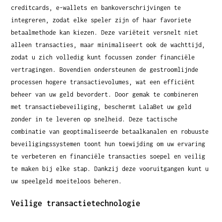
creditcards, e-wallets en bankoverschrijvingen te
integreren, zodat elke speler zijn of haar favoriete
betaalmethode kan kiezen. Deze variëteit versnelt niet
alleen transacties, maar minimaliseert ook de wachttijd,
zodat u zich volledig kunt focussen zonder financiële
vertragingen. Bovendien ondersteunen de gestroomlijnde
processen hogere transactievolumes, wat een efficiënt
beheer van uw geld bevordert. Door gemak te combineren
met transactiebeveiliging, beschermt LalaBet uw geld
zonder in te leveren op snelheid. Deze tactische
combinatie van geoptimaliseerde betaalkanalen en robuuste
beveiligingssystemen toont hun toewijding om uw ervaring
te verbeteren en financiële transacties soepel en veilig
te maken bij elke stap. Dankzij deze vooruitgangen kunt u
uw speelgeld moeiteloos beheren.
Veilige transactietechnologie