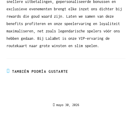
snellere uitbetalingen, gepersonaliseerde bonussen en
exclusieve evenementen brengt elke inzet ons dichter bij
rewards die goud waard zijn. Laten we samen van deze
benefits profiteren en onze speelervaring en loyaliteit
maximaliseren, net zoals legendarische spelers vóór ons
hebben gedaan. Bij LalaBet is onze VIP-ervaring de
routekaart naar grote winsten en slim spelen.
TAMBIÉN PODRÍA GUSTARTE
Les Avertissements Individualisés : Comment
Malina Casino Donne le Pouvoir aux Joueurs
Français
mayo 30, 2026
Spinsy Casino : La plateforme qui place
systématiquement les joueurs français au