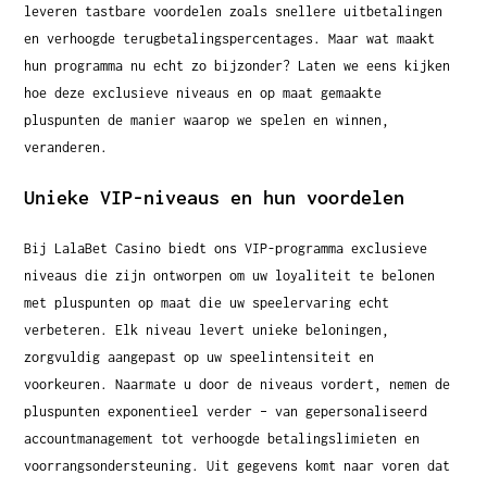
leveren tastbare voordelen zoals snellere uitbetalingen
en verhoogde terugbetalingspercentages. Maar wat maakt
hun programma nu echt zo bijzonder? Laten we eens kijken
hoe deze exclusieve niveaus en op maat gemaakte
pluspunten de manier waarop we spelen en winnen,
veranderen.
Unieke VIP-niveaus en hun voordelen
Bij LalaBet Casino biedt ons VIP-programma exclusieve
niveaus die zijn ontworpen om uw loyaliteit te belonen
met pluspunten op maat die uw speelervaring echt
verbeteren. Elk niveau levert unieke beloningen,
zorgvuldig aangepast op uw speelintensiteit en
voorkeuren. Naarmate u door de niveaus vordert, nemen de
pluspunten exponentieel verder – van gepersonaliseerd
accountmanagement tot verhoogde betalingslimieten en
voorrangsondersteuning. Uit gegevens komt naar voren dat