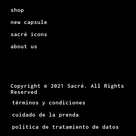
shop
new capsule
sacré icons
about us
Copyright © 2021 Sacré. All Rights
Reserved
términos y condiciones
cuidado de la prenda
política de tratamiento de datos