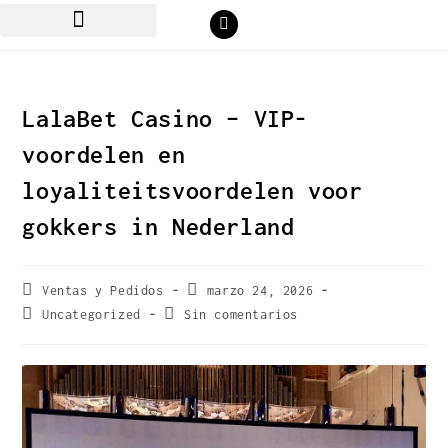
LalaBet Casino – VIP-
voordelen en
loyaliteitsvoordelen voor
gokkers in Nederland
Ventas y Pedidos
marzo 24, 2026
Uncategorized
Sin comentarios