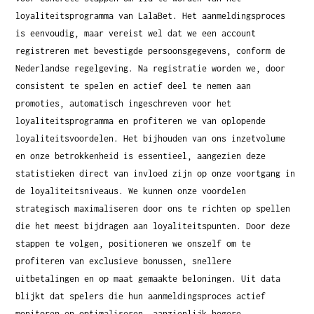
loyaliteitsprogramma van LalaBet. Het aanmeldingsproces
is eenvoudig, maar vereist wel dat we een account
registreren met bevestigde persoonsgegevens, conform de
Nederlandse regelgeving. Na registratie worden we, door
consistent te spelen en actief deel te nemen aan
promoties, automatisch ingeschreven voor het
loyaliteitsprogramma en profiteren we van oplopende
loyaliteitsvoordelen. Het bijhouden van ons inzetvolume
en onze betrokkenheid is essentieel, aangezien deze
statistieken direct van invloed zijn op onze voortgang in
de loyaliteitsniveaus. We kunnen onze voordelen
strategisch maximaliseren door ons te richten op spellen
die het meest bijdragen aan loyaliteitspunten. Door deze
stappen te volgen, positioneren we onszelf om te
profiteren van exclusieve bonussen, snellere
uitbetalingen en op maat gemaakte beloningen. Uit data
blijkt dat spelers die hun aanmeldingsproces actief
monitoren en optimaliseren, aanzienlijk hogere