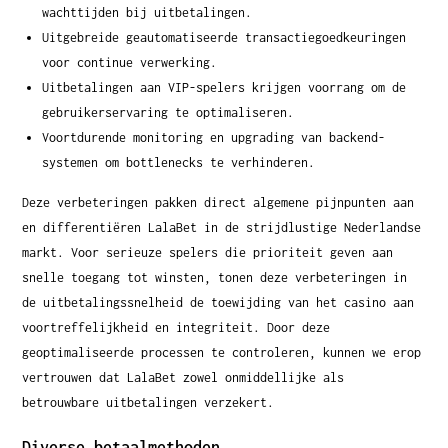
wachttijden bij uitbetalingen.
Uitgebreide geautomatiseerde transactiegoedkeuringen
voor continue verwerking.
Uitbetalingen aan VIP-spelers krijgen voorrang om de
gebruikerservaring te optimaliseren.
Voortdurende monitoring en upgrading van backend-
systemen om bottlenecks te verhinderen.
Deze verbeteringen pakken direct algemene pijnpunten aan
en differentiëren LalaBet in de strijdlustige Nederlandse
markt. Voor serieuze spelers die prioriteit geven aan
snelle toegang tot winsten, tonen deze verbeteringen in
de uitbetalingssnelheid de toewijding van het casino aan
voortreffelijkheid en integriteit. Door deze
geoptimaliseerde processen te controleren, kunnen we erop
vertrouwen dat LalaBet zowel onmiddellijke als
betrouwbare uitbetalingen verzekert.
Diverse betaalmethoden