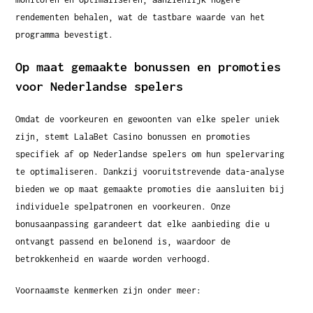
rendementen behalen, wat de tastbare waarde van het
programma bevestigt.
Op maat gemaakte bonussen en promoties
voor Nederlandse spelers
Omdat de voorkeuren en gewoonten van elke speler uniek
zijn, stemt LalaBet Casino bonussen en promoties
specifiek af op Nederlandse spelers om hun spelervaring
te optimaliseren. Dankzij vooruitstrevende data-analyse
bieden we op maat gemaakte promoties die aansluiten bij
individuele spelpatronen en voorkeuren. Onze
bonusaanpassing garandeert dat elke aanbieding die u
ontvangt passend en belonend is, waardoor de
betrokkenheid en waarde worden verhoogd.
Voornaamste kenmerken zijn onder meer: