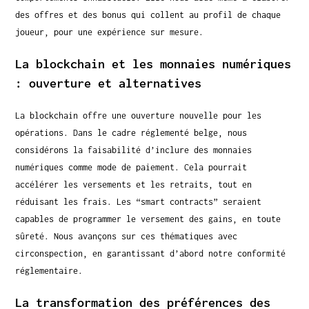
des offres et des bonus qui collent au profil de chaque
joueur, pour une expérience sur mesure.
La blockchain et les monnaies numériques
: ouverture et alternatives
La blockchain offre une ouverture nouvelle pour les
opérations. Dans le cadre réglementé belge, nous
considérons la faisabilité d’inclure des monnaies
numériques comme mode de paiement. Cela pourrait
accélérer les versements et les retraits, tout en
réduisant les frais. Les “smart contracts” seraient
capables de programmer le versement des gains, en toute
sûreté. Nous avançons sur ces thématiques avec
circonspection, en garantissant d’abord notre conformité
réglementaire.
La transformation des préférences des