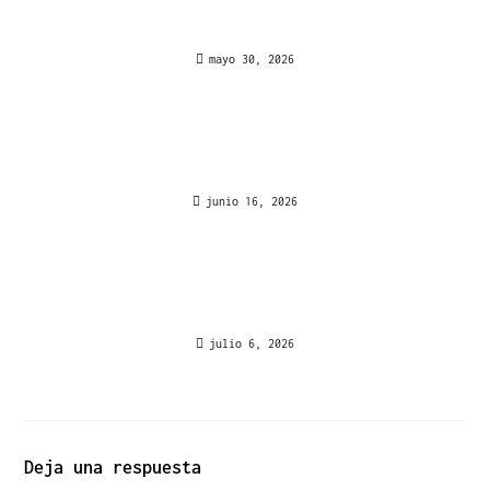
Protection Standards Enhanced Big Bass Splash
Slot Security in UK
mayo 30, 2026
Lucky 7 Casino kombiniert Spielfreude mit
Verantwortungsbewusstsein für deutsche Spieler
junio 16, 2026
Barátmeghívós bónusz: A Wild Robin Casino
aktiválja az ajánlói bónuszokat Magyarországon
julio 6, 2026
Deja una respuesta