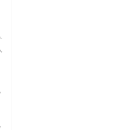
s.
n,
e
e