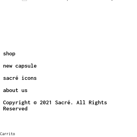
shop
new capsule
sacré icons
about us
Copyright © 2021 Sacré. All Rights
Reserved
×
×
Carrito