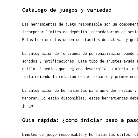
Catálogo de juegos y variedad
Las herramientas de juego responsable son un componen
incorporar límites de depósito, recordatorios de sesi
Estas herramientas deben ser fáciles de activar y ges
La integración de funciones de personalización puede 
sonidos y notificaciones. Este tipo de ajustes ayuda 
estilo. A medida que Legiano desarrolla su oferta, es
fortaleciendo la relación con el usuario y promoviend
La integración de herramientas para aprender reglas y
mejorar. Si están disponibles, estas herramientas deb
juego.
Guía rápida: ¿cómo iniciar paso a pas
Límites de juego responsable y herramientas útiles: u