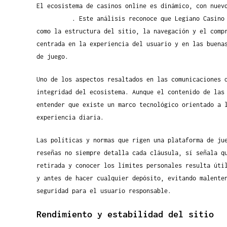
El ecosistema de casinos online es dinámico, con nuev
casino.es/
. Este análisis reconoce que Legiano Casino
como la estructura del sitio, la navegación y el comp
centrada en la experiencia del usuario y en las buena
de juego.
Uno de los aspectos resaltados en las comunicaciones 
integridad del ecosistema. Aunque el contenido de las
entender que existe un marco tecnológico orientado a 
experiencia diaria.
Las políticas y normas que rigen una plataforma de ju
reseñas no siempre detalla cada cláusula, sí señala q
retirada y conocer los límites personales resulta úti
y antes de hacer cualquier depósito, evitando malente
seguridad para el usuario responsable.
Rendimiento y estabilidad del sitio