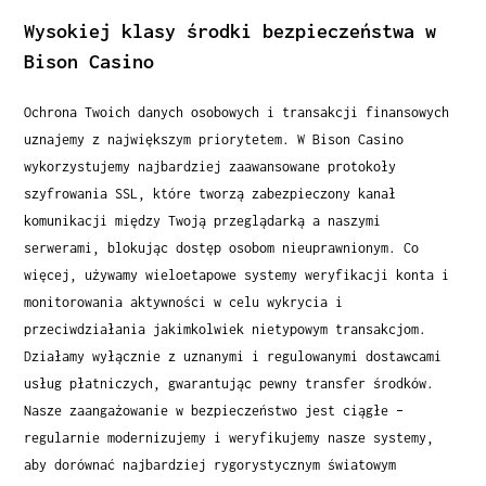
Wysokiej klasy środki bezpieczeństwa w
Bison Casino
Ochrona Twoich danych osobowych i transakcji finansowych
uznajemy z największym priorytetem. W Bison Casino
wykorzystujemy najbardziej zaawansowane protokoły
szyfrowania SSL, które tworzą zabezpieczony kanał
komunikacji między Twoją przeglądarką a naszymi
serwerami, blokując dostęp osobom nieuprawnionym. Co
więcej, używamy wieloetapowe systemy weryfikacji konta i
monitorowania aktywności w celu wykrycia i
przeciwdziałania jakimkolwiek nietypowym transakcjom.
Działamy wyłącznie z uznanymi i regulowanymi dostawcami
usług płatniczych, gwarantując pewny transfer środków.
Nasze zaangażowanie w bezpieczeństwo jest ciągłe –
regularnie modernizujemy i weryfikujemy nasze systemy,
aby dorównać najbardziej rygorystycznym światowym