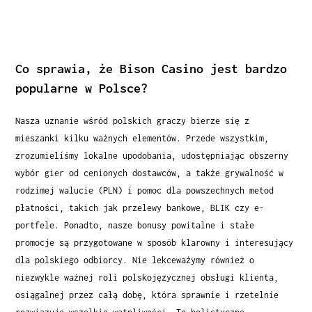
Co sprawia, że Bison Casino jest bardzo
popularne w Polsce?
Nasza uznanie wśród polskich graczy bierze się z
mieszanki kilku ważnych elementów. Przede wszystkim,
zrozumieliśmy lokalne upodobania, udostępniając obszerny
wybór gier od cenionych dostawców, a także grywalność w
rodzimej walucie (PLN) i pomoc dla powszechnych metod
płatności, takich jak przelewy bankowe, BLIK czy e-
portfele. Ponadto, nasze bonusy powitalne i stałe
promocje są przygotowane w sposób klarowny i interesujący
dla polskiego odbiorcy. Nie lekceważymy również o
niezwykle ważnej roli polskojęzycznej obsługi klienta,
osiągalnej przez całą dobę, która sprawnie i rzetelnie