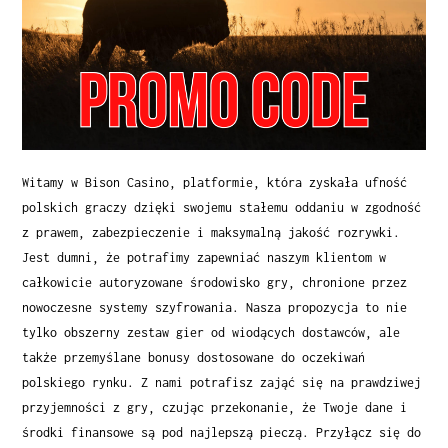
Witamy w Bison Casino, platformie, która zyskała ufność
polskich graczy dzięki swojemu stałemu oddaniu w zgodność
z prawem, zabezpieczenie i maksymalną jakość rozrywki.
Jest dumni, że potrafimy zapewniać naszym klientom w
całkowicie autoryzowane środowisko gry, chronione przez
nowoczesne systemy szyfrowania. Nasza propozycja to nie
tylko obszerny zestaw gier od wiodących dostawców, ale
także przemyślane bonusy dostosowane do oczekiwań
polskiego rynku. Z nami potrafisz zająć się na prawdziwej
przyjemności z gry, czując przekonanie, że Twoje dane i
środki finansowe są pod najlepszą pieczą. Przyłącz się do