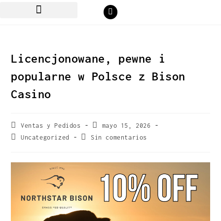
Licencjonowane, pewne i
popularne w Polsce z Bison
Casino
Ventas y Pedidos
mayo 15, 2026
Uncategorized
Sin comentarios