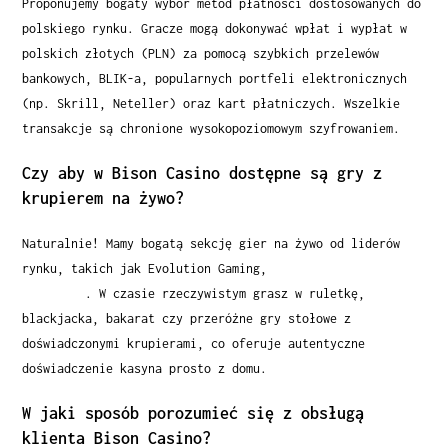
Proponujemy bogaty wybór metod płatności dostosowanych do
polskiego rynku. Gracze mogą dokonywać wpłat i wypłat w
polskich złotych (PLN) za pomocą szybkich przelewów
bankowych, BLIK-a, popularnych portfeli elektronicznych
(np. Skrill, Neteller) oraz kart płatniczych. Wszelkie
transakcje są chronione wysokopoziomowym szyfrowaniem.
Czy aby w Bison Casino dostępne są gry z
krupierem na żywo?
Naturalnie! Mamy bogatą sekcję gier na żywo od liderów
rynku, takich jak Evolution Gaming,
https://bison-
pl.click/
. W czasie rzeczywistym grasz w ruletkę,
blackjacka, bakarat czy przeróżne gry stołowe z
doświadczonymi krupierami, co oferuje autentyczne
doświadczenie kasyna prosto z domu.
W jaki sposób porozumieć się z obsługą
klienta Bison Casino?