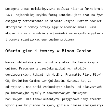
Dostępna u nas polskojęzyczna obsługa klienta funkcjonuje
24/7. Najbardziej szybką formą kontaktu jest czat na żywo
osiągalny bezpośrednio na stronie kasyna. Możesz również
skorzystać z pomocy przesyłając wiadomość email. Nasi
eksperci z ochotą udzielą odpowiedzi na wszystkie pytania
i pomogą rozwiązywać ewentualne problemy.
Oferta gier i twórcy w Bison Casino
Nasza biblioteka gier to istna gratka dla fanów kasyna
online. Pracujemy z czołówką globalnych studiów
developerskich, takimi jak NetEnt, Pragmatic Play, Play’n
GO, Evolution Gaming czy Quickspin. Oznacza to, że
odkryjesz u nas setki znakomitych slotów, od klasycznych
po innowacyjne tytuły z zaawansowanymi funkcjami
bonusowymi. Dla fanów autentyzmu przygotowaliśmy szeroki
wybór gier krupierów na żywo, gdzie w czasie rzeczywistym