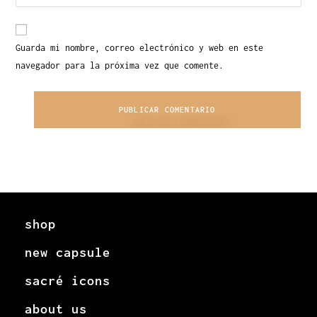
Guarda mi nombre, correo electrónico y web en este
navegador para la próxima vez que comente.
shop
new capsule
sacré icons
about us