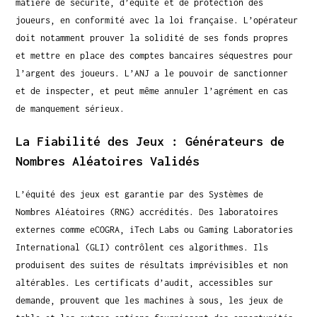
matière de sécurité, d’équité et de protection des
joueurs, en conformité avec la loi française. L’opérateur
doit notamment prouver la solidité de ses fonds propres
et mettre en place des comptes bancaires séquestres pour
l’argent des joueurs. L’ANJ a le pouvoir de sanctionner
et de inspecter, et peut même annuler l’agrément en cas
de manquement sérieux.
La Fiabilité des Jeux : Générateurs de
Nombres Aléatoires Validés
L’équité des jeux est garantie par des Systèmes de
Nombres Aléatoires (RNG) accrédités. Des laboratoires
externes comme eCOGRA, iTech Labs ou Gaming Laboratories
International (GLI) contrôlent ces algorithmes. Ils
produisent des suites de résultats imprévisibles et non
altérables. Les certificats d’audit, accessibles sur
demande, prouvent que les machines à sous, les jeux de