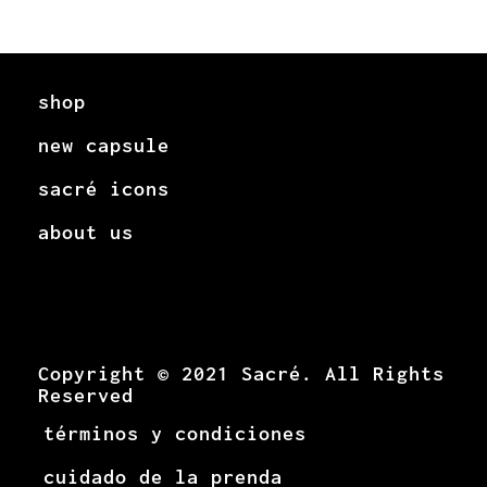
shop
new capsule
sacré icons
about us
Copyright © 2021 Sacré. All Rights
Reserved
términos y condiciones
cuidado de la prenda