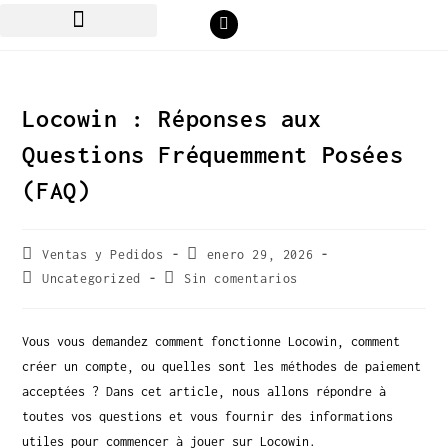
Locowin : Réponses aux
Questions Fréquemment Posées
(FAQ)
Ventas y Pedidos
enero 29, 2026
Uncategorized
Sin comentarios
Vous vous demandez comment fonctionne Locowin, comment
créer un compte, ou quelles sont les méthodes de paiement
acceptées ? Dans cet article, nous allons répondre à
toutes vos questions et vous fournir des informations
utiles pour commencer à jouer sur Locowin.