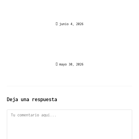
Mafia Casino offre des retraits rapides et des
récompenses considérables en France
junio 4, 2026
Play the Reels and Unlock Free Spins at
Cleobetra Casino for Canada
mayo 30, 2026
Deja una respuesta