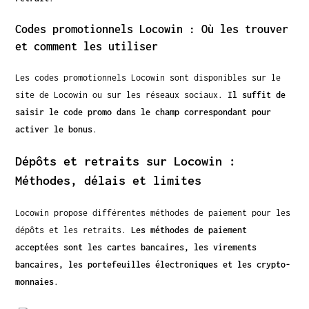
Codes promotionnels Locowin : Où les trouver
et comment les utiliser
Les codes promotionnels Locowin sont disponibles sur le
site de Locowin ou sur les réseaux sociaux.
Il suffit de
saisir le code promo dans le champ correspondant pour
activer le bonus
.
Dépôts et retraits sur Locowin :
Méthodes, délais et limites
Locowin propose différentes méthodes de paiement pour les
dépôts et les retraits.
Les méthodes de paiement
acceptées sont les cartes bancaires, les virements
bancaires, les portefeuilles électroniques et les crypto-
monnaies
.