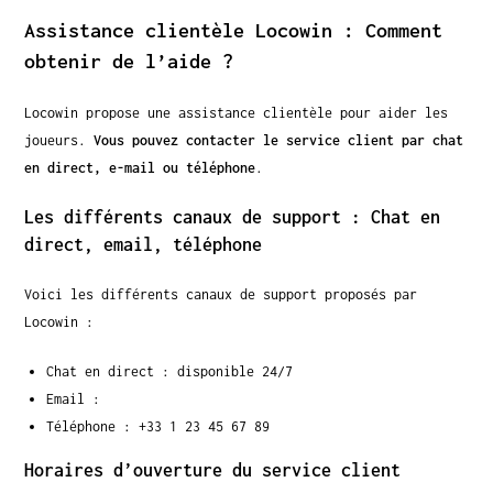
Assistance clientèle Locowin : Comment
obtenir de l’aide ?
Locowin propose une assistance clientèle pour aider les
joueurs.
Vous pouvez contacter le service client par chat
en direct, e-mail ou téléphone
.
Les différents canaux de support : Chat en
direct, email, téléphone
Voici les différents canaux de support proposés par
Locowin :
Chat en direct : disponible 24/7
Email :
contact@locowin.com
Téléphone : +33 1 23 45 67 89
Horaires d’ouverture du service client