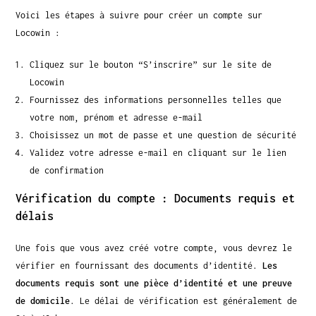
Voici les étapes à suivre pour créer un compte sur
Locowin :
Cliquez sur le bouton “S’inscrire” sur le site de
Locowin
Fournissez des informations personnelles telles que
votre nom, prénom et adresse e-mail
Choisissez un mot de passe et une question de sécurité
Validez votre adresse e-mail en cliquant sur le lien
de confirmation
Vérification du compte : Documents requis et
délais
Une fois que vous avez créé votre compte, vous devrez le
vérifier en fournissant des documents d’identité.
Les
documents requis sont une pièce d’identité et une preuve
de domicile
. Le délai de vérification est généralement de