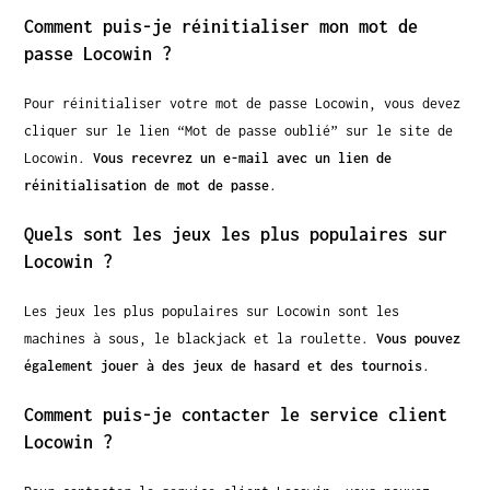
Comment puis-je réinitialiser mon mot de
passe Locowin ?
Pour réinitialiser votre mot de passe Locowin, vous devez
cliquer sur le lien “Mot de passe oublié” sur le site de
Locowin.
Vous recevrez un e-mail avec un lien de
réinitialisation de mot de passe
.
Quels sont les jeux les plus populaires sur
Locowin ?
Les jeux les plus populaires sur Locowin sont les
machines à sous, le blackjack et la roulette.
Vous pouvez
également jouer à des jeux de hasard et des tournois
.
Comment puis-je contacter le service client
Locowin ?