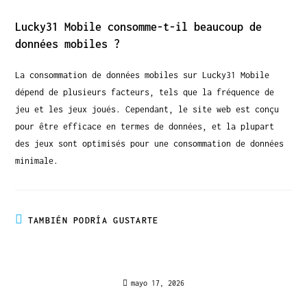
Lucky31 Mobile consomme-t-il beaucoup de
données mobiles ?
La consommation de données mobiles sur Lucky31 Mobile
dépend de plusieurs facteurs, tels que la fréquence de
jeu et les jeux joués. Cependant, le site web est conçu
pour être efficace en termes de données, et la plupart
des jeux sont optimisés pour une consommation de données
minimale.
TAMBIÉN PODRÍA GUSTARTE
Moje autentyczne przeżycia z wydajnością Multi
Tab w kasynie Mafia w Polsce
mayo 17, 2026