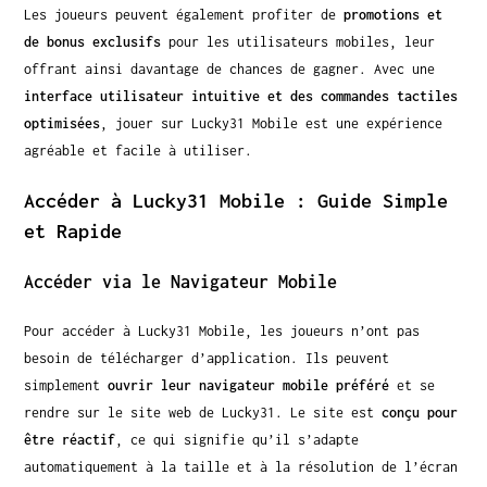
Les joueurs peuvent également profiter de
promotions et
de bonus exclusifs
pour les utilisateurs mobiles, leur
offrant ainsi davantage de chances de gagner. Avec une
interface utilisateur intuitive et des commandes tactiles
optimisées
, jouer sur Lucky31 Mobile est une expérience
agréable et facile à utiliser.
Accéder à Lucky31 Mobile : Guide Simple
et Rapide
Accéder via le Navigateur Mobile
Pour accéder à Lucky31 Mobile, les joueurs n’ont pas
besoin de télécharger d’application. Ils peuvent
simplement
ouvrir leur navigateur mobile préféré
et se
rendre sur le site web de Lucky31. Le site est
conçu pour
être réactif
, ce qui signifie qu’il s’adapte
automatiquement à la taille et à la résolution de l’écran