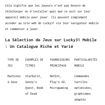
Cela signifie que les joueurs n’ont pas besoin de
télécharger ou d’installer quoi que ce soit sur leur
appareil mobile pour jouer. Ils peuvent simplement
accéder au site web de Lucky31 via leur navigateur mobile
et commencer à jouer.
La Sélection de Jeux sur Lucky31 Mobile
: Un Catalogue Riche et Varié
TYPE DE
EXEMPLES DE
FOURNISSEURS
PARTICULARITÉS
JEU
TITRES
PRINCIPAUX
MOBILE
Machines
Starburst,
NetEnt,
Commandes
à Sous
Gonzo’s
Play’n GO,
tactiles
Quest, Book
Microgaming
optimisées,
of Dead
graphismes
adaptés