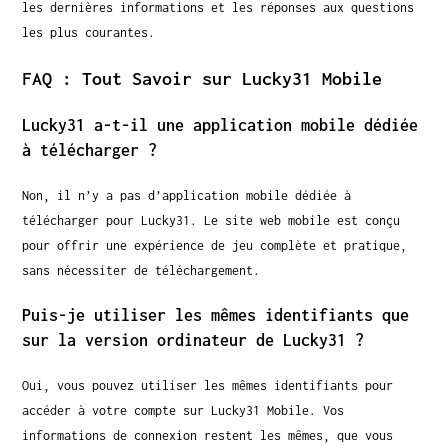
les dernières informations et les réponses aux questions
les plus courantes.
FAQ : Tout Savoir sur Lucky31 Mobile
Lucky31 a-t-il une application mobile dédiée
à télécharger ?
Non, il n’y a pas d’application mobile dédiée à
télécharger pour Lucky31. Le site web mobile est conçu
pour offrir une expérience de jeu complète et pratique,
sans nécessiter de téléchargement.
Puis-je utiliser les mêmes identifiants que
sur la version ordinateur de Lucky31 ?
Oui, vous pouvez utiliser les mêmes identifiants pour
accéder à votre compte sur Lucky31 Mobile. Vos
informations de connexion restent les mêmes, que vous