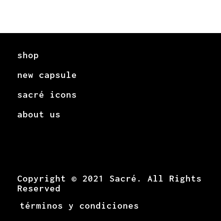
shop
new capsule
sacré icons
about us
Copyright © 2021 Sacré. All Rights
Reserved
términos y condiciones