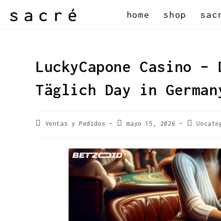
home
shop
sac
LuckyCapone Casino – 
Täglich Day in German
Ventas y Pedidos
mayo 15, 2026
Uncate