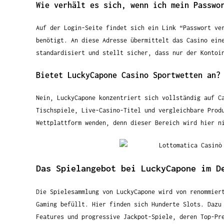
Wie verhält es sich, wenn ich mein Passwo
Auf der Login-Seite findet sich ein Link “Passwort ve
benötigt. An diese Adresse übermittelt das Casino ein
standardisiert und stellt sicher, dass nur der Kontoi
Bietet LuckyCapone Casino Sportwetten an?
Nein, LuckyCapone konzentriert sich vollständig auf C
Tischspiele, Live-Casino-Titel und vergleichbare Prod
Wettplattform wenden, denn dieser Bereich wird hier n
Das Spielangebot bei LuckyCapone im D
Die Spielesammlung von LuckyCapone wird von renommier
Gaming befüllt. Hier finden sich Hunderte Slots. Dazu
Features und progressive Jackpot-Spiele, deren Top-Pr