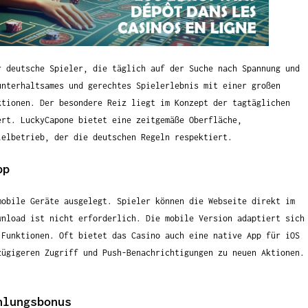
 deutsche Spieler, die täglich auf der Suche nach Spannung und
unterhaltsames und gerechtes Spielerlebnis mit einer großen
ktionen. Der besondere Reiz liegt im Konzept der tagtäglichen
ert. LuckyCapone bietet eine zeitgemäße Oberfläche,
ielbetrieb, der die deutschen Regeln respektiert.
pp
mobile Geräte ausgelegt. Spieler können die Webseite direkt im
wnload ist nicht erforderlich. Die mobile Version adaptiert sich
 Funktionen. Oft bietet das Casino auch eine native App für iOS
zügigeren Zugriff und Push-Benachrichtigungen zu neuen Aktionen.
hlungsbonus