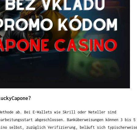
LuckyCapone?
Methode ab. Bei E-Wallets wie Skrill oder Neteller sind
earbeitungsstart abgeschlossen. Banküberweisungen können 3 bis 5
sino selbst, zuzüglich Verifizierung, beläuft sich typischerweis