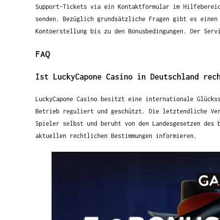
Support-Tickets via ein Kontaktformular im Hilfeberei
senden. Bezüglich grundsätzliche Fragen gibt es einen
Kontoerstellung bis zu den Bonusbedingungen. Der Serv
FAQ
Ist LuckyCapone Casino in Deutschland rec
LuckyCapone Casino besitzt eine internationale Glücks
Betrieb reguliert und geschützt. Die letztendliche Ve
Spieler selbst und beruht von den Landesgesetzen des 
aktuellen rechtlichen Bestimmungen informieren.