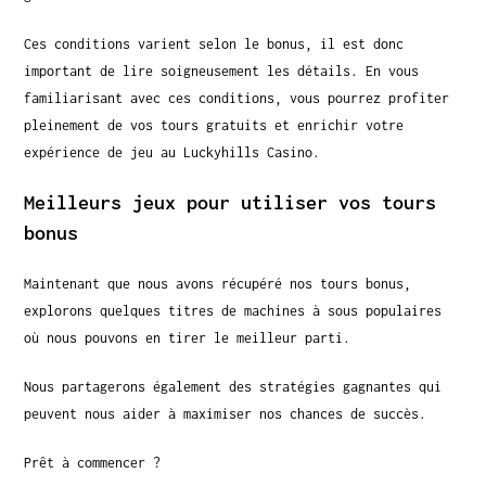
Ces conditions varient selon le bonus, il est donc
important de lire soigneusement les détails. En vous
familiarisant avec ces conditions, vous pourrez profiter
pleinement de vos tours gratuits et enrichir votre
expérience de jeu au Luckyhills Casino.
Meilleurs jeux pour utiliser vos tours
bonus
Maintenant que nous avons récupéré nos tours bonus,
explorons quelques titres de machines à sous populaires
où nous pouvons en tirer le meilleur parti.
Nous partagerons également des stratégies gagnantes qui
peuvent nous aider à maximiser nos chances de succès.
Prêt à commencer ?