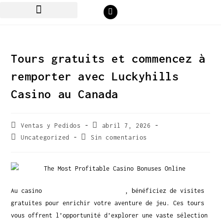
Tours gratuits et commencez à
remporter avec Luckyhills
Casino au Canada
Ventas y Pedidos
abril 7, 2026
Uncategorized
Sin comentarios
Au casino
Luckyhills Casino Jouer
, bénéficiez de visites
gratuites pour enrichir votre aventure de jeu. Ces tours
vous offrent l’opportunité d’explorer une vaste sélection