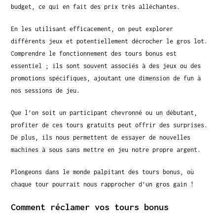
budget, ce qui en fait des prix très alléchantes.
En les utilisant efficacement, on peut explorer
différents jeux et potentiellement décrocher le gros lot.
Comprendre le fonctionnement des tours bonus est
essentiel ; ils sont souvent associés à des jeux ou des
promotions spécifiques, ajoutant une dimension de fun à
nos sessions de jeu.
Que l’on soit un participant chevronné ou un débutant,
profiter de ces tours gratuits peut offrir des surprises.
De plus, ils nous permettent de essayer de nouvelles
machines à sous sans mettre en jeu notre propre argent.
Plongeons dans le monde palpitant des tours bonus, où
chaque tour pourrait nous rapprocher d’un gros gain !
Comment réclamer vos tours bonus