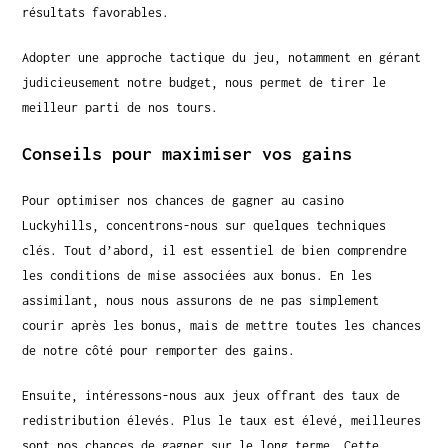
résultats favorables.
Adopter une approche tactique du jeu, notamment en gérant
judicieusement notre budget, nous permet de tirer le
meilleur parti de nos tours.
Conseils pour maximiser vos gains
Pour optimiser nos chances de gagner au casino
Luckyhills, concentrons-nous sur quelques techniques
clés. Tout d’abord, il est essentiel de bien comprendre
les conditions de mise associées aux bonus. En les
assimilant, nous nous assurons de ne pas simplement
courir après les bonus, mais de mettre toutes les chances
de notre côté pour remporter des gains.
Ensuite, intéressons-nous aux jeux offrant des taux de
redistribution élevés. Plus le taux est élevé, meilleures
sont nos chances de gagner sur le long terme. Cette