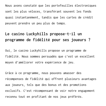
Nous avons constaté que les portefeuilles électroniques
sont les plus véloces, transférant souvent les fonds
quasi instantanément, tandis que les cartes de crédit
peuvent prendre un peu plus de temps.
Le casino Luckyhills propose-t-il un
programme de fidélité pour ses joueurs ?
Oui, le casino Luckyhills propose un programme de
fidélité. Nous sommes persuadés que c’est un excellent
moyen d’améliorer votre expérience de jeu.
Grâce à ce programme, nous pouvons amasser des
récompenses de fidélité qui offrent plusieurs avantages
aux joueurs, tels que des bonus et des promotions
exclusifs. C’est récompensant de voir notre engagement
reconnu tout en profitant de nos jeux préférés.