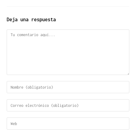
Deja una respuesta