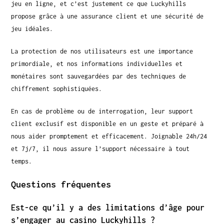
jeu en ligne, et c’est justement ce que Luckyhills
propose grâce à une assurance client et une sécurité de
jeu idéales.
La protection de nos utilisateurs est une importance
primordiale, et nos informations individuelles et
monétaires sont sauvegardées par des techniques de
chiffrement sophistiquées.
En cas de problème ou de interrogation, leur support
client exclusif est disponible en un geste et préparé à
nous aider promptement et efficacement. Joignable 24h/24
et 7j/7, il nous assure l’support nécessaire à tout
temps.
Questions fréquentes
Est-ce qu’il y a des limitations d’âge pour
s’engager au casino Luckyhills ?