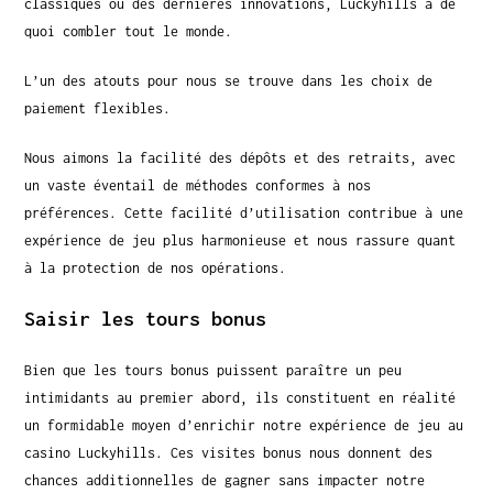
classiques ou des dernières innovations, Luckyhills a de
quoi combler tout le monde.
L’un des atouts pour nous se trouve dans les choix de
paiement flexibles.
Nous aimons la facilité des dépôts et des retraits, avec
un vaste éventail de méthodes conformes à nos
préférences. Cette facilité d’utilisation contribue à une
expérience de jeu plus harmonieuse et nous rassure quant
à la protection de nos opérations.
Saisir les tours bonus
Bien que les tours bonus puissent paraître un peu
intimidants au premier abord, ils constituent en réalité
un formidable moyen d’enrichir notre expérience de jeu au
casino Luckyhills. Ces visites bonus nous donnent des
chances additionnelles de gagner sans impacter notre