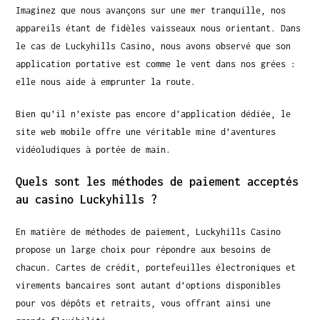
Imaginez que nous avançons sur une mer tranquille, nos
appareils étant de fidèles vaisseaux nous orientant. Dans
le cas de Luckyhills Casino, nous avons observé que son
application portative est comme le vent dans nos grées :
elle nous aide à emprunter la route.
Bien qu’il n’existe pas encore d’application dédiée, le
site web mobile offre une véritable mine d’aventures
vidéoludiques à portée de main.
Quels sont les méthodes de paiement acceptés
au casino Luckyhills ?
En matière de méthodes de paiement, Luckyhills Casino
propose un large choix pour répondre aux besoins de
chacun. Cartes de crédit, portefeuilles électroniques et
virements bancaires sont autant d’options disponibles
pour vos dépôts et retraits, vous offrant ainsi une