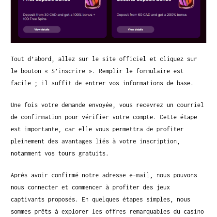
Tout d’abord, allez sur le site officiel et cliquez sur
le bouton « S’inscrire ». Remplir le formulaire est
facile ; il suffit de entrer vos informations de base.
Une fois votre demande envoyée, vous recevrez un courriel
de confirmation pour vérifier votre compte. Cette étape
est importante, car elle vous permettra de profiter
pleinement des avantages liés à votre inscription,
notamment vos tours gratuits.
Après avoir confirmé notre adresse e-mail, nous pouvons
nous connecter et commencer à profiter des jeux
captivants proposés. En quelques étapes simples, nous
sommes prêts à explorer les offres remarquables du casino