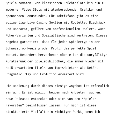
Spielautomaten, von klassischen Früchteslots bis hin zu
modernen Video Slots mit atemberaubenden Grafiken und
spannenden Bonusrunden. Für Taktikfans gibt es eine
vollwertige Live Casino Sektion mit Roulette, Blackjack
und Baccarat, geführt von professionellen Dealern. Auch
Poker-Varianten und Spezialtische sind vertreten. Dieses
Angebot garantiert, dass für jeden Spielertyp in der
Schweiz, ob Neuling oder Profi, das perfekte Spiel
wartet. Besonders hervorheben möchte ich die sorgfältige
Kuratierung der Spielebibliothek, die immer wieder mit
heiß erwarteten Titeln von Top-Anbietern wie NetEnt,
Pragmatic Play und Evolution erweitert wird.
Die Bedienung durch dieses riesige Angebot ist erfreulich
einfach. Es ist möglich bequem nach Anbietern suchen,
neue Releases entdecken oder sich von den “Spieler-
Favoriten” beeinflussen lassen. Für mich ist diese
strukturierte Vielfalt ein wichtiger Punkt, denn ich