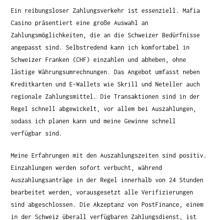
Ein reibungsloser Zahlungsverkehr ist essenziell. Mafia
Casino präsentiert eine große Auswahl an
Zahlungsmöglichkeiten, die an die Schweizer Bedürfnisse
angepasst sind. Selbstredend kann ich komfortabel in
Schweizer Franken (CHF) einzahlen und abheben, ohne
lästige Währungsumrechnungen. Das Angebot umfasst neben
Kreditkarten und E-Wallets wie Skrill und Neteller auch
regionale Zahlungsmittel. Die Transaktionen sind in der
Regel schnell abgewickelt, vor allem bei Auszahlungen,
sodass ich planen kann und meine Gewinne schnell
verfügbar sind.
Meine Erfahrungen mit den Auszahlungszeiten sind positiv.
Einzahlungen werden sofort verbucht, während
Auszahlungsanträge in der Regel innerhalb von 24 Stunden
bearbeitet werden, vorausgesetzt alle Verifizierungen
sind abgeschlossen. Die Akzeptanz von PostFinance, einem
in der Schweiz überall verfügbaren Zahlungsdienst, ist