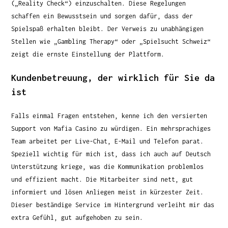
(„Reality Check“) einzuschalten. Diese Regelungen
schaffen ein Bewusstsein und sorgen dafür, dass der
Spielspaß erhalten bleibt. Der Verweis zu unabhängigen
Stellen wie „Gambling Therapy“ oder „Spielsucht Schweiz“
zeigt die ernste Einstellung der Plattform.
Kundenbetreuung, der wirklich für Sie da
ist
Falls einmal Fragen entstehen, kenne ich den versierten
Support von Mafia Casino zu würdigen. Ein mehrsprachiges
Team arbeitet per Live-Chat, E-Mail und Telefon parat.
Speziell wichtig für mich ist, dass ich auch auf Deutsch
Unterstützung kriege, was die Kommunikation problemlos
und effizient macht. Die Mitarbeiter sind nett, gut
informiert und lösen Anliegen meist in kürzester Zeit.
Dieser beständige Service im Hintergrund verleiht mir das
extra Gefühl, gut aufgehoben zu sein.