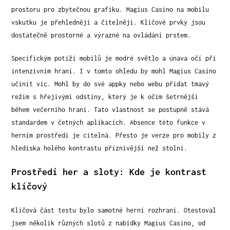
prostoru pro zbytečnou grafiku. Magius Casino na mobilu
vskutku je přehledněji a čitelněji. Klíčové prvky jsou
dostatečně prostorné a výrazné na ovládání prstem.
Specifickým potíží mobilů je modré světlo a únava očí při
intenzivním hraní. I v tomto ohledu by mohl Magius Casino
učinit víc. Mohl by do své appky nebo webu přidat tmavý
režim s hřejivými odstíny, který je k očím šetrnější
během večerního hraní. Tato vlastnost se postupně stává
standardem v četných aplikacích. Absence této funkce v
herním prostředí je citelná. Přesto je verze pro mobily z
hlediska holého kontrastu příznivější než stolní.
Prostředí her a sloty: Kde je kontrast
klíčový
Klíčová část testu bylo samotné herní rozhraní. Otestoval
jsem několik různých slotů z nabídky Magius Casino, od