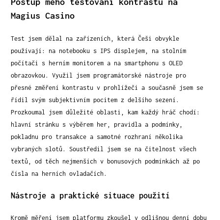
Postup mého testování kontrastu na
Magius Casino
Test jsem dělal na zařízeních, která Češi obvykle
používají: na notebooku s IPS displejem, na stolním
počítači s herním monitorem a na smartphonu s OLED
obrazovkou. Využil jsem programátorské nástroje pro
přesné změření kontrastu v prohlížeči a současně jsem se
řídil svým subjektivním pocitem z delšího sezení.
Prozkoumal jsem důležité oblasti, kam každý hráč chodí:
hlavní stránku s výběrem her, pravidla a podmínky,
pokladnu pro transakce a samotné rozhraní několika
vybraných slotů. Soustředil jsem se na čitelnost všech
textů, od těch nejmenších v bonusových podmínkách až po
čísla na herních ovladačích.
Nástroje a praktické situace použití
Kromě měření jsem platformu zkoušel v odlišnou denní dobu