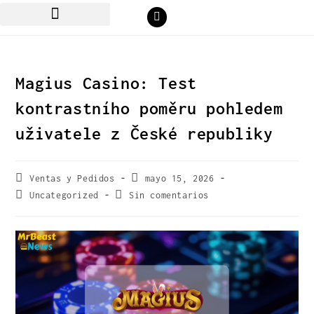
Magius Casino: Test
kontrastního poměru pohledem
uživatele z České republiky
Ventas y Pedidos
mayo 15, 2026
Uncategorized
Sin comentarios