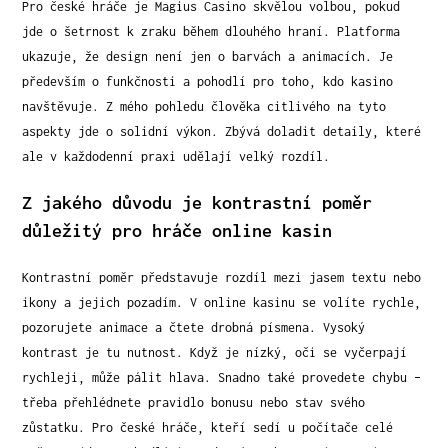
Pro české hráče je Magius Casino skvělou volbou, pokud
jde o šetrnost k zraku během dlouhého hraní. Platforma
ukazuje, že design není jen o barvách a animacích. Je
především o funkčnosti a pohodlí pro toho, kdo kasino
navštěvuje. Z mého pohledu člověka citlivého na tyto
aspekty jde o solidní výkon. Zbývá doladit detaily, které
ale v každodenní praxi udělají velký rozdíl.
Z jakého důvodu je kontrastní poměr
důležitý pro hráče online kasin
Kontrastní poměr představuje rozdíl mezi jasem textu nebo
ikony a jejich pozadím. V online kasinu se volíte rychle,
pozorujete animace a čtete drobná písmena. Vysoký
kontrast je tu nutnost. Když je nízký, oči se vyčerpají
rychleji, může pálit hlava. Snadno také provedete chybu –
třeba přehlédnete pravidlo bonusu nebo stav svého
zůstatku. Pro české hráče, kteří sedí u počítače celé