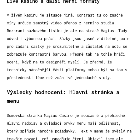
Live kasino a další herní formáty
V živém kasinu je situace jiná. Kontrast tu do značné
míry určuje samotný video přenos z herního studia.
Rozhraní sázkového lístku je ale na straně Magius. Tady
odvedli výbornou práci. Sázky jsou jasně viditelné, pole
pro zadání částky je srozumitelné a zůstatek na účtu se
zobrazuje kontrastní barvou. Přesně tak na tohle hráči
ocení, když na to designéři myslí. Je zřejmé, že
technicky náročnější části platformy mohou být na tom s
přehledností lépe než zdánlivě jednoduché sloty.
Výsledky hodnocení: Hlavní stránka a
menu
Domovská stránka Magius Casino je současně a přehledně.
Hlavní nadpisy a ovládací prvky menu mají odlišnost,
který splňuje náročné požadavky. Text v menu je světlý na
tmavším pozadí, což usnadňuje čtení. Objevil jsem ale