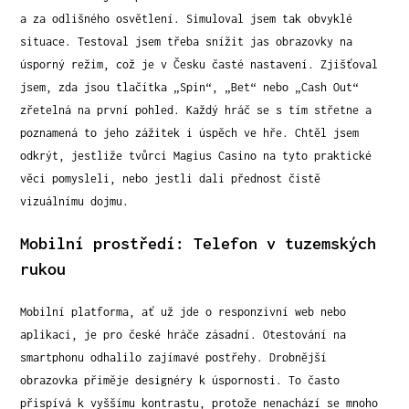
a za odlišného osvětlení. Simuloval jsem tak obvyklé
situace. Testoval jsem třeba snížit jas obrazovky na
úsporný režim, což je v Česku časté nastavení. Zjišťoval
jsem, zda jsou tlačítka „Spin“, „Bet“ nebo „Cash Out“
zřetelná na první pohled. Každý hráč se s tím střetne a
poznamená to jeho zážitek i úspěch ve hře. Chtěl jsem
odkrýt, jestliže tvůrci Magius Casino na tyto praktické
věci pomysleli, nebo jestli dali přednost čistě
vizuálnímu dojmu.
Mobilní prostředí: Telefon v tuzemských
rukou
Mobilní platforma, ať už jde o responzivní web nebo
aplikaci, je pro české hráče zásadní. Otestování na
smartphonu odhalilo zajímavé postřehy. Drobnější
obrazovka přiměje designéry k úspornosti. To často
přispívá k vyššímu kontrastu, protože nenachází se mnoho