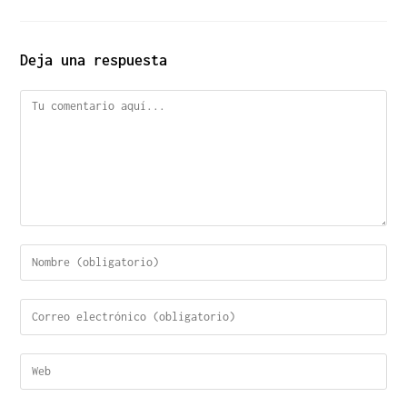
Deja una respuesta