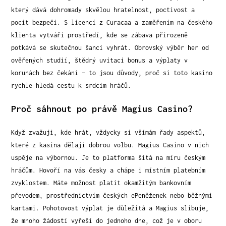
který dává dohromady skvělou hratelnost, poctivost a
pocit bezpečí. S licencí z Curacaa a zaměřením na českého
klienta vytváří prostředí, kde se zábava přirozeně
potkává se skutečnou šancí vyhrát. Obrovský výběr her od
ověřených studií, štědrý uvítací bonus a výplaty v
korunách bez čekání – to jsou důvody, proč si toto kasino
rychle hledá cestu k srdcím hráčů.
Proč sáhnout po právě Magius Casino?
Když zvažuji, kde hrát, vždycky si všímám řady aspektů,
které z kasina dělají dobrou volbu. Magius Casino v nich
uspěje na výbornou. Je to platforma šitá na míru českým
hráčům. Hovoří na vás česky a chápe i místním platebním
zvyklostem. Máte možnost platit okamžitým bankovním
převodem, prostřednictvím českých ePeněženek nebo běžnými
kartami. Pohotovost výplat je důležitá a Magius slibuje,
že mnoho žádostí vyřeší do jednoho dne, což je v oboru