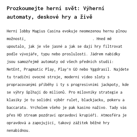
Prozkoumejte herní svět: Výherní
automaty, deskové hry a živě
Herní lobby Magius Casina evokuje neomezenou hernu plnou
možností,
https://magiusscasino.eu/cs-cz
. Hned mě
upoutalo, jak je vše jasné a jak se dají hry filtrovat
podle vývojáře, typu nebo proslulosti. Jádrem nabídky
jsou samozřejmě automaty od všech předních studií:
NetEnt, Pragmatic Play, Play’n GO nebo Yggdrasil. Najdete
tu tradiční ovocné stroje, moderní video sloty s
propracovanými příběhy i ty s progresivními jackpoty, kde
se výhry šplhají do milionů. Pro milovníky strategie a
klasiky je tu solidní výběr rulet, blackjacku, pokeru a
baccaratu. Vrcholem všeho je pak kasino naživo. Tady vás
přes HD stream pozdraví opravdoví krupiéři. Atmosféra je
opravdová a zapojující, takový zážitek běžné hry
nenabídnou.