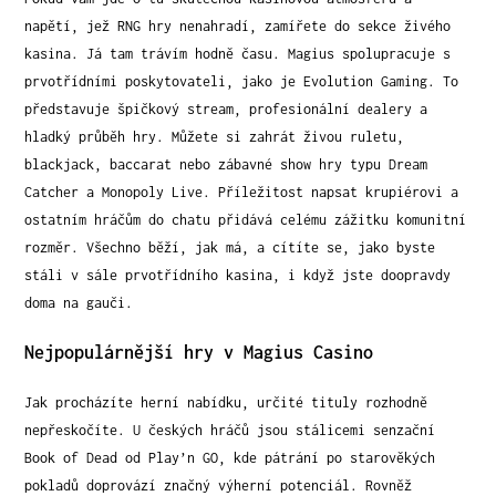
napětí, jež RNG hry nenahradí, zamířete do sekce živého
kasina. Já tam trávím hodně času. Magius spolupracuje s
prvotřídními poskytovateli, jako je Evolution Gaming. To
představuje špičkový stream, profesionální dealery a
hladký průběh hry. Můžete si zahrát živou ruletu,
blackjack, baccarat nebo zábavné show hry typu Dream
Catcher a Monopoly Live. Příležitost napsat krupiérovi a
ostatním hráčům do chatu přidává celému zážitku komunitní
rozměr. Všechno běží, jak má, a cítíte se, jako byste
stáli v sále prvotřídního kasina, i když jste doopravdy
doma na gauči.
Nejpopulárnější hry v Magius Casino
Jak procházíte herní nabídku, určité tituly rozhodně
nepřeskočíte. U českých hráčů jsou stálicemi senzační
Book of Dead od Play’n GO, kde pátrání po starověkých
pokladů doprovází značný výherní potenciál. Rovněž