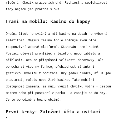
vleče i několik pracovních dnů. Rychlost a spolehlivost
tady nejsou jen prázdná slova.
Hraní na mobilu: Kasino do kapsy
Dnešní život je svižný a mít kasino na dosah je výborná
záležitost. Magius Casino tohle splňuje svou plně
responzivní webové platformě. Stahování není nutné.
Postačí otevřít prohlížeč v telefonu nebo tabletu a
přihlásit. Web se přizpůsobí velikosti obrazovky, ale
ponechá si všechny funkce, přehlednost stránky i
grafickou kvalitu z počítače. Hry jedou hladce, ať už jde
o automat, ruletu nebo živé kasino. Tato mobilní
dostupnost znamená, že můžu využít chvilku volna – cestou
metrem nebo při posezení v parku – a zapojit se do hry.
Je to pohodlné a bez problémů.
První kroky: Založení účtu a uvítací