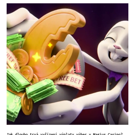
Jak dlouho trvá vyřízení výplaty výher v Magius Casino?