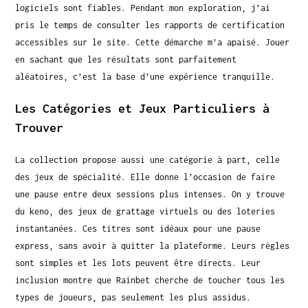
logiciels sont fiables. Pendant mon exploration, j’ai
pris le temps de consulter les rapports de certification
accessibles sur le site. Cette démarche m’a apaisé. Jouer
en sachant que les résultats sont parfaitement
aléatoires, c’est la base d’une expérience tranquille.
Les Catégories et Jeux Particuliers à
Trouver
La collection propose aussi une catégorie à part, celle
des jeux de spécialité. Elle donne l’occasion de faire
une pause entre deux sessions plus intenses. On y trouve
du keno, des jeux de grattage virtuels ou des loteries
instantanées. Ces titres sont idéaux pour une pause
express, sans avoir à quitter la plateforme. Leurs règles
sont simples et les lots peuvent être directs. Leur
inclusion montre que Rainbet cherche de toucher tous les
types de joueurs, pas seulement les plus assidus.