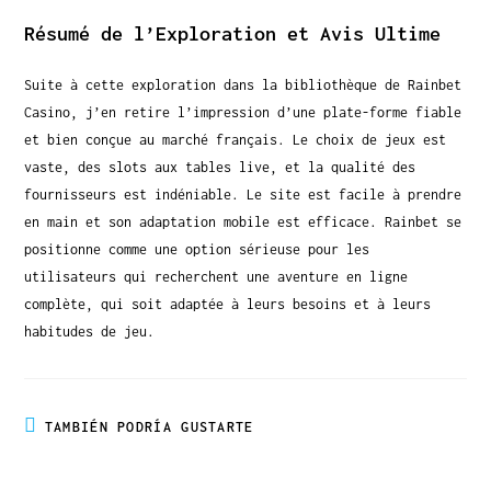
Résumé de l’Exploration et Avis Ultime
Suite à cette exploration dans la bibliothèque de Rainbet
Casino, j’en retire l’impression d’une plate-forme fiable
et bien conçue au marché français. Le choix de jeux est
vaste, des slots aux tables live, et la qualité des
fournisseurs est indéniable. Le site est facile à prendre
en main et son adaptation mobile est efficace. Rainbet se
positionne comme une option sérieuse pour les
utilisateurs qui recherchent une aventure en ligne
complète, qui soit adaptée à leurs besoins et à leurs
habitudes de jeu.
TAMBIÉN PODRÍA GUSTARTE
Jogue Live Games e Faça Apostas de Maneira