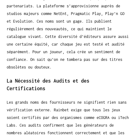
partenariats. La plateforme s’approvisionne auprès de
studios majeurs comme NetEnt, Pragmatic Play, Play’n GO
et Evolution. Ces noms sont un gage. Ils publient
régulièrement des nouveautés, ce qui maintient le
catalogue vivant. Cette diversité d’éditeurs assure aussi
une certaine équité, car chaque jeu est testé et audité
séparément. Pour un joueur, cela crée un sentiment de
confiance. On sait qu’on ne tombera pas sur des titres
obsolètes ou douteux.
La Nécessité des Audits et des
Certifications
Les grands noms des fournisseurs ne signifient rien sans
vérification externe. Rainbet exige que tous les jeux
soient certifiés par des organismes comme eCOGRA ou iTech
Labs. Ces audits confirment que les générateurs de
nombres aléatoires fonctionnent correctement et que les