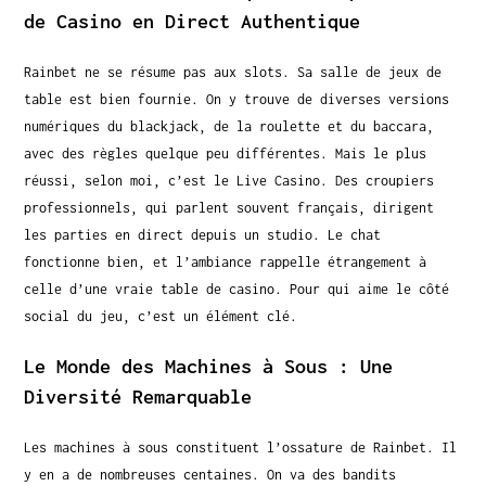
de Casino en Direct Authentique
Rainbet ne se résume pas aux slots. Sa salle de jeux de
table est bien fournie. On y trouve de diverses versions
numériques du blackjack, de la roulette et du baccara,
avec des règles quelque peu différentes. Mais le plus
réussi, selon moi, c’est le Live Casino. Des croupiers
professionnels, qui parlent souvent français, dirigent
les parties en direct depuis un studio. Le chat
fonctionne bien, et l’ambiance rappelle étrangement à
celle d’une vraie table de casino. Pour qui aime le côté
social du jeu, c’est un élément clé.
Le Monde des Machines à Sous : Une
Diversité Remarquable
Les machines à sous constituent l’ossature de Rainbet. Il
y en a de nombreuses centaines. On va des bandits