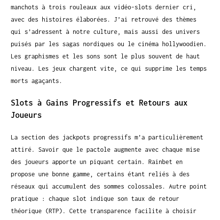
manchots à trois rouleaux aux vidéo-slots dernier cri,
avec des histoires élaborées. J’ai retrouvé des thèmes
qui s’adressent à notre culture, mais aussi des univers
puisés par les sagas nordiques ou le cinéma hollywoodien.
Les graphismes et les sons sont le plus souvent de haut
niveau. Les jeux chargent vite, ce qui supprime les temps
morts agaçants.
Slots à Gains Progressifs et Retours aux
Joueurs
La section des jackpots progressifs m’a particulièrement
attiré. Savoir que le pactole augmente avec chaque mise
des joueurs apporte un piquant certain. Rainbet en
propose une bonne gamme, certains étant reliés à des
réseaux qui accumulent des sommes colossales. Autre point
pratique : chaque slot indique son taux de retour
théorique (RTP). Cette transparence facilite à choisir