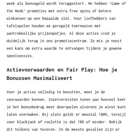
week als bonusgeld wordt teruggestort. We hebben ‘Game of
the Week’ promoties met extra free spins of betere
winkansen op een bepaalde slot. Voor liefhebbers van
tafelspelen houden we geregeld toernooien met
aantrekkelijke prijzenpotjes. Al deze acties vind je
duidelijk terug in ons promotiecentrum. Zo mis je nooit
een kans om extra waarde te ontvangen tijdens je gewone
speelsessies.
Actievoorwaarden en Fair Play: Hoe je
Bonussen Maximaliseert
Voor je acties volledig te benutten, moet je de
voorwaarden kennen. Inzetvereisten tonen aan hoeveel keer
je het bonusbedrag moet doorspelen alvorens je winst kunt
laten overmaken. Bij slots geldt er meestal 100%, terwijl
voor blackjack of roulette is dat 10% of minder. Bekijk
dit telkens van tevoren. In de meeste gevallen zijn er