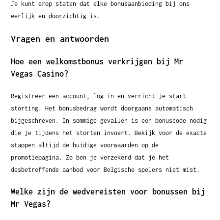
Je kunt erop staten dat elke bonusaanbieding bij ons
eerlijk en doorzichtig is.
Vragen en antwoorden
Hoe een welkomstbonus verkrijgen bij Mr
Vegas Casino?
Registreer een account, log in en verricht je start
storting. Het bonusbedrag wordt doorgaans automatisch
bijgeschreven. In sommige gevallen is een bonuscode nodig
die je tijdens het storten invoert. Bekijk voor de exacte
stappen altijd de huidige voorwaarden op de
promotiepagina. Zo ben je verzekerd dat je het
desbetreffende aanbod voor Belgische spelers niet mist.
Welke zijn de wedvereisten voor bonussen bij
Mr Vegas?