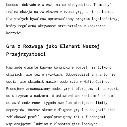
bonusu, dokładnie wiesz, na co się godzisz. To ma być
realna okazja na zwiększenie czasu gry, a nie pułapka.
Dla stałych bywalców opracowaliśmy program lojalnościowy,
który regularną aktywność przekształca w konkretne
korzyści.
Gra z Rozwagą jako Element Naszej
Przejrzystości
Naprawdę otwarte kasyno komunikuje wprost nie tylko o
okazjach, ale też o ryzykach. Odpowiedzialna gra to nie
opcja, ale składnik naszej podejścia w Mafia Casino.
Promujemy zrównoważony model gry i oferujemy ci narzędzia
do utrzymania nadzoru. W ustawieniach konta możesz sam
ustawić codzienne, tygodniowe lub miesięczne limity
depozytów. Możesz skrócić długość gry lub na jakiś czas
zablokować profil. Współpracujemy też z fundacjami
wspierającymi ludziom z kłopotem gier losowych.