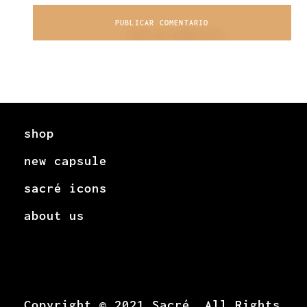
shop
new capsule
sacré icons
about us
Copyright © 2021 Sacré. All Rights