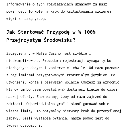
Informowanie o tych rozwiązaniach uznajemy za nasz
powinność. To kolejny krok do kształtowania szczerej
więzi z naszą grupą.
Jak Startować Przygodę w W 100%
Przejrzystym Środowisku?
Zaczęcie gry w Mafia Casino jest szybkie i
nieskomplikowane. Procedura rejestracji wymaga tylko
niezbędnych danych i zabierze ci chwilę. Od razu poznasz
z regulaminami przygotowanymi zrozumiałym językiem. Po
utworzeniu konta i pierwszej wpłacie (możesz ją wzmocnić
klarownym bonusem powitalnym) dostajesz klucze do całej
naszej oferty. Zapraszamy, żeby od razu zajrzeć do
zakładki „Odpowiedzialna gra” i skonfigurować sobie
własne limity. To optymalny pierwszy krok do przemyślanej
zabawy. Jeśli wystąpią pytania, nasze pomoc jest do
twojej dyspozycji.