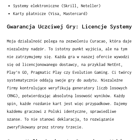
Systemy elektroniczne (Skrill, Neteller)
Karty płatnicze (Visa, Mastercard)
Gwarancja Uczciwej Gry: Licencje Systemy
Moja działalność polega na zezwoleniu Curacao, która daje
niezależny nadzór. To istotny punkt wyjścia, ale na tym
nie zatrzymujemy się. Każda gra w naszej ofercie wywodzi
się od licencjonowanego dostawcy, na przykład NetEnt,
Play’n GO, Pragmatic Play czy Evolution Gaming. Ci twórcy
systematycznie oddają swoje gry do audytu. Niezależne
firmy kontrolujące weryfikują generatory liczb losowych
(RNG), potwierdzając absolutną losowość wyników. Każdy
spin, każde rozdanie kart jest więc przypadkowe. Dajemy
każdemu graczowi z Polski identyczne, sprawiedliwe
szanse. To nie stanowi deklaracja, to rozwiązanie
zweryfikowany przez strony trzecie.