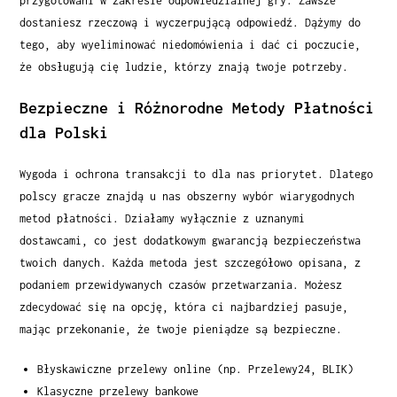
przygotowani w zakresie odpowiedzialnej gry. Zawsze
dostaniesz rzeczową i wyczerpującą odpowiedź. Dążymy do
tego, aby wyeliminować niedomówienia i dać ci poczucie,
że obsługują cię ludzie, którzy znają twoje potrzeby.
Bezpieczne i Różnorodne Metody Płatności
dla Polski
Wygoda i ochrona transakcji to dla nas priorytet. Dlatego
polscy gracze znajdą u nas obszerny wybór wiarygodnych
metod płatności. Działamy wyłącznie z uznanymi
dostawcami, co jest dodatkowym gwarancją bezpieczeństwa
twoich danych. Każda metoda jest szczegółowo opisana, z
podaniem przewidywanych czasów przetwarzania. Możesz
zdecydować się na opcję, która ci najbardziej pasuje,
mając przekonanie, że twoje pieniądze są bezpieczne.
Błyskawiczne przelewy online (np. Przelewy24, BLIK)
Klasyczne przelewy bankowe