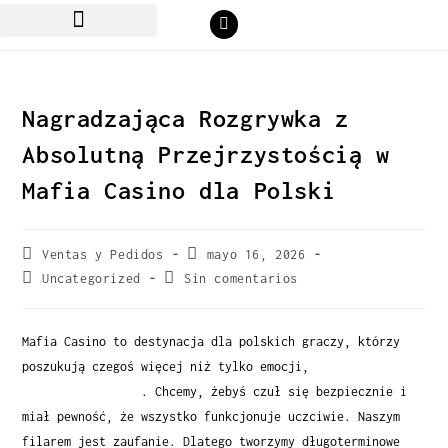
Nagradzająca Rozgrywka z
Absolutną Przejrzystością w
Mafia Casino dla Polski
Ventas y Pedidos
mayo 16, 2026
Uncategorized
Sin comentarios
Mafia Casino to destynacja dla polskich graczy, którzy
poszukują czegoś więcej niż tylko emocji,
https://mafias-
casino.com/pl-pl/
. Chcemy, żebyś czuł się bezpiecznie i
miał pewność, że wszystko funkcjonuje uczciwie. Naszym
filarem jest zaufanie. Dlatego tworzymy długoterminowe