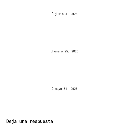
Presents Competitive Slots in Canada
julio 4, 2026
Pharaohs Premium Iii slot demo internetowego
bezpłatnie z brakiem rejestracji
enero 25, 2026
Gamblerina Casinoet Gir Fort til Norske
Spillere Hver Gang
mayo 31, 2026
Deja una respuesta