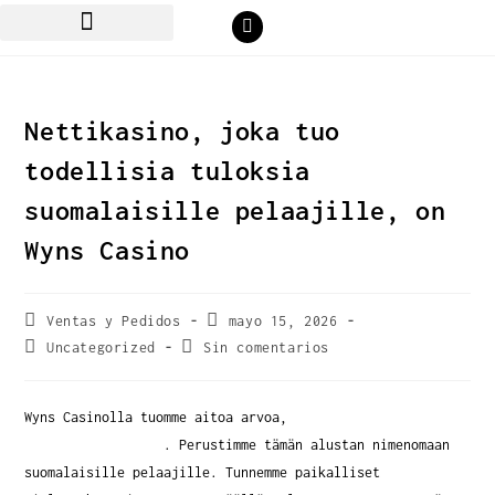
Nettikasino, joka tuo
todellisia tuloksia
suomalaisille pelaajille, on
Wyns Casino
Ventas y Pedidos
mayo 15, 2026
Uncategorized
Sin comentarios
Wyns Casinolla tuomme aitoa arvoa,
https://wyns-
casinoo.com/fi-fi/
. Perustimme tämän alustan nimenomaan
suomalaisille pelaajille. Tunnemme paikalliset