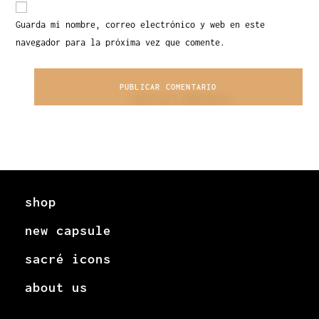
Guarda mi nombre, correo electrónico y web en este
navegador para la próxima vez que comente.
shop
new capsule
sacré icons
about us