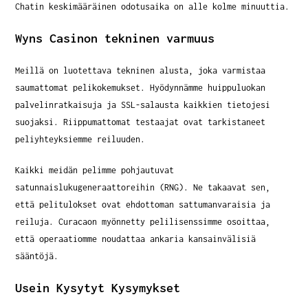
Chatin keskimääräinen odotusaika on alle kolme minuuttia.
Wyns Casinon tekninen varmuus
Meillä on luotettava tekninen alusta, joka varmistaa
saumattomat pelikokemukset. Hyödynnämme huippuluokan
palvelinratkaisuja ja SSL-salausta kaikkien tietojesi
suojaksi. Riippumattomat testaajat ovat tarkistaneet
peliyhteyksiemme reiluuden.
Kaikki meidän pelimme pohjautuvat
satunnaislukugeneraattoreihin (RNG). Ne takaavat sen,
että pelitulokset ovat ehdottoman sattumanvaraisia ja
reiluja. Curacaon myönnetty pelilisenssimme osoittaa,
että operaatiomme noudattaa ankaria kansainvälisiä
sääntöjä.
Usein Kysytyt Kysymykset