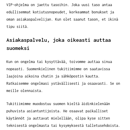
VIP-ohjelma on jaettu tasoihin. Joka uusi taso antaa
edullisemmat kotiutusnopeudet, korkeammat bonukset ja
oman asiakaspalvelijan. Kun olet saanut tason, et ikinä
tipu siitä.
Asiakaspalvelu, joka oikeasti auttaa
suomeksi
Kun on ongelma tai kysyttävää, toivomme auttaa sinua
nopeasti. Suomenkielinen tukitiimimme on saatavissa
laajoina aikoina chatin ja sähköpostin kautta.
Ratkaisemme ongelmasi ystävällisesti ja osaavasti. Se on
meille olennaista.
Tukitiimimme muodostuu suomen kieltä äidinkielenään
puhuvista asiantuntijoista. He osaavat paikalliset
käytännöt ja auttavat mielellään, olipa kyse sitten
teknisestä ongelmasta tai kysymyksestä talletusehdoista.