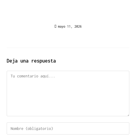
Fridayroll Casino – Approuvé par les Joueurs du
Monde Entier, y compris la France
mayo 11, 2026
Deja una respuesta