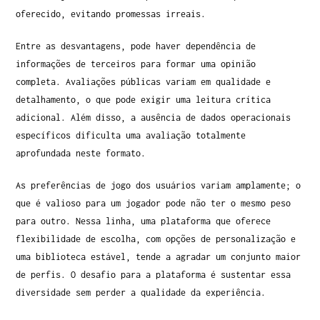
oferecido, evitando promessas irreais.
Entre as desvantagens, pode haver dependência de
informações de terceiros para formar uma opinião
completa. Avaliações públicas variam em qualidade e
detalhamento, o que pode exigir uma leitura crítica
adicional. Além disso, a ausência de dados operacionais
específicos dificulta uma avaliação totalmente
aprofundada neste formato.
As preferências de jogo dos usuários variam amplamente; o
que é valioso para um jogador pode não ter o mesmo peso
para outro. Nessa linha, uma plataforma que oferece
flexibilidade de escolha, com opções de personalização e
uma biblioteca estável, tende a agradar um conjunto maior
de perfis. O desafio para a plataforma é sustentar essa
diversidade sem perder a qualidade da experiência.