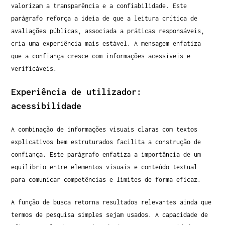
valorizam a transparência e a confiabilidade. Este
parágrafo reforça a ideia de que a leitura crítica de
avaliações públicas, associada a práticas responsáveis,
cria uma experiência mais estável. A mensagem enfatiza
que a confiança cresce com informações acessíveis e
verificáveis.
Experiência de utilizador:
acessibilidade
A combinação de informações visuais claras com textos
explicativos bem estruturados facilita a construção de
confiança. Este parágrafo enfatiza a importância de um
equilíbrio entre elementos visuais e conteúdo textual
para comunicar competências e limites de forma eficaz.
A função de busca retorna resultados relevantes ainda que
termos de pesquisa simples sejam usados. A capacidade de