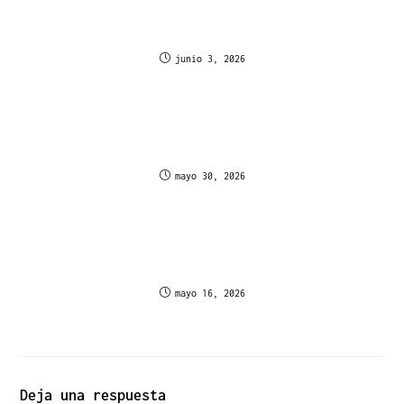
Alawin Casino Kazino uživo Sigurno igranje s
pravim djeliteljima u Hrvatskoj
junio 3, 2026
Δοκιμάσαμε το Slotsdj Casino Κατά τη Διάρκεια
Περιόδου Συντήρησης Τι Έγινε στην Ελλάδα
mayo 30, 2026
Fáilte Speisialta ó Mafia Casino do
Chomhpháirtithe na hÉireann
mayo 16, 2026
Deja una respuesta