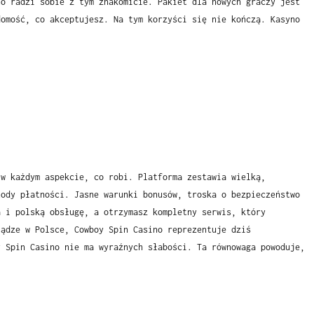
no radzi sobie z tym znakomicie. Pakiet dla nowych graczy jest
domość, co akceptujesz. Na tym korzyści się nie kończą. Kasyno
 w każdym aspekcie, co robi. Platforma zestawia wielką,
tody płatności. Jasne warunki bonusów, troska o bezpieczeństwo
ą i polską obsługę, a otrzymasz kompletny serwis, który
iądze w Polsce, Cowboy Spin Casino reprezentuje dziś
y Spin Casino nie ma wyraźnych słabości. Ta równowaga powoduje,