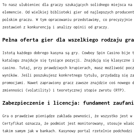
entrada:
To nasz ulubieniec dla graczy szukających solidnego miejsca na
elemencie. Od wielkiej biblioteki gier od najlepszych producen
polskim graczu. W tym opracowaniu przedstawimy, co precyzyjnie
zestawień z konkurencją i analizy opinii od graczy.
Pełna oferta gier dla wszelkiego rodzaju gra
Istotą każdego dobrego kasyna są gry. Cowboy Spin Casino bije 
katalogu znajduje się tysiące pozycji. Znajdują się klasyczne 
casino. Tutaj, przy prawdziwych krupierach, masz możliwość poc
wyników. Jeśli poszukujesz konkretnego tytułu, przydadzą się z
promocjami. Nawet zaprawiony gracz zawsze znajdzie coś nowego 
zmienności (volatility) i teoretycznej stopie zwrotu (RTP).
Zabezpieczenie i licencja: fundament zaufani
Gra o prawdziwe pieniądze zakłada pewności, że wszystko jest w
Certyfikat oznacza, że podmiot jest monitorowany, stosuje właś
takim samym jak w bankach. Kasynowy portal rzetelnie podchodzi