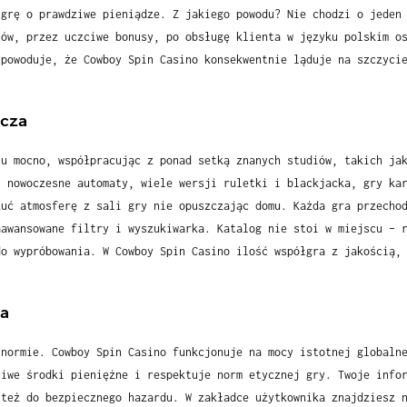
 grę o prawdziwe pieniądze. Z jakiego powodu? Nie chodzi o jeden
tów, przez uczciwe bonusy, po obsługę klienta w języku polskim o
 powoduje, że Cowboy Spin Casino konsekwentnie ląduje na szczyci
cza
tu mocno, współpracując z ponad setką znanych studiów, takich ja
i nowoczesne automaty, wiele wersji ruletki i blackjacka, gry ka
zuć atmosferę z sali gry nie opuszczając domu. Każda gra przecho
aawansowane filtry i wyszukiwarka. Katalog nie stoi w miejscu – 
do wypróbowania. W Cowboy Spin Casino ilość współgra z jakością,
a
 normie. Cowboy Spin Casino funkcjonuje na mocy istotnej globaln
ciwe środki pieniężne i respektuje norm etycznej gry. Twoje info
 też do bezpiecznego hazardu. W zakładce użytkownika znajdziesz 