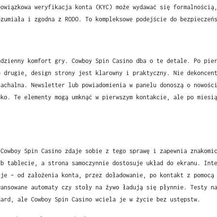
bowiązkowa weryfikacja konta (KYC) może wydawać się formalnością
ozumiała i zgodna z RODO. To kompleksowe podejście do bezpieczeń
odzienny komfort gry. Cowboy Spin Casino dba o te detale. Po pie
o drugie, design strony jest klarowny i praktyczny. Nie dekoncen
nachalna. Newsletter lub powiadomienia w panelu donoszą o nowośc
bko. Te elementy mogą umknąć w pierwszym kontakcie, ale po miesi
 Cowboy Spin Casino zdaje sobie z tego sprawę i zapewnia znakomi
ub tablecie, a strona samoczynnie dostosuje układ do ekranu. Int
cje – od założenia konta, przez doładowanie, po kontakt z pomocą
wansowane automaty czy stoły na żywo ładują się płynnie. Testy n
dard, ale Cowboy Spin Casino wciela je w życie bez ustępstw.