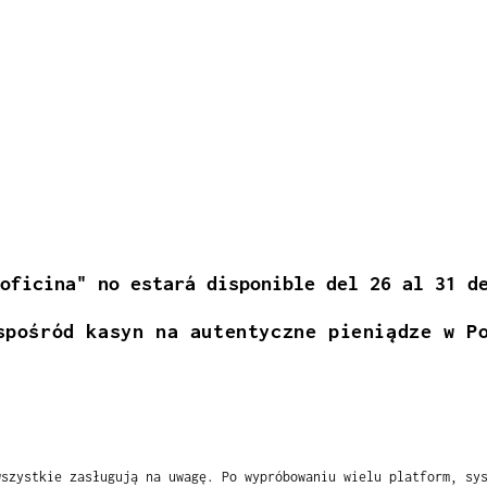
oficina" no estará disponible del 26 al 31 d
spośród kasyn na autentyczne pieniądze w P
wszystkie zasługują na uwagę. Po wypróbowaniu wielu platform, sy