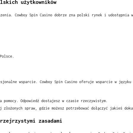
lskich użytkowników
czenia. Cowboy Spin Casino dobrze zna polski rynek i udostępnia 
Polsce.
esjonalne wsparcie. Cowboy Spin Casino oferuje wsparcie w języku
a pomocy. Odpowiedź dostajesz w czasie rzeczywistym.
j złożonych spraw, gdzie możesz potrzebować dołączyć jakieś doku
rzejrzystymi zasadami