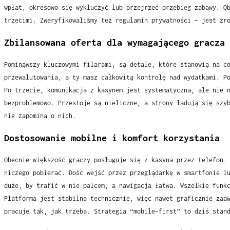
wpłat, okresowo się wykluczyć lub przejrzeć przebieg zabawy. O
trzecimi. Zweryfikowaliśmy też regulamin prywatności – jest zr
Zbilansowana oferta dla wymagającego gracza
Pominąwszy kluczowymi filarami, są detale, które stanowią na c
przewalutowania, a ty masz całkowitą kontrolę nad wydatkami. P
Po trzecie, komunikacja z kasynem jest systematyczna, ale nie 
bezproblemowo. Przestoje są nieliczne, a strony ładują się szy
nie zapomina o nich.
Dostosowanie mobilne i komfort korzystania
Obecnie większość graczy posługuje się z kasyna przez telefon.
niczego pobierać. Dość wejść przez przeglądarkę w smartfonie l
duże, by trafić w nie palcem, a nawigacja łatwa. Wszelkie funk
Platforma jest stabilna technicznie, więc nawet graficznie zaa
pracuje tak, jak trzeba. Strategia “mobile-first” to dziś stan