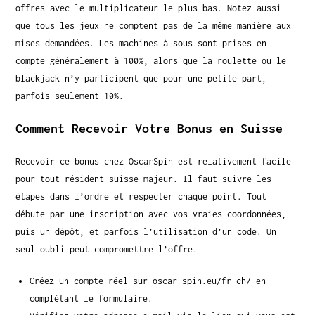
offres avec le multiplicateur le plus bas. Notez aussi
que tous les jeux ne comptent pas de la même manière aux
mises demandées. Les machines à sous sont prises en
compte généralement à 100%, alors que la roulette ou le
blackjack n’y participent que pour une petite part,
parfois seulement 10%.
Comment Recevoir Votre Bonus en Suisse
Recevoir ce bonus chez OscarSpin est relativement facile
pour tout résident suisse majeur. Il faut suivre les
étapes dans l’ordre et respecter chaque point. Tout
débute par une inscription avec vos vraies coordonnées,
puis un dépôt, et parfois l’utilisation d’un code. Un
seul oubli peut compromettre l’offre.
Créez un compte réel sur oscar-spin.eu/fr-ch/ en
complétant le formulaire.