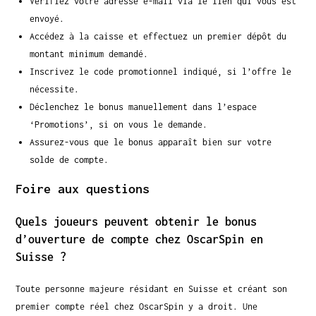
Vérifiez votre adresse e-mail via le lien qui vous est
envoyé.
Accédez à la caisse et effectuez un premier dépôt du
montant minimum demandé.
Inscrivez le code promotionnel indiqué, si l’offre le
nécessite.
Déclenchez le bonus manuellement dans l’espace
‘Promotions’, si on vous le demande.
Assurez-vous que le bonus apparaît bien sur votre
solde de compte.
Foire aux questions
Quels joueurs peuvent obtenir le bonus
d’ouverture de compte chez OscarSpin en
Suisse ?
Toute personne majeure résidant en Suisse et créant son
premier compte réel chez OscarSpin y a droit. Une