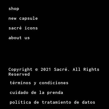
shop
new capsule
sacré icons
about us
Copyright © 2021 Sacré. All Rights
Reserved
términos y condiciones
cuidado de la prenda
política de tratamiento de datos