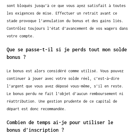
sont bloqués jusqu’à ce que vous ayez satisfait à toutes
les exigences de mise. Effectuer un retrait avant ce
stade provoque l’annulation du bonus et des gains liés.
Contrôlez toujours l’état d’avancement de vos wagers dans
votre compte.
Que se passe-t-il si je perds tout mon solde
bonus ?
Le bonus est alors considéré comme utilisé. Vous pouvez
continuer à jouer avec votre solde réel, c’est-à-dire
l’argent que vous avez déposé vous-même, s’il en reste.
Le bonus perdu ne fait l’objet d’aucun remboursement ni
réattribution. Une gestion prudente de ce capital de
départ est donc recommandée.
Combien de temps ai-je pour utiliser le
bonus d’inscription ?