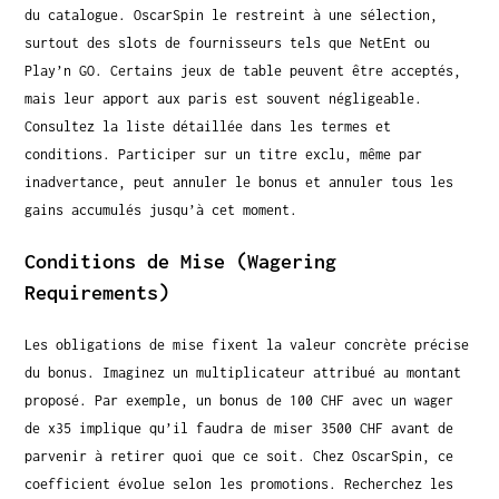
du catalogue. OscarSpin le restreint à une sélection,
surtout des slots de fournisseurs tels que NetEnt ou
Play’n GO. Certains jeux de table peuvent être acceptés,
mais leur apport aux paris est souvent négligeable.
Consultez la liste détaillée dans les termes et
conditions. Participer sur un titre exclu, même par
inadvertance, peut annuler le bonus et annuler tous les
gains accumulés jusqu’à cet moment.
Conditions de Mise (Wagering
Requirements)
Les obligations de mise fixent la valeur concrète précise
du bonus. Imaginez un multiplicateur attribué au montant
proposé. Par exemple, un bonus de 100 CHF avec un wager
de x35 implique qu’il faudra de miser 3500 CHF avant de
parvenir à retirer quoi que ce soit. Chez OscarSpin, ce
coefficient évolue selon les promotions. Recherchez les