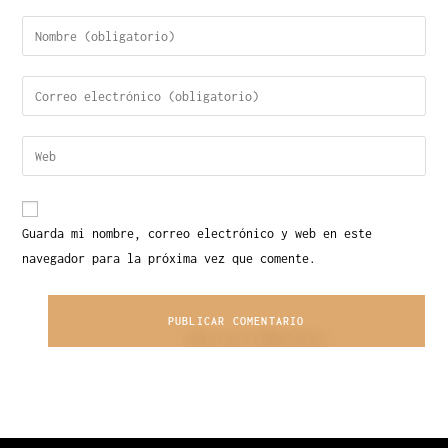
Guarda mi nombre, correo electrónico y web en este
navegador para la próxima vez que comente.