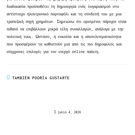
διαδικασία προϋποθέτει τη δημιουργία ενός λογαριασμού στο
αντίστοιχο ηλεκτρονικό πορτοφόλι και τη σύνδεσή του με μια
τραπεζική πηγή χρημάτων. Σημειώνω ότι ορισμένοι πάροχοι είναι
πιθανό να επιβάλλουν μικρά τέλη συναλλαγών, ανάλογα με την
πολιτική τους. Ωστόσο, η ευκολία και η αποτελεσματικότητα
που προσφέρουν τα καθιστούν μια από τις πιο δημοφιλείς και
σύγχρονες επιλογές για τον ενεργό online παίκτη.
TAMBIÉN PODRÍA GUSTARTE
Perché la storia delle operazioni del casinò
Sankra supporta le abilità di gestione dei
partecipanti in Italia
junio 4, 2026
Shuffle Casino -palvelun datan käyttöä valvoo