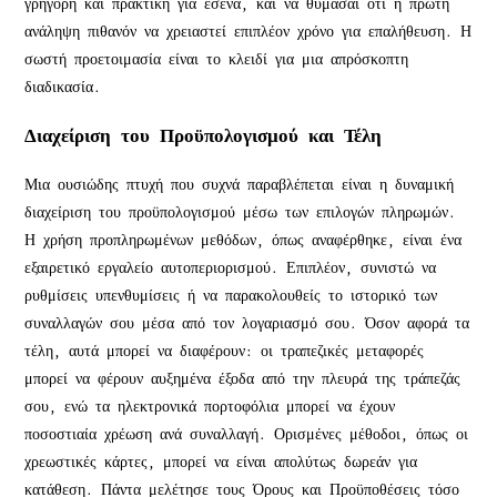
γρήγορη και πρακτική για εσένα, και να θυμάσαι ότι η πρώτη
ανάληψη πιθανόν να χρειαστεί επιπλέον χρόνο για επαλήθευση. Η
σωστή προετοιμασία είναι το κλειδί για μια απρόσκοπτη
διαδικασία.
Διαχείριση του Προϋπολογισμού και Τέλη
Μια ουσιώδης πτυχή που συχνά παραβλέπεται είναι η δυναμική
διαχείριση του προϋπολογισμού μέσω των επιλογών πληρωμών.
Η χρήση προπληρωμένων μεθόδων, όπως αναφέρθηκε, είναι ένα
εξαιρετικό εργαλείο αυτοπεριορισμού. Επιπλέον, συνιστώ να
ρυθμίσεις υπενθυμίσεις ή να παρακολουθείς το ιστορικό των
συναλλαγών σου μέσα από τον λογαριασμό σου. Όσον αφορά τα
τέλη, αυτά μπορεί να διαφέρουν: οι τραπεζικές μεταφορές
μπορεί να φέρουν αυξημένα έξοδα από την πλευρά της τράπεζάς
σου, ενώ τα ηλεκτρονικά πορτοφόλια μπορεί να έχουν
ποσοστιαία χρέωση ανά συναλλαγή. Ορισμένες μέθοδοι, όπως οι
χρεωστικές κάρτες, μπορεί να είναι απολύτως δωρεάν για
κατάθεση. Πάντα μελέτησε τους Όρους και Προϋποθέσεις τόσο