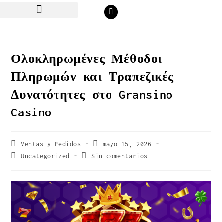
Ολοκληρωμένες Μέθοδοι
Πληρωμών και Τραπεζικές
Δυνατότητες στο Gransino
Casino
Ventas y Pedidos
mayo 15, 2026
Uncategorized
Sin comentarios