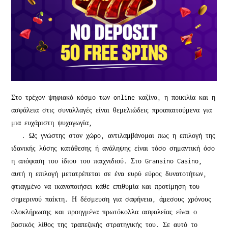
Στο τρέχον ψηφιακό κόσμο των online καζίνο, η ποικιλία και η
ασφάλεια στις συναλλαγές είναι θεμελιώδεις προαπαιτούμενα για
μια ευχάριστη ψυχαγωγία,
https://gransinocasino.eu.com/el-
gr/
. Ως γνώστης στον χώρο, αντιλαμβάνομαι πως η επιλογή της
ιδανικής λύσης κατάθεσης ή ανάληψης είναι τόσο σημαντική όσο
η απόφαση του ίδιου του παιχνιδιού. Στο Gransino Casino,
αυτή η επιλογή μετατρέπεται σε ένα ευρύ εύρος δυνατοτήτων,
φτιαγμένο να ικανοποιήσει κάθε επιθυμία και προτίμηση του
σημερινού παίκτη. Η δέσμευση για σαφήνεια, άμεσους χρόνους
ολοκλήρωσης και προηγμένα πρωτόκολλα ασφαλείας είναι ο
βασικός λίθος της τραπεζικής στρατηγικής του. Σε αυτό το