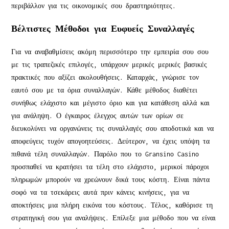
περιβάλλον για τις οικονομικές σου δραστηριότητες.
Βέλτιστες Μέθοδοι για Ευφυείς Συναλλαγές
Για να αναβαθμίσεις ακόμη περισσότερο την εμπειρία σου σου
με τις τραπεζικές επιλογές, υπάρχουν μερικές μερικές βασικές
πρακτικές που αξίζει ακολουθήσεις. Καταρχάς, γνώρισε τον
εαυτό σου με τα όρια συναλλαγών. Κάθε μέθοδος διαθέτει
συνήθως ελάχιστο και μέγιστο όριο και για κατάθεση αλλά και
για ανάληψη. Ο έγκαιρος έλεγχος αυτών των ορίων σε
διευκολύνει να οργανώνεις τις συναλλαγές σου αποδοτικά και να
αποφεύγεις τυχόν απογοητεύσεις. Δεύτερον, να έχεις υπόψη τα
πιθανά τέλη συναλλαγών. Παρόλο που το Gransino Casino
προσπαθεί να κρατήσει τα τέλη στο ελάχιστο, μερικοί πάροχοι
πληρωμών μπορούν να χρεώνουν δικά τους κόστη. Είναι πάντα
σοφό να τα τσεκάρεις αυτά πριν κάνεις κινήσεις, για να
αποκτήσεις μια πλήρη εικόνα του κόστους. Τέλος, καθόρισε τη
στρατηγική σου για αναλήψεις. Επίλεξε μια μέθοδο που να είναι