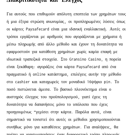
Για αυτούς που επιθυμούν απόλυτη εποπτεία των χρημάτων τους
ή μια έξτρα στρώση ανωνυμίας, οι προπληρωμένες λύσεις όπως
οι κάρτες Paysafecard είναι μια ιδανική εναλλακτική. Αυτές οι
τρόποι εργάζονται με αριθμούς που αγοράζονται με χρήματα ή
μέσω πληρωμής από άλλο μέθοδο και έχουν τη δυνατότητα να
εφαρμοστούν για κατάθεση χρημάτων χωρίς καμία επαφή με
ιδιωτικά τραπεζικά στοιχεία. Στο Gransino Casino, η πορεία
είναι ξεκάθαρη: αγοράζεις ένα κάρτα Paysafecard από ένα
πραγματικό ή online κατάστημα, επιλέγεις αυτήν την μέθοδο
στο cashier και καταχωρείς τον μοναδικό 16ψήφιο pin. Το
ποσό πιστώνεται άμεσα. Το βασικό πλεονέκτημα είναι ο
αυστηρός έλεγχος του προϋπολογισμού, γιατί έχεις τη
δυνατότητα να δαπανήσεις μόνο το υπόλοιπο που έχεις
προηγουμένως “γεμίσει στην κάρτα. Παρόλα αυτά, είναι
σημαντικό να τονιστεί ότι αυτές οι μέθοδοι χρησιμοποιούνται
συνήθως μόνο για καταθέσεις χρημάτων. Για αναλήψεις, θα
πρέπει να χρησιμοποιήσεις έναν διαφορετικό τρόπο πληρωμής,