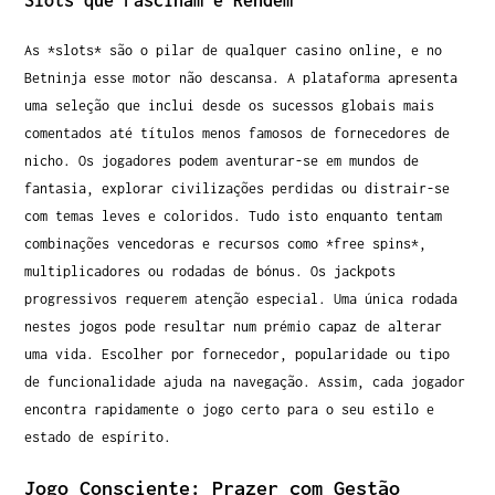
Slots que Fascinam e Rendem
As *slots* são o pilar de qualquer casino online, e no
Betninja esse motor não descansa. A plataforma apresenta
uma seleção que inclui desde os sucessos globais mais
comentados até títulos menos famosos de fornecedores de
nicho. Os jogadores podem aventurar-se em mundos de
fantasia, explorar civilizações perdidas ou distrair-se
com temas leves e coloridos. Tudo isto enquanto tentam
combinações vencedoras e recursos como *free spins*,
multiplicadores ou rodadas de bónus. Os jackpots
progressivos requerem atenção especial. Uma única rodada
nestes jogos pode resultar num prémio capaz de alterar
uma vida. Escolher por fornecedor, popularidade ou tipo
de funcionalidade ajuda na navegação. Assim, cada jogador
encontra rapidamente o jogo certo para o seu estilo e
estado de espírito.
Jogo Consciente: Prazer com Gestão