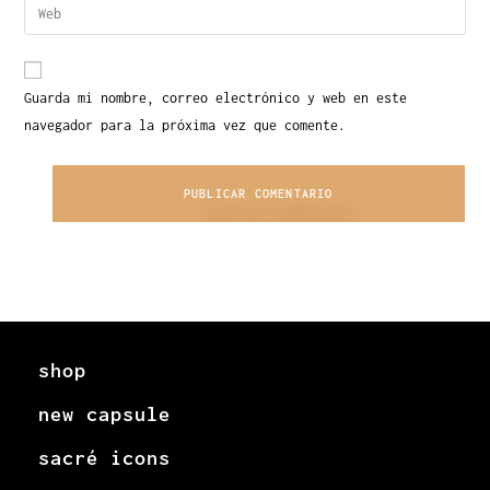
Guarda mi nombre, correo electrónico y web en este
navegador para la próxima vez que comente.
shop
new capsule
sacré icons