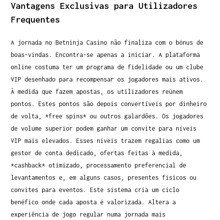
Vantagens Exclusivas para Utilizadores
Frequentes
A jornada no Betninja Casino não finaliza com o bónus de
boas-vindas. Encontra-se apenas a iniciar. A plataforma
online costuma ter um programa de fidelidade ou um clube
VIP desenhado para recompensar os jogadores mais ativos.
À medida que fazem apostas, os utilizadores reúnem
pontos. Estes pontos são depois convertíveis por dinheiro
de volta, *free spins* ou outros galardões. Os jogadores
de volume superior podem ganhar um convite para níveis
VIP mais elevados. Esses níveis trazem regalias como um
gestor de conta dedicado, ofertas feitas à medida,
*cashback* otimizado, processamento preferencial de
levantamentos e, em alguns casos, presentes físicos ou
convites para eventos. Este sistema cria um ciclo
benéfico onde cada aposta é valorizada. Altera a
experiência de jogo regular numa jornada mais