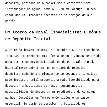
depósito, períodos de autoexclusão e contactos para
instituições de ajuda, como o SICAD em Portugal. O bem-
estar dos utilizadores encontra-se no coração da sua
gestão.
Um Acordo de Nível Especialista: O Bónus
de Depósito Inicial
A primeira imagem importa, e o Betninja Casino reconhece
isso. Assim, preparou uma oferta de boas-vindas destinada
para atrair os novos utilizadores de Portugal. O pack
habitualmente cobrir uma percentagem do primeiro
depósito, podendo a prolongar-se ao segundo e terceiro.
Este impulso inicial proporciona mais flexibilidade para
descobrir a biblioteca de jogos, aumentando as
possibilidades de descobrir um predileto e de conseguir
ganhos. Consultar os Termos e Condições é um passo
essencial. Só assim se percebem na totalidade os