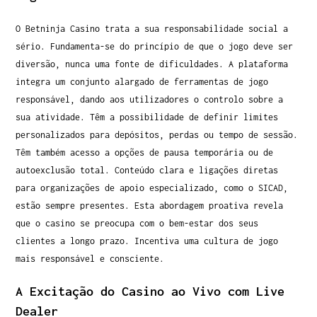
O Betninja Casino trata a sua responsabilidade social a
sério. Fundamenta-se do princípio de que o jogo deve ser
diversão, nunca uma fonte de dificuldades. A plataforma
integra um conjunto alargado de ferramentas de jogo
responsável, dando aos utilizadores o controlo sobre a
sua atividade. Têm a possibilidade de definir limites
personalizados para depósitos, perdas ou tempo de sessão.
Têm também acesso a opções de pausa temporária ou de
autoexclusão total. Conteúdo clara e ligações diretas
para organizações de apoio especializado, como o SICAD,
estão sempre presentes. Esta abordagem proativa revela
que o casino se preocupa com o bem-estar dos seus
clientes a longo prazo. Incentiva uma cultura de jogo
mais responsável e consciente.
A Excitação do Casino ao Vivo com Live
Dealer