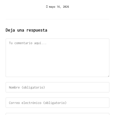
mayo 16, 2026
Deja una respuesta