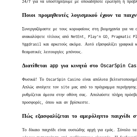
24/7 για να υποστηρίξουμε με οποιαδήποτε ερώτηση ή πρόβ
Ποιοι προμηθευτές λογισμικού έχουν τα παιχν
Συνεργαζόμαστε με τους κορυφαίους στη βιομηχανία για να 
ανακαλύψετε τίτλους από NetEnt, Play’n GO, Pragmatic Pl
Yggdrasil και αρκετούς ακόμα. Αυτό εξασφαλίζει γραφικά κ
θεαματικές λειτουργίες μπόνους.
Διατίθεται app για κινητά στο OscarSpin Cas
Φυσικά! Το OscarSpin Casino είναι απόλυτα βελτιστοποιημέ
Απλώς ανοίγετε τον site μας από το πρόγραμμα περιήγηση
ρυθμίζεται άμεσα στην οθόνη σας. Απολαύστε πλήρη πρόσβασ
προσφορές, όπου και αν βρίσκεστε.
Πώς εξασφαλίζεται το αμερόληπτο παιχνίδι 
Το δίκαιο παιχνίδι είναι ουσιώδης αρχή για εμάς. Σύνολο τα