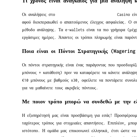
Τι χρόνος είναι αναγκαίος για μια ανάληψη 
Οι αναλήψεις στο
Oscarspin Casino Bonus Code
Casino είν
αφού διεκπεραιωθεί ο απαιτούμενος έλεγχος ασφαλείας. Ο σ
μέθοδο ανάληψης. Τα e-wallets είναι τα πιο γρήγορα (μέχρ
εργάσιμες ημέρες. Άπαντες οι τρόποι πληρωμής είναι παρόντ
Ποια είναι οι Πόντοι Στρατηγικής (Wagering
Οι πόντοι στρατηγικής είναι ένας παράγοντας που προσδιορί
μπόνους + κατάθεση) πριν να καταφέρετε να κάνετε ανάληψ
€10 μπόνους με βαθμούς x30, οφείλετε να ποντάρετε συνολ
για να μαθαίνετε τους ακριβείς πόντους.
Με ποιον τρόπο μπορώ να συνδεθώ με την ε
Η εξυπηρέτησή μας είναι προσβάσιμη για εσάς! Προσφέρουμε
ταχύτερος τρόπος για στιγμιαίες απαντήσεις. Επιπλέον, μπο
ιστότοπο. Η ομάδα μας επικοινωνεί ελληνικά, έτσι ώστε να