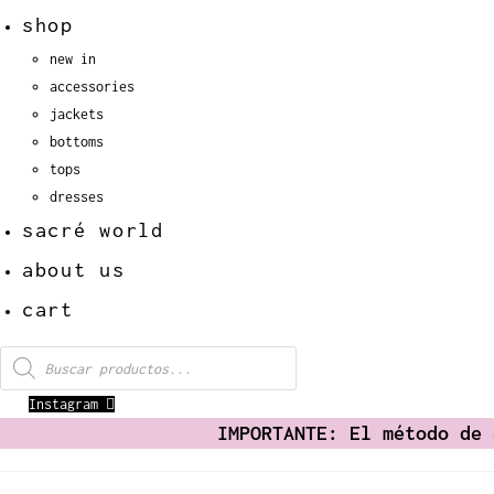
shop
new in
accessories
jackets
bottoms
tops
dresses
sacré world
about us
cart
Búsqueda
de
productos
Instagram
IMPORTANTE: El método de 