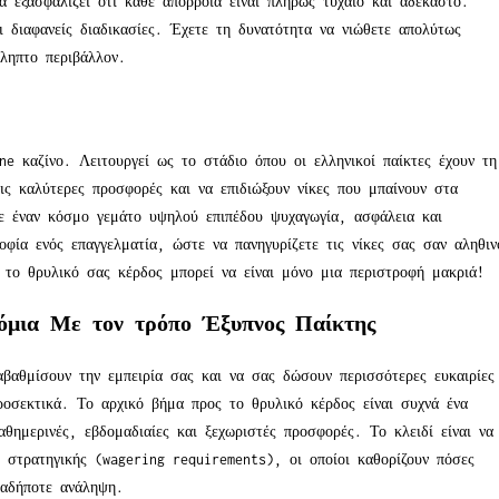
α εξασφαλίζει ότι κάθε απόρροια είναι πλήρως τυχαίο και αδέκαστο.
 διαφανείς διαδικασίες. Έχετε τη δυνατότητα να νιώθετε απολύτως
όληπτο περιβάλλον.
e καζίνο. Λειτουργεί ως το στάδιο όπου οι ελληνικοί παίκτες έχουν τη
ις καλύτερες προσφορές και να επιδιώξουν νίκες που μπαίνουν στα
τε έναν κόσμο γεμάτο υψηλού επιπέδου ψυχαγωγία, ασφάλεια και
ία ενός επαγγελματία, ώστε να πανηγυρίζετε τις νίκες σας σαν αληθιν
 το θρυλικό σας κέρδος μπορεί να είναι μόνο μια περιστροφή μακριά!
όμια Με τον τρόπο Έξυπνος Παίκτης
βαθμίσουν την εμπειρία σας και να σας δώσουν περισσότερες ευκαιρίες
ροσεκτικά. Το αρχικό βήμα προς το θρυλικό κέρδος είναι συχνά ένα
θημερινές, εβδομαδιαίες και ξεχωριστές προσφορές. Το κλειδί είναι να
 στρατηγικής (wagering requirements), οι οποίοι καθορίζουν πόσες
ιαδήποτε ανάληψη.