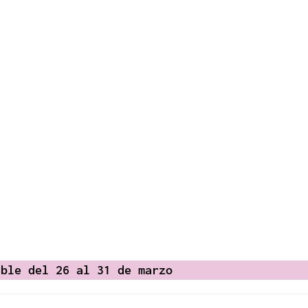
ible del 26 al 31 de marzo