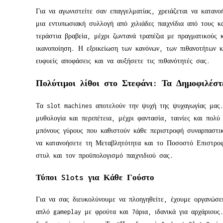
Για να αγωνιστείτε σαν επαγγελματίας, χρειάζεται να καταν
μια εντυπωσιακή συλλογή από χιλιάδες παιχνίδια από τους 
τεράστια βραβεία, μέχρι ζωντανά τραπέζια με πραγματικούς 
ικανοποίηση. Η εξοικείωση των κανόνων, των πιθανοτήτων κα
ευφυείς αποφάσεις και να αυξήσετε τις πιθανότητές σας.
Πολύτιμοι λίθοι στο Στεφάνι: Τα Δημοφιλέστ
Τα slot machines αποτελούν την ψυχή της ψυχαγωγίας μας.
μυθολογία και περιπέτεια, μέχρι φαντασία, ταινίες και πολύ
μπόνους γύρους που καθιστούν κάθε περιστροφή συναρπαστικ
να κατανοήσετε τη Μεταβλητότητα και το Ποσοστό Επιστροφ
στυλ και τον προϋπολογισμό παιχνιδιού σας.
Τύποι Slots για Κάθε Γούστο
Για να σας διευκολύνουμε να πλοηγηθείτε, έχουμε οργανώσε
απλό gameplay με φρούτα και 7άρια, ιδανικά για αρχάριους.