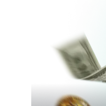
entrada: