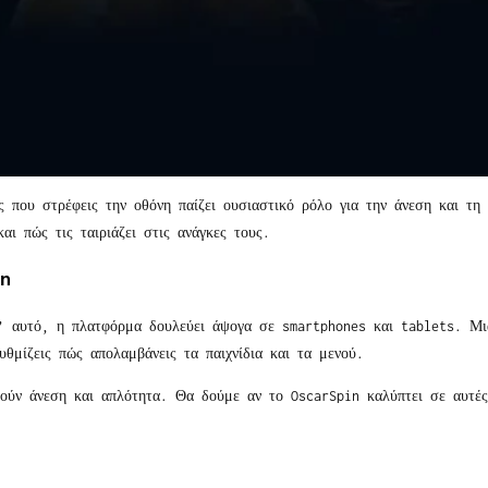
 που στρέφεις την οθόνη παίζει ουσιαστικό ρόλο για την άνεση και τη 
ι πώς τις ταιριάζει στις ανάγκες τους.
n
’ αυτό, η πλατφόρμα δουλεύει άψογα σε smartphones και tablets. Μια 
θμίζεις πώς απολαμβάνεις τα παιχνίδια και τα μενού.
τούν άνεση και απλότητα. Θα δούμε αν το OscarSpin καλύπτει σε αυτές