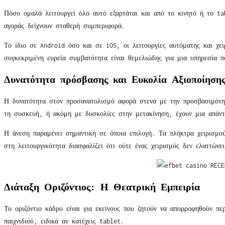
Πόσο ομαλά λειτουργεί όλο αυτό εξαρτάται και από το κινητό ή το t
αγοράς δείχνουν σταθερή συμπεριφορά.
Το ίδιο σε Android όσο και σε iOS, οι λειτουργίες αυτόματης και χε
συγκεκριμένη ευρεία συμβατότητα είναι θεμελιώδης για μια υπηρεσία π
Δυνατότητα πρόσβασης και Ευκολία Αξιοποίηση
Η δυνατότητα στον προσανατολισμό αφορά στενά με την προσβασιμότητ
τη συσκευή, ή ακόμη με δυσκολίες στην μετακίνηση, έχουν μια απάντ
Η άνεση παραμένει σημαντική σε όποια επιλογή. Τα πλήκτρα χειρισμού,
στη λειτουργικότητα διασφαλίζει ότι ούτε ένας χειρισμός δεν ελαττώνει
Διάταξη Οριζόντιος: Η Θεατρική Εμπειρία
Το οριζόντιο κάδρο είναι για εκείνους που ζητούν να απορροφηθούν π
παιχνιδιού, ειδικά αν κατέχεις tablet.