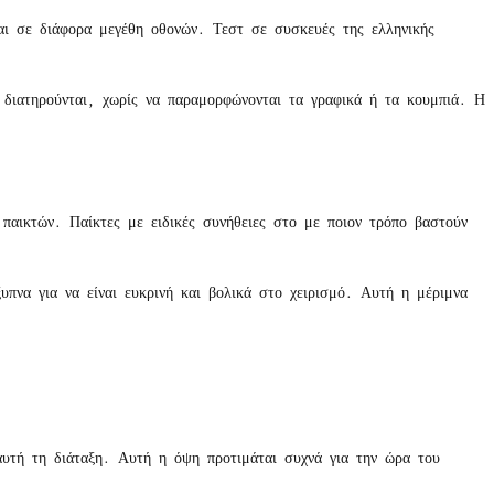
αι σε διάφορα μεγέθη οθονών. Τεστ σε συσκευές της ελληνικής
ς διατηρούνται, χωρίς να παραμορφώνονται τα γραφικά ή τα κουμπιά. Η
παικτών. Παίκτες με ειδικές συνήθειες στο με ποιον τρόπο βαστούν
υπνα για να είναι ευκρινή και βολικά στο χειρισμό. Αυτή η μέριμνα
 αυτή τη διάταξη. Αυτή η όψη προτιμάται συχνά για την ώρα του