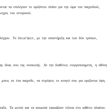
νεται να επιλέγουν το οριζόντιο πλάνο για την ώρα του παιχνιδιού,
λεγχος του ιστορικού.
 ελέγχου. Το OscarSpin, με την υποστήριξη και των δύο τρόπων,
ς ίδιας σου της συσκευής. Αν την διαθέτεις ενεργοποιημένη, η οθόνη
μπεις σε ένα παιχνίδι, να στρέψεις το κινητό σου για οριζόντια όψη.
αξη. Τα μενού και τα κουμπιά ταιριάζουν τέλεια στο κάθετο πλαίσιο,