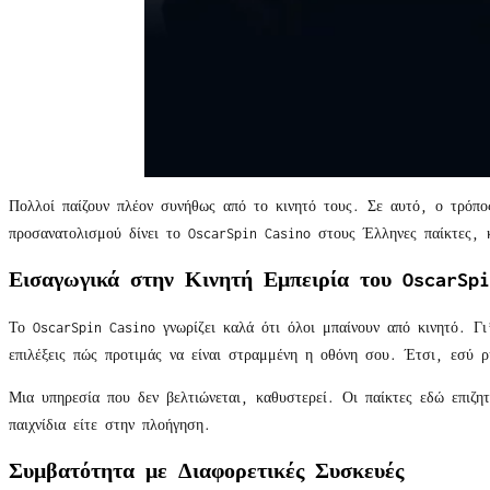
Πολλοί παίζουν πλέον συνήθως από το κινητό τους. Σε αυτό, ο τρόπος
προσανατολισμού δίνει το OscarSpin Casino στους Έλληνες παίκτες, κα
Εισαγωγικά στην Κινητή Εμπειρία του OscarSpi
Το OscarSpin Casino γνωρίζει καλά ότι όλοι μπαίνουν από κινητό. Γι
επιλέξεις πώς προτιμάς να είναι στραμμένη η οθόνη σου. Έτσι, εσύ ρυ
Μια υπηρεσία που δεν βελτιώνεται, καθυστερεί. Οι παίκτες εδώ επιζη
παιχνίδια είτε στην πλοήγηση.
Συμβατότητα με Διαφορετικές Συσκευές