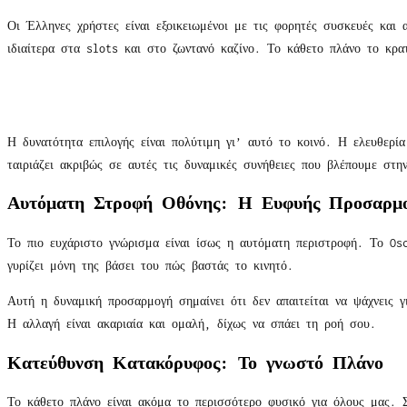
Οι Έλληνες χρήστες είναι εξοικειωμένοι με τις φορητές συσκευές και
ιδιαίτερα στα slots και στο ζωντανό καζίνο. Το κάθετο πλάνο το κρατ
Η δυνατότητα επιλογής είναι πολύτιμη γι’ αυτό το κοινό. Η ελευθερί
ταιριάζει ακριβώς σε αυτές τις δυναμικές συνήθειες που βλέπουμε στη
Αυτόματη Στροφή Οθόνης: Η Ευφυής Προσαρμ
Το πιο ευχάριστο γνώρισμα είναι ίσως η αυτόματη περιστροφή. Το Os
γυρίζει μόνη της βάσει του πώς βαστάς το κινητό.
Αυτή η δυναμική προσαρμογή σημαίνει ότι δεν απαιτείται να ψάχνεις γ
Η αλλαγή είναι ακαριαία και ομαλή, δίχως να σπάει τη ροή σου.
Κατεύθυνση Κατακόρυφος: Το γνωστό Πλάνο
Το κάθετο πλάνο είναι ακόμα το περισσότερο φυσικό για όλους μας. Σ