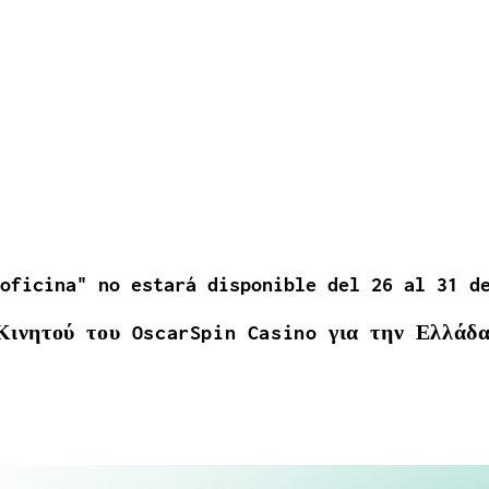
oficina" no estará disponible del 26 al 31 d
Κινητού του OscarSpin Casino για την Ελλάδ