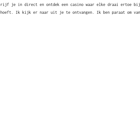
hrijf je in direct en ontdek een casino waar elke draai ertoe bi
ehoeft. Ik kijk er naar uit je te ontvangen. Ik ben paraat om va
brii din România în căutare de calității
de lhe oferecer um jackpot.
tralia with Spinjoys Casino