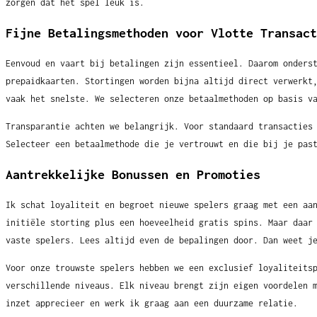
zorgen dat het spel leuk is.
Fijne Betalingsmethoden voor Vlotte Transact
Eenvoud en vaart bij betalingen zijn essentieel. Daarom onders
prepaidkaarten. Stortingen worden bijna altijd direct verwerkt
vaak het snelste. We selecteren onze betaalmethoden op basis v
Transparantie achten we belangrijk. Voor standaard transacties
Selecteer een betaalmethode die je vertrouwt en die bij je pas
Aantrekkelijke Bonussen en Promoties
Ik schat loyaliteit en begroet nieuwe spelers graag met een aa
initiële storting plus een hoeveelheid gratis spins. Maar daar
vaste spelers. Lees altijd even de bepalingen door. Dan weet j
Voor onze trouwste spelers hebben we een exclusief loyaliteits
verschillende niveaus. Elk niveau brengt zijn eigen voordelen 
inzet apprecieer en werk ik graag aan een duurzame relatie.