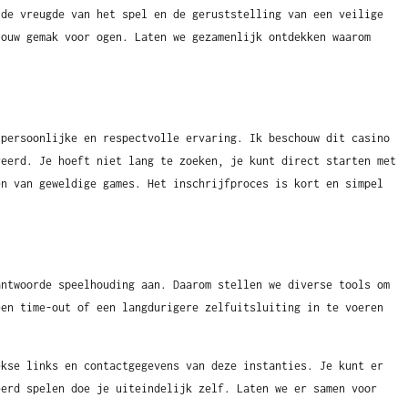
 de vreugde van het spel en de geruststelling van een veilige
jouw gemak voor ogen. Laten we gezamenlijk ontdekken waarom
 persoonlijke en respectvolle ervaring. Ik beschouw dit casino
reerd. Je hoeft niet lang te zoeken, je kunt direct starten met
en van geweldige games. Het inschrijfproces is kort en simpel
antwoorde speelhouding aan. Daarom stellen we diverse tools om
een time-out of een langdurigere zelfuitsluiting in te voeren
ekse links en contactgegevens van deze instanties. Je kunt er
eerd spelen doe je uiteindelijk zelf. Laten we er samen voor