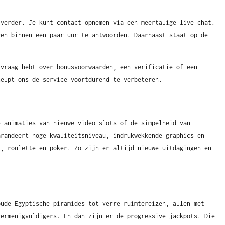
 verder. Je kunt contact opnemen via een meertalige live chat.
ren binnen een paar uur te antwoorden. Daarnaast staat op de
 vraag hebt over bonusvoorwaarden, een verificatie of een
helpt ons de service voortdurend te verbeteren.
e animaties van nieuwe video slots of de simpelheid van
arandeert hoge kwaliteitsniveau, indrukwekkende graphics en
k, roulette en poker. Zo zijn er altijd nieuwe uitdagingen en
oude Egyptische piramides tot verre ruimtereizen, allen met
vermenigvuldigers. En dan zijn er de progressive jackpots. Die