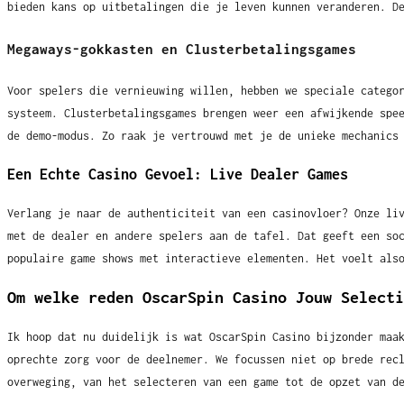
bieden kans op uitbetalingen die je leven kunnen veranderen. D
Megaways-gokkasten en Clusterbetalingsgames
Voor spelers die vernieuwing willen, hebben we speciale catego
systeem. Clusterbetalingsgames brengen weer een afwijkende spe
de demo-modus. Zo raak je vertrouwd met je de unieke mechanics
Een Echte Casino Gevoel: Live Dealer Games
Verlang je naar de authenticiteit van een casinovloer? Onze li
met de dealer en andere spelers aan de tafel. Dat geeft een so
populaire game shows met interactieve elementen. Het voelt als
Om welke reden OscarSpin Casino Jouw Selecti
Ik hoop dat nu duidelijk is wat OscarSpin Casino bijzonder maa
oprechte zorg voor de deelnemer. We focussen niet op brede rec
overweging, van het selecteren van een game tot de opzet van d