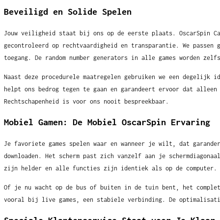
Beveiligd en Solide Spelen
Jouw veiligheid staat bij ons op de eerste plaats. OscarSpin C
gecontroleerd op rechtvaardigheid en transparantie. We passen 
toegang. De random number generators in alle games worden zelf
Naast deze procedurele maatregelen gebruiken we een degelijk i
helpt ons bedrog tegen te gaan en garandeert ervoor dat alleen
Rechtschapenheid is voor ons nooit bespreekbaar.
Mobiel Gamen: De Mobiel OscarSpin Ervaring
Je favoriete games spelen waar en wanneer je wilt, dat garande
downloaden. Het scherm past zich vanzelf aan je schermdiagonaa
zijn helder en alle functies zijn identiek als op de computer.
Of je nu wacht op de bus of buiten in de tuin bent, het comple
vooral bij live games, een stabiele verbinding. De optimalisat