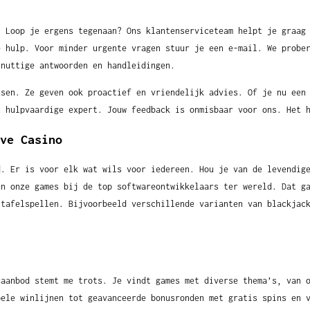
. Loop je ergens tegenaan? Ons klantenserviceteam helpt je graag
e hulp. Voor minder urgente vragen stuur je een e-mail. We probe
 nuttige antwoorden en handleidingen.
ssen. Ze geven ook proactief en vriendelijk advies. Of je nu een
n hulpvaardige expert. Jouw feedback is onmisbaar voor ons. Het 
ve Casino
d. Er is voor elk wat wils voor iedereen. Hou je van de levendig
en onze games bij de top softwareontwikkelaars ter wereld. Dat g
 tafelspellen. Bijvoorbeeld verschillende varianten van blackjac
 aanbod stemt me trots. Je vindt games met diverse thema’s, van 
pele winlijnen tot geavanceerde bonusronden met gratis spins en 