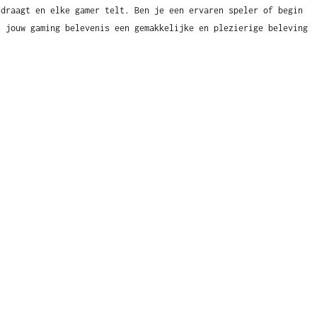
jdraagt en elke gamer telt. Ben je een ervaren speler of begin
n jouw gaming belevenis een gemakkelijke en plezierige beleving