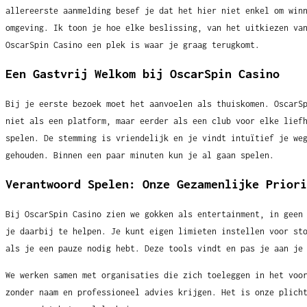
entrada:
allereerste aanmelding besef je dat het hier niet enkel om win
omgeving. Ik toon je hoe elke beslissing, van het uitkiezen va
OscarSpin Casino een plek is waar je graag terugkomt.
Een Gastvrij Welkom bij OscarSpin Casino
Bij je eerste bezoek moet het aanvoelen als thuiskomen. OscarS
niet als een platform, maar eerder als een club voor elke lief
spelen. De stemming is vriendelijk en je vindt intuïtief je we
gehouden. Binnen een paar minuten kun je al gaan spelen.
Verantwoord Spelen: Onze Gezamenlijke Priori
Bij OscarSpin Casino zien we gokken als entertainment, in geen
je daarbij te helpen. Je kunt eigen limieten instellen voor st
als je een pauze nodig hebt. Deze tools vindt en pas je aan je
We werken samen met organisaties die zich toeleggen in het voo
zonder naam en professioneel advies krijgen. Het is onze plich