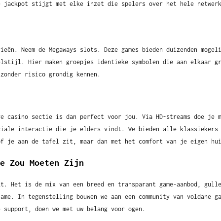
e jackpot stijgt met elke inzet die spelers over het hele netwer
rieën. Neem de Megaways slots. Deze games bieden duizenden mogel
elstijl. Hier maken groepjes identieke symbolen die aan elkaar g
 zonder risico grondig kennen.
ve casino sectie is dan perfect voor jou. Via HD-streams doe je 
ciale interactie die je elders vindt. We bieden alle klassiekers
of je aan de tafel zit, maar dan met het comfort van je eigen hu
e Zou Moeten Zijn
kt. Het is de mix van een breed en transparant game-aanbod, gull
lame. In tegenstelling bouwen we aan een community van voldane g
e support, doen we met uw belang voor ogen.