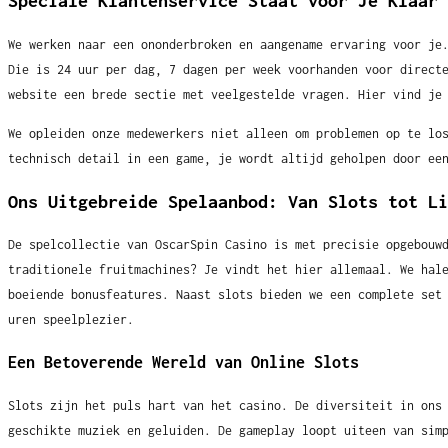
Speciale Klantenservice Staat voor Je Klaar
We werken naar een ononderbroken en aangename ervaring voor je
Die is 24 uur per dag, 7 dagen per week voorhanden voor direct
website een brede sectie met veelgestelde vragen. Hier vind je
We opleiden onze medewerkers niet alleen om problemen op te lo
technisch detail in een game, je wordt altijd geholpen door ee
Ons Uitgebreide Spelaanbod: Van Slots tot Li
De spelcollectie van OscarSpin Casino is met precisie opgebouw
traditionele fruitmachines? Je vindt het hier allemaal. We hal
boeiende bonusfeatures. Naast slots bieden we een complete set
uren speelplezier.
Een Betoverende Wereld van Online Slots
Slots zijn het puls hart van het casino. De diversiteit in ons
geschikte muziek en geluiden. De gameplay loopt uiteen van sim