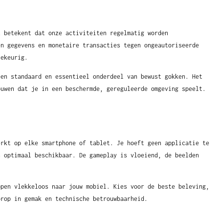
t betekent dat onze activiteiten regelmatig worden
en gegevens en monetaire transacties tegen ongeautoriseerde
lekeurig.
een standaard en essentieel onderdeel van bewust gokken. Het
ouwen dat je in een beschermde, gereguleerde omgeving speelt.
erkt op elke smartphone of tablet. Je hoeft geen applicatie te
n optimaal beschikbaar. De gameplay is vloeiend, de beelden
open vlekkeloos naar jouw mobiel. Kies voor de beste beleving,
orop in gemak en technische betrouwbaarheid.