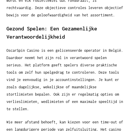
wordt en elk roulettewiel dat ronddraait, is
rechtvaardig. Deze objectieve controles leveren objectief
bewijs voor de geloofwaardigheid van het assortiment.
Gezond Spelen: Een Gezamenlijke
Verantwoordelijkheid
OscarSpin Casino is een gelicenseerde operator in België.
Daardoor neemt het zijn rol in verantwoord spelen
serieus. Het platform geeft spelers diverse praktische
tools om zelf hun spelgedrag te controleren. Deze tools
vind je eenvoudig in je accountinstellingen. Je kunt er
zoals dagelijkse, wekelijkse of maandelijkse
stortlimieten bepalen. Ook zijn er regelmatig opties om
verlieslimieten, wedlimieten of een maximale speeltijd in
te stellen.
Wie meer afstand behoeft, kan kiezen voor een time-out of
een langdurigere periode van zelfuitsluiting. Het casino