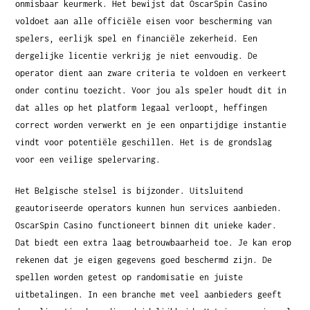
onmisbaar keurmerk. Het bewijst dat OscarSpin Casino
voldoet aan alle officiële eisen voor bescherming van
spelers, eerlijk spel en financiële zekerheid. Een
dergelijke licentie verkrijg je niet eenvoudig. De
operator dient aan zware criteria te voldoen en verkeert
onder continu toezicht. Voor jou als speler houdt dit in
dat alles op het platform legaal verloopt, heffingen
correct worden verwerkt en je een onpartijdige instantie
vindt voor potentiële geschillen. Het is de grondslag
voor een veilige spelervaring.
Het Belgische stelsel is bijzonder. Uitsluitend
geautoriseerde operators kunnen hun services aanbieden.
OscarSpin Casino functioneert binnen dit unieke kader.
Dat biedt een extra laag betrouwbaarheid toe. Je kan erop
rekenen dat je eigen gegevens goed beschermd zijn. De
spellen worden getest op randomisatie en juiste
uitbetalingen. In een branche met veel aanbieders geeft