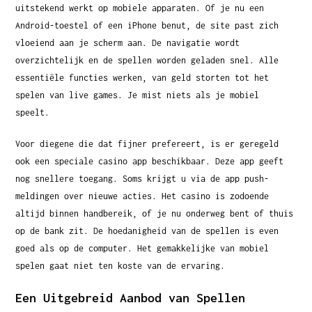
uitstekend werkt op mobiele apparaten. Of je nu een
Android-toestel of een iPhone benut, de site past zich
vloeiend aan je scherm aan. De navigatie wordt
overzichtelijk en de spellen worden geladen snel. Alle
essentiële functies werken, van geld storten tot het
spelen van live games. Je mist niets als je mobiel
speelt.
Voor diegene die dat fijner prefereert, is er geregeld
ook een speciale casino app beschikbaar. Deze app geeft
nog snellere toegang. Soms krijgt u via de app push-
meldingen over nieuwe acties. Het casino is zodoende
altijd binnen handbereik, of je nu onderweg bent of thuis
op de bank zit. De hoedanigheid van de spellen is even
goed als op de computer. Het gemakkelijke van mobiel
spelen gaat niet ten koste van de ervaring.
Een Uitgebreid Aanbod van Spellen