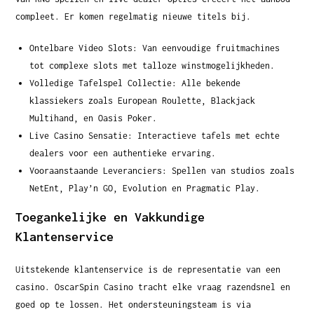
compleet. Er komen regelmatig nieuwe titels bij.
Ontelbare Video Slots: Van eenvoudige fruitmachines
tot complexe slots met talloze winstmogelijkheden.
Volledige Tafelspel Collectie: Alle bekende
klassiekers zoals European Roulette, Blackjack
Multihand, en Oasis Poker.
Live Casino Sensatie: Interactieve tafels met echte
dealers voor een authentieke ervaring.
Vooraanstaande Leveranciers: Spellen van studios zoals
NetEnt, Play’n GO, Evolution en Pragmatic Play.
Toegankelijke en Vakkundige
Klantenservice
Uitstekende klantenservice is de representatie van een
casino. OscarSpin Casino tracht elke vraag razendsnel en
goed op te lossen. Het ondersteuningsteam is via