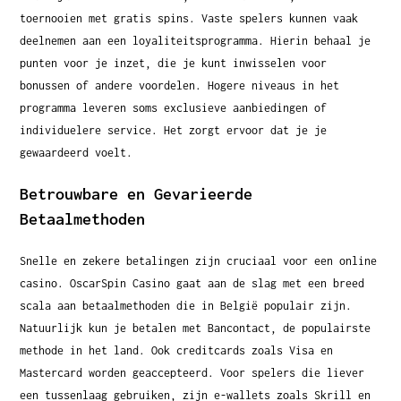
toernooien met gratis spins. Vaste spelers kunnen vaak
deelnemen aan een loyaliteitsprogramma. Hierin behaal je
punten voor je inzet, die je kunt inwisselen voor
bonussen of andere voordelen. Hogere niveaus in het
programma leveren soms exclusieve aanbiedingen of
individuelere service. Het zorgt ervoor dat je je
gewaardeerd voelt.
Betrouwbare en Gevarieerde
Betaalmethoden
Snelle en zekere betalingen zijn cruciaal voor een online
casino. OscarSpin Casino gaat aan de slag met een breed
scala aan betaalmethoden die in België populair zijn.
Natuurlijk kun je betalen met Bancontact, de populairste
methode in het land. Ook creditcards zoals Visa en
Mastercard worden geaccepteerd. Voor spelers die liever
een tussenlaag gebruiken, zijn e-wallets zoals Skrill en