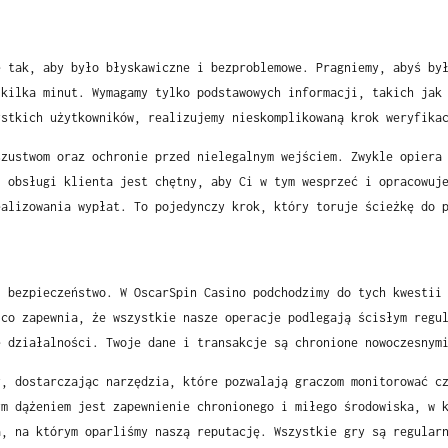
e tak, aby było błyskawiczne i bezproblemowe. Pragniemy, abyś by
 kilka minut. Wymagamy tylko podstawowych informacji, takich jak
ystkich użytkowników, realizujemy nieskomplikowaną krok weryfika
szustwom oraz ochronie przed nielegalnym wejściem. Zwykle opiera
ł obsługi klienta jest chętny, aby Ci w tym wesprzeć i opracowuj
ealizowania wypłat. To pojedynczy krok, który toruje ścieżkę do 
i bezpieczeństwo. W OscarSpin Casino podchodzimy do tych kwestii
 co zapewnia, że wszystkie nasze operacje podlegają ścisłym regu
e działalności. Twoje dane i transakcje są chronione nowoczesnym
y, dostarczając narzędzia, które pozwalają graczom monitorować c
ym dążeniem jest zapewnienie chronionego i miłego środowiska, w 
a, na którym oparliśmy naszą reputację. Wszystkie gry są regular