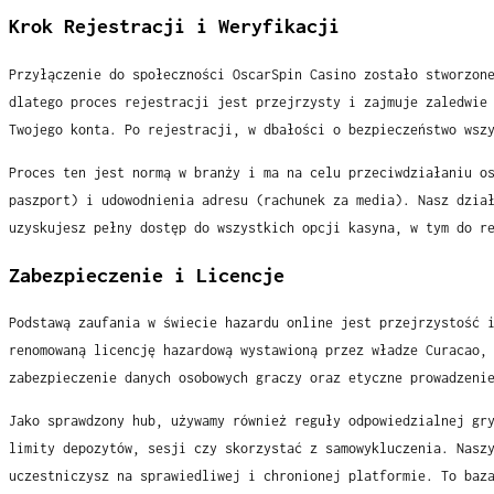
Krok Rejestracji i Weryfikacji
Przyłączenie do społeczności OscarSpin Casino zostało stworzon
dlatego proces rejestracji jest przejrzysty i zajmuje zaledwie
Twojego konta. Po rejestracji, w dbałości o bezpieczeństwo wsz
Proces ten jest normą w branży i ma na celu przeciwdziałaniu o
paszport) i udowodnienia adresu (rachunek za media). Nasz dzia
uzyskujesz pełny dostęp do wszystkich opcji kasyna, w tym do r
Zabezpieczenie i Licencje
Podstawą zaufania w świecie hazardu online jest przejrzystość 
renomowaną licencję hazardową wystawioną przez władze Curacao,
zabezpieczenie danych osobowych graczy oraz etyczne prowadzeni
Jako sprawdzony hub, używamy również reguły odpowiedzialnej gr
limity depozytów, sesji czy skorzystać z samowykluczenia. Nasz
uczestniczysz na sprawiedliwej i chronionej platformie. To baz