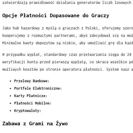
zatwierdzają prawidłowość działania generatorów liczb losowych
Opcje Płatności Dopasowane do Graczy
Jako hub hazardowy z myślą o graczach z Polski, oferujemy szer
kooperujemy z rozmaitymi partnerami, abyś zdecydował się na mo
Minimalne kwoty depozytów są niskie, aby umożliwić grę dla każ
W przypadku wypłat, standardowy czas przetwarzania sięga do 24
weryfikacji konta przed pierwszą wypłatą, co skraca wszelkie p
możliwych kosztów po stronie operatora płatności. System nasz 
Przelewy Bankowe:
Portfele Elektroniczne:
Karty Płatnicze:
Płatności Mobilne:
Kryptowaluty:
Zabawa z Grami na Żywo