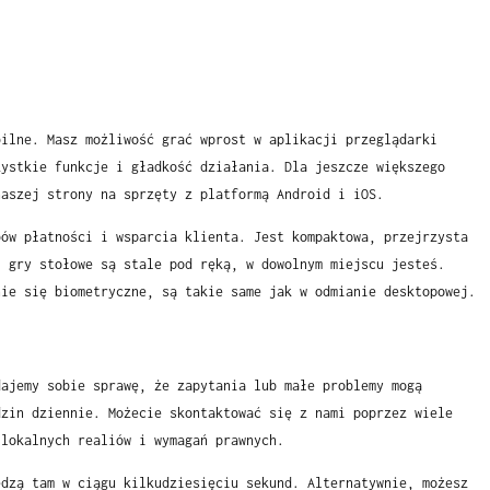
bilne. Masz możliwość grać wprost w aplikacji przeglądarki
zystkie funkcje i gładkość działania. Dla jeszcze większego
naszej strony na sprzęty z platformą Android i iOS.
bów płatności i wsparcia klienta. Jest kompaktowa, przejrzysta
i gry stołowe są stale pod ręką, w dowolnym miejscu jesteś.
nie się biometryczne, są takie same jak w odmianie desktopowej.
dajemy sobie sprawę, że zapytania lub małe problemy mogą
dzin dziennie. Możecie skontaktować się z nami poprzez wiele
 lokalnych realiów i wymagań prawnych.
edzą tam w ciągu kilkudziesięciu sekund. Alternatywnie, możesz