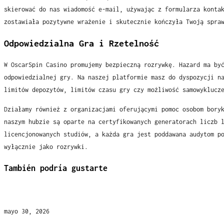
skierować do nas wiadomość e-mail, używając z formularza konta
zostawiała pozytywne wrażenie i skutecznie kończyła Twoją spra
Odpowiedzialna Gra i Rzetelność
W OscarSpin Casino promujemy bezpieczną rozrywkę. Hazard ma by
odpowiedzialnej gry. Na naszej platformie masz do dyspozycji n
limitów depozytów, limitów czasu gry czy możliwość samowyklucz
Działamy również z organizacjami oferującymi pomoc osobom bory
naszym hubzie są oparte na certyfikowanych generatorach liczb 
licencjonowanych studiów, a każda gra jest poddawana audytom p
wyłącznie jako rozrywki.
También podría gustarte
Administração de Dados Pessoais e Dados no Tower
mayo 30, 2026