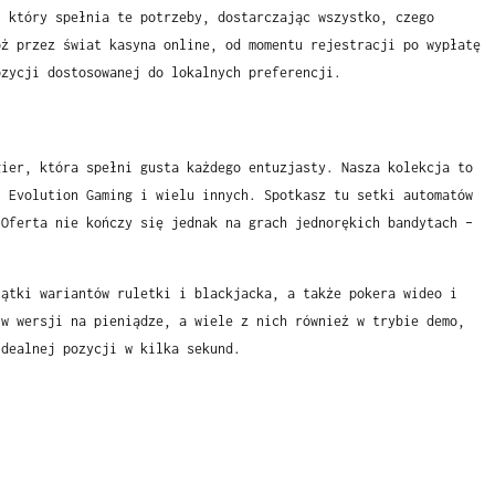
, który spełnia te potrzeby, dostarczając wszystko, czego
óż przez świat kasyna online, od momentu rejestracji po wypłatę
ozycji dostosowanej do lokalnych preferencji.
gier, która spełni gusta każdego entuzjasty. Nasza kolekcja to
, Evolution Gaming i wielu innych. Spotkasz tu setki automatów
 Oferta nie kończy się jednak na grach jednorękich bandytach –
iątki wariantów ruletki i blackjacka, a także pokera wideo i
 w wersji na pieniądze, a wiele z nich również w trybie demo,
idealnej pozycji w kilka sekund.