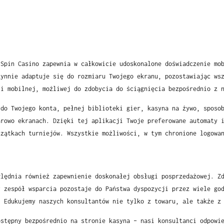
rSpin Casino zapewnia w całkowicie udoskonalone doświadczenie mo
zynnie adaptuje się do rozmiaru Twojego ekranu, pozostawiając ws
ji mobilnej, możliwej do zdobycia do ściągnięcia bezpośrednio z 
 do Twojego konta, pełnej biblioteki gier, kasyna na żywo, sposo
arowo ekranach. Dzięki tej aplikacji Twoje preferowane automaty 
czątkach turniejów. Wszystkie możliwości, w tym chronione logowa
ględnia również zapewnienie doskonałej obsługi posprzedażowej. Z
y zespół wsparcia pozostaje do Państwa dyspozycji przez wiele go
. Edukujemy naszych konsultantów nie tylko z towaru, ale także z
ostępny bezpośrednio na stronie kasyna – nasi konsultanci odpowi