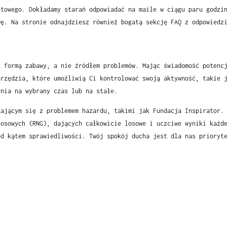
ktowego. Dokładamy starań odpowiadać na maile w ciągu paru godzi
wę. Na stronie odnajdziesz również bogatą sekcję FAQ z odpowiedz
ć formą zabawy, a nie źródłem problemów. Mając świadomość potenc
arzędzia, które umożliwią Ci kontrolować swoją aktywność, takie 
enia na wybrany czas lub na stałe.
kającym się z problemem hazardu, takimi jak Fundacja Inspirator.
losowych (RNG), dających całkowicie losowe i uczciwe wyniki każd
od kątem sprawiedliwości. Twój spokój ducha jest dla nas prioryt
 Rush Game para Portugal