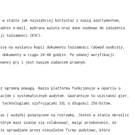
ł w stanie jak najszybciej korzystać z naszą asortymentem,
 adres e-mail, wybrana waluta oraz dane osobowe do założenia
cji tożsamości (KYC).
 się na wysłaniu kopii dokumentu tożsamości (dowód osobisty,
e dokumenty w ciągu 24-48 godzin. Po udanej weryfikacji
pewnej gry i jest naszym zadaniem prawnym.
 z ogromną powagą. Nasza platforma funkcjonuje w oparciu o
lacjom i systematycznym audytom. Gwarantuje to uczciwość gier,
i technologiami szyfrującymi SSL o długości 256-bitów.
zas i wydatki poświęcone na rozrywkę. Jesteś w stanie określić
którym masz szansę się relaksować, mając przekonanie, że
nie sprawdzane przez niezależne firmy audytowe, które