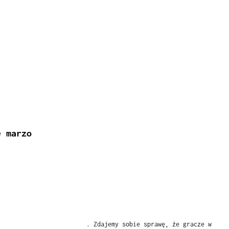
e marzo
//oscarspins.eu.com/pl-pl
. Zdajemy sobie sprawę, że gracze w