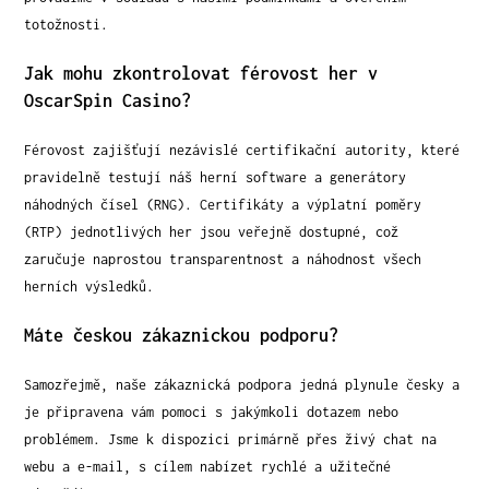
totožnosti.
Jak mohu zkontrolovat férovost her v
OscarSpin Casino?
Férovost zajišťují nezávislé certifikační autority, které
pravidelně testují náš herní software a generátory
náhodných čísel (RNG). Certifikáty a výplatní poměry
(RTP) jednotlivých her jsou veřejně dostupné, což
zaručuje naprostou transparentnost a náhodnost všech
herních výsledků.
Máte českou zákaznickou podporu?
Samozřejmě, naše zákaznická podpora jedná plynule česky a
je připravena vám pomoci s jakýmkoli dotazem nebo
problémem. Jsme k dispozici primárně přes živý chat na
webu a e-mail, s cílem nabízet rychlé a užitečné