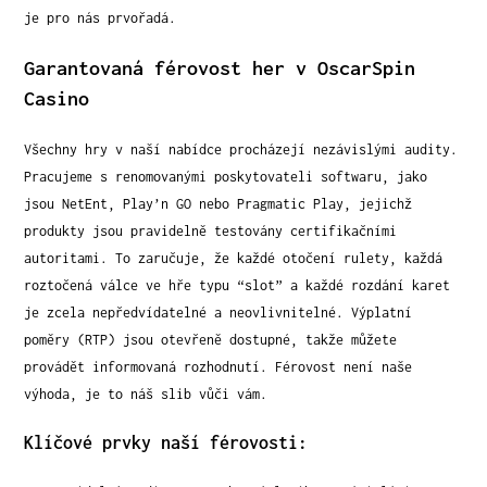
je pro nás prvořadá.
Garantovaná férovost her v OscarSpin
Casino
Všechny hry v naší nabídce procházejí nezávislými audity.
Pracujeme s renomovanými poskytovateli softwaru, jako
jsou NetEnt, Play’n GO nebo Pragmatic Play, jejichž
produkty jsou pravidelně testovány certifikačními
autoritami. To zaručuje, že každé otočení rulety, každá
roztočená válce ve hře typu “slot” a každé rozdání karet
je zcela nepředvídatelné a neovlivnitelné. Výplatní
poměry (RTP) jsou otevřeně dostupné, takže můžete
provádět informovaná rozhodnutí. Férovost není naše
výhoda, je to náš slib vůči vám.
Klíčové prvky naší férovosti: