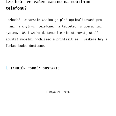
Lze hrát ve vašem casino na mobilním
telefonu?
Rozhodně! OscarSpin Casino je plně optimalizované pro
hraní na chytrých telefonech a tabletech s operačními
systémy iOS i Android. Nemusíte nic stahovat, stačí
spustit mobilní prohlížeč a přihlásit se – veškeré hry a
funkce budou dostupné.
TAMBIÉN PODRÍA GUSTARTE
Le casino Incaspin propose des bonus spéciales
pour les passionnés de casino en Belgique
mayo 21, 2026
Tre måneders med cashback hos DudeSpin Casino: