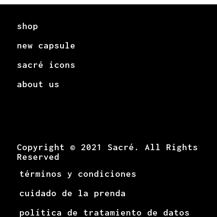
shop
new capsule
sacré icons
about us
Copyright © 2021 Sacré. All Rights
Reserved
términos y condiciones
cuidado de la prenda
política de tratamiento de datos