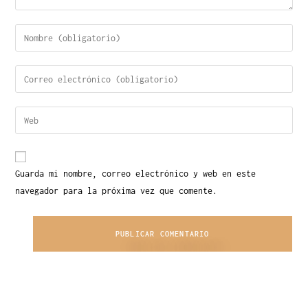
Guarda mi nombre, correo electrónico y web en este
navegador para la próxima vez que comente.