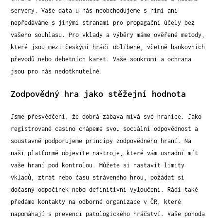
servery. Vaše data u nás neobchodujeme s nimi ani
nepředáváme s jinými stranami pro propagační účely bez
vašeho souhlasu. Pro vklady a výběry máme ověřené metody,
které jsou mezi českými hráči oblíbené, včetně bankovních
převodů nebo debetních karet. Vaše soukromí a ochrana
jsou pro nás nedotknutelné.
Zodpovědný hra jako stěžejní hodnota
Jsme přesvědčeni, že dobrá zábava mívá své hranice. Jako
registrované casino chápeme svou sociální odpovědnost a
soustavně podporujeme principy zodpovědného hraní. Na
naší platformě objevíte nástroje, které vám usnadní mít
vaše hraní pod kontrolou. Můžete si nastavit limity
vkladů, ztrát nebo času stráveného hrou, požádat si
dočasný odpočinek nebo definitivní vyloučení. Rádi také
předáme kontakty na odborné organizace v ČR, které
napomáhají s prevencí patologického hráčství. Vaše pohoda