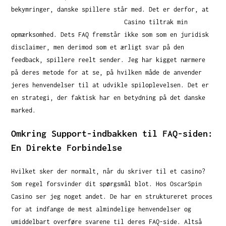
bekymringer, danske spillere står med. Det er derfor, at
Oscarspin Kasino Virtuel Gruppe
Casino tiltrak min
opmærksomhed. Dets FAQ fremstår ikke som som en juridisk
disclaimer, men derimod som et ærligt svar på den
feedback, spillere reelt sender. Jeg har kigget nærmere
på deres metode for at se, på hvilken måde de anvender
jeres henvendelser til at udvikle spiloplevelsen. Det er
en strategi, der faktisk har en betydning på det danske
marked.
Omkring Support-indbakken til FAQ-siden:
En Direkte Forbindelse
Hvilket sker der normalt, når du skriver til et casino?
Som regel forsvinder dit spørgsmål blot. Hos OscarSpin
Casino ser jeg noget andet. De har en struktureret proces
for at indfange de mest almindelige henvendelser og
umiddelbart overføre svarene til deres FAQ-side. Altså