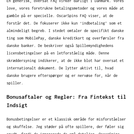
En generisk, oversat FAQ virker dårligt i Danmark. Vores
love, vores foretrukne betalingsmetoder og vores måde at
gamble på er specielle. OscarSpins FAQ viser, at de
forstår det. De fokuserer ikke kun ‘indbetaling’ som et
almindeligt begreb. I stedet omtaler de specifikt danske
ting som MobilePay, danske kreditkort og overførsler fra
danske banker. De beskriver også Spillemyndighedens
licensbetingelser på en letforståelig måde. Denne
skræddersyning indikerer, at de ikke blot har oversat et
internationalt dokument. De lytter aktivt til, hvad
danske brugere efterspørger og er nervøse for, når de
spiller.
Bonusaftaler og Regler: Fra Fintekst til
Indsigt
Bonusbetingelser er et klassisk område for misforståelser
og skuffelse. Jeg støder på ofte spillere, der føler sig