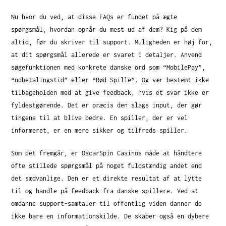
Nu hvor du ved, at disse FAQs er fundet på ægte
spørgsmål, hvordan opnår du mest ud af dem? Kig på dem
altid, før du skriver til support. Muligheden er høj for,
at dit spørgsmål allerede er svaret i detaljer. Anvend
søgefunktionen med konkrete danske ord som “MobilePay”,
“udbetalingstid” eller “Rød Spille”. Og vær bestemt ikke
tilbageholden med at give feedback, hvis et svar ikke er
fyldestgørende. Det er præcis den slags input, der gør
tingene til at blive bedre. En spiller, der er vel
informeret, er en mere sikker og tilfreds spiller.
Som det fremgår, er OscarSpin Casinos måde at håndtere
ofte stillede spørgsmål på noget fuldstændig andet end
det sædvanlige. Den er et direkte resultat af at lytte
til og handle på feedback fra danske spillere. Ved at
omdanne support-samtaler til offentlig viden danner de
ikke bare en informationskilde. De skaber også en dybere