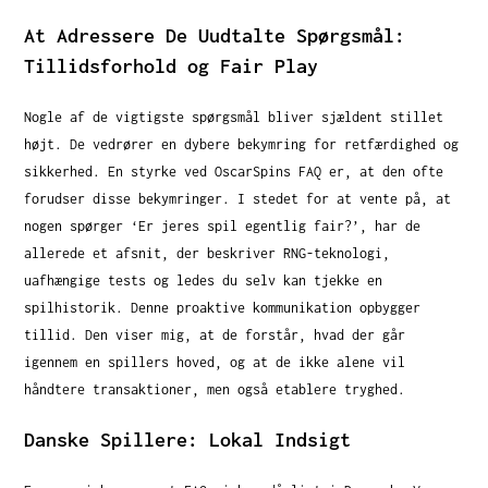
At Adressere De Uudtalte Spørgsmål:
Tillidsforhold og Fair Play
Nogle af de vigtigste spørgsmål bliver sjældent stillet
højt. De vedrører en dybere bekymring for retfærdighed og
sikkerhed. En styrke ved OscarSpins FAQ er, at den ofte
forudser disse bekymringer. I stedet for at vente på, at
nogen spørger ‘Er jeres spil egentlig fair?’, har de
allerede et afsnit, der beskriver RNG-teknologi,
uafhængige tests og ledes du selv kan tjekke en
spilhistorik. Denne proaktive kommunikation opbygger
tillid. Den viser mig, at de forstår, hvad der går
igennem en spillers hoved, og at de ikke alene vil
håndtere transaktioner, men også etablere tryghed.
Danske Spillere: Lokal Indsigt