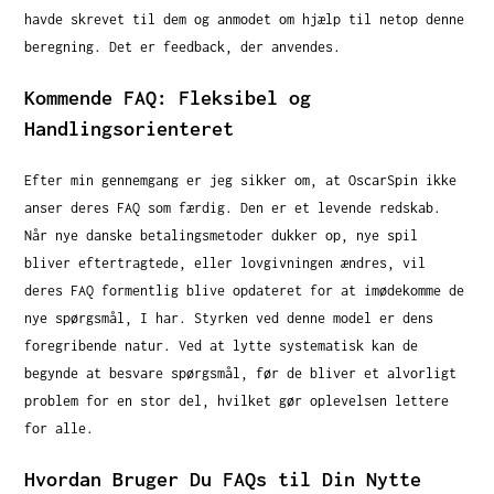
havde skrevet til dem og anmodet om hjælp til netop denne
beregning. Det er feedback, der anvendes.
Kommende FAQ: Fleksibel og
Handlingsorienteret
Efter min gennemgang er jeg sikker om, at OscarSpin ikke
anser deres FAQ som færdig. Den er et levende redskab.
Når nye danske betalingsmetoder dukker op, nye spil
bliver eftertragtede, eller lovgivningen ændres, vil
deres FAQ formentlig blive opdateret for at imødekomme de
nye spørgsmål, I har. Styrken ved denne model er dens
foregribende natur. Ved at lytte systematisk kan de
begynde at besvare spørgsmål, før de bliver et alvorligt
problem for en stor del, hvilket gør oplevelsen lettere
for alle.
Hvordan Bruger Du FAQs til Din Nytte