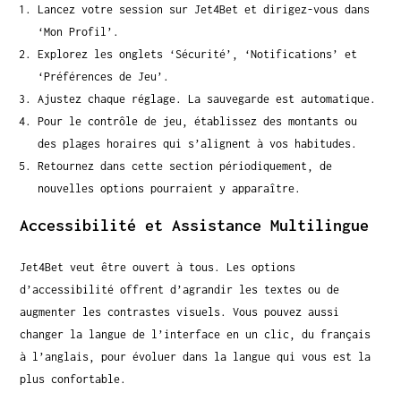
Lancez votre session sur Jet4Bet et dirigez-vous dans
‘Mon Profil’.
Explorez les onglets ‘Sécurité’, ‘Notifications’ et
‘Préférences de Jeu’.
Ajustez chaque réglage. La sauvegarde est automatique.
Pour le contrôle de jeu, établissez des montants ou
des plages horaires qui s’alignent à vos habitudes.
Retournez dans cette section périodiquement, de
nouvelles options pourraient y apparaître.
Accessibilité et Assistance Multilingue
Jet4Bet veut être ouvert à tous. Les options
d’accessibilité offrent d’agrandir les textes ou de
augmenter les contrastes visuels. Vous pouvez aussi
changer la langue de l’interface en un clic, du français
à l’anglais, pour évoluer dans la langue qui vous est la
plus confortable.