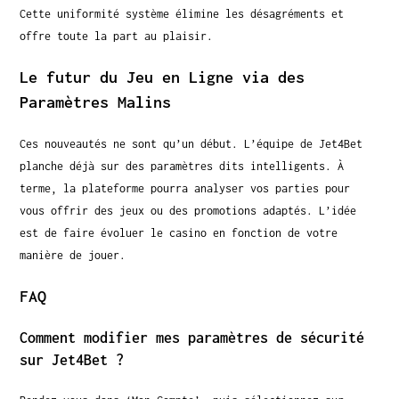
Cette uniformité système élimine les désagréments et
offre toute la part au plaisir.
Le futur du Jeu en Ligne via des
Paramètres Malins
Ces nouveautés ne sont qu’un début. L’équipe de Jet4Bet
planche déjà sur des paramètres dits intelligents. À
terme, la plateforme pourra analyser vos parties pour
vous offrir des jeux ou des promotions adaptés. L’idée
est de faire évoluer le casino en fonction de votre
manière de jouer.
FAQ
Comment modifier mes paramètres de sécurité
sur Jet4Bet ?