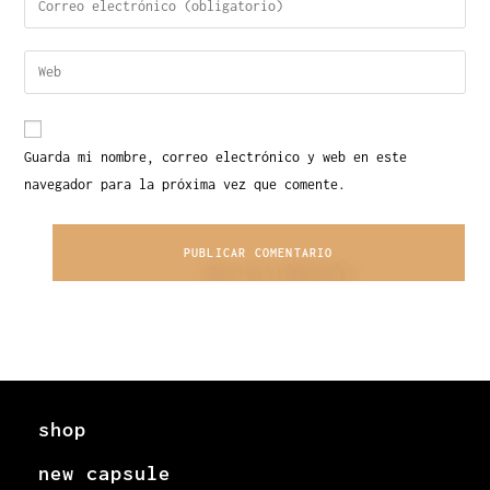
Guarda mi nombre, correo electrónico y web en este
navegador para la próxima vez que comente.
shop
new capsule