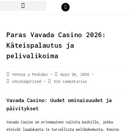
Paras Vavada Casino 2026:
Käteispalautus ja
pelivalikoima
Ventas y Pedidos
mayo 20, 2026
Uncategorized
Sin comentarios
Vavada Casino: Uudet ominaisuudet ja
päivitykset
Vavada Casino on erinomainen valinta kaikille, jotka
etsivät laadukasta ja turvallista pelikokemusta. Kasino