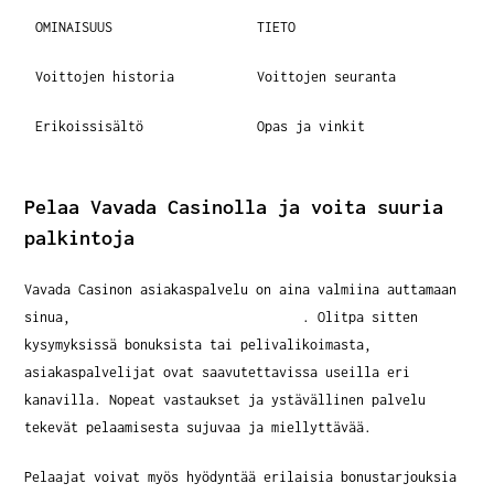
OMINAISUUS
TIETO
Voittojen historia
Voittojen seuranta
Erikoissisältö
Opas ja vinkit
Pelaa Vavada Casinolla ja voita suuria
palkintoja
Vavada Casinon asiakaspalvelu on aina valmiina auttamaan
sinua,
https://vavadacasinos-fi.com/
. Olitpa sitten
kysymyksissä bonuksista tai pelivalikoimasta,
asiakaspalvelijat ovat saavutettavissa useilla eri
kanavilla. Nopeat vastaukset ja ystävällinen palvelu
tekevät pelaamisesta sujuvaa ja miellyttävää.
Pelaajat voivat myös hyödyntää erilaisia bonustarjouksia