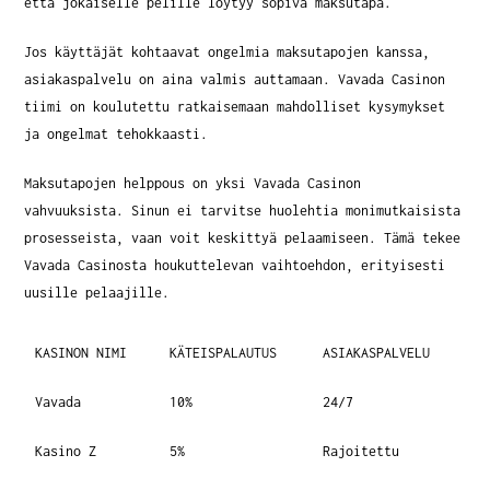
että jokaiselle pelille löytyy sopiva maksutapa.
Jos käyttäjät kohtaavat ongelmia maksutapojen kanssa,
asiakaspalvelu on aina valmis auttamaan. Vavada Casinon
tiimi on koulutettu ratkaisemaan mahdolliset kysymykset
ja ongelmat tehokkaasti.
Maksutapojen helppous on yksi Vavada Casinon
vahvuuksista. Sinun ei tarvitse huolehtia monimutkaisista
prosesseista, vaan voit keskittyä pelaamiseen. Tämä tekee
Vavada Casinosta houkuttelevan vaihtoehdon, erityisesti
uusille pelaajille.
KASINON NIMI
KÄTEISPALAUTUS
ASIAKASPALVELU
Vavada
10%
24/7
Kasino Z
5%
Rajoitettu