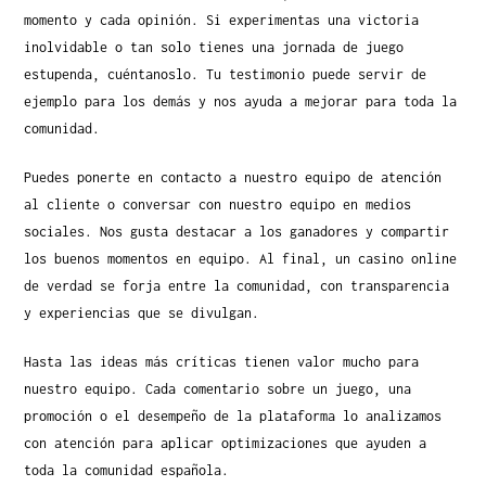
momento y cada opinión. Si experimentas una victoria
inolvidable o tan solo tienes una jornada de juego
estupenda, cuéntanoslo. Tu testimonio puede servir de
ejemplo para los demás y nos ayuda a mejorar para toda la
comunidad.
Puedes ponerte en contacto a nuestro equipo de atención
al cliente o conversar con nuestro equipo en medios
sociales. Nos gusta destacar a los ganadores y compartir
los buenos momentos en equipo. Al final, un casino online
de verdad se forja entre la comunidad, con transparencia
y experiencias que se divulgan.
Hasta las ideas más críticas tienen valor mucho para
nuestro equipo. Cada comentario sobre un juego, una
promoción o el desempeño de la plataforma lo analizamos
con atención para aplicar optimizaciones que ayuden a
toda la comunidad española.