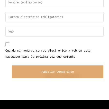
Guarda mi nombre, correo electrónico y web en este
navegador para la próxima vez que comente.