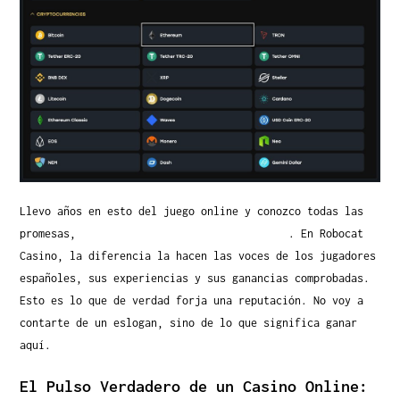
Llevo años en esto del juego online y conozco todas las
promesas,
https://casinorobocats.com/es-es/
. En Robocat
Casino, la diferencia la hacen las voces de los jugadores
españoles, sus experiencias y sus ganancias comprobadas.
Esto es lo que de verdad forja una reputación. No voy a
contarte de un eslogan, sino de lo que significa ganar
aquí.
El Pulso Verdadero de un Casino Online: