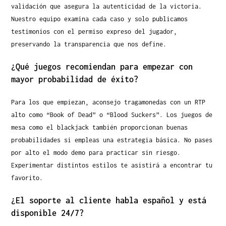
validación que asegura la autenticidad de la victoria.
Nuestro equipo examina cada caso y solo publicamos
testimonios con el permiso expreso del jugador,
preservando la transparencia que nos define.
¿Qué juegos recomiendan para empezar con
mayor probabilidad de éxito?
Para los que empiezan, aconsejo tragamonedas con un RTP
alto como “Book of Dead” o “Blood Suckers”. Los juegos de
mesa como el blackjack también proporcionan buenas
probabilidades si empleas una estrategia básica. No pases
por alto el modo demo para practicar sin riesgo.
Experimentar distintos estilos te asistirá a encontrar tu
favorito.
¿El soporte al cliente habla español y está
disponible 24/7?