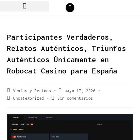
Participantes Verdaderos,
Relatos Auténticos, Triunfos
Auténticos Únicamente en
Robocat Casino para España
Ventas y Pedidos
mayo 17, 2026
Uncategorized
Sin comentarios