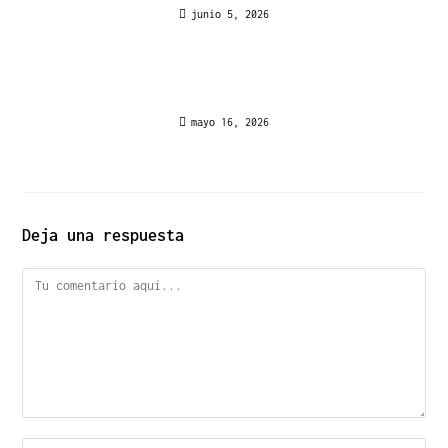
junio 5, 2026
Après 500 Lancers à Azurslot Casino : Voici Mon
Retour Sincère pour les Joueurs Canadiens
mayo 16, 2026
Deja una respuesta