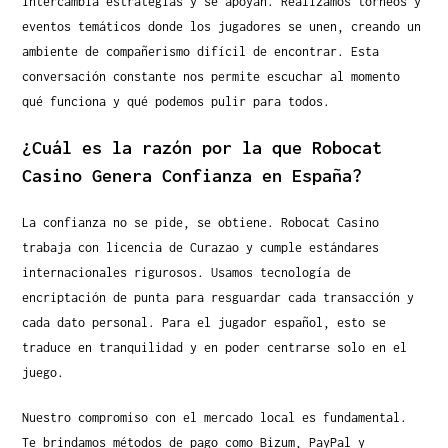
intercambia estrategias y se apoyan. Realizamos torneos y
eventos temáticos donde los jugadores se unen, creando un
ambiente de compañerismo difícil de encontrar. Esta
conversación constante nos permite escuchar al momento
qué funciona y qué podemos pulir para todos.
¿Cuál es la razón por la que Robocat
Casino Genera Confianza en España?
La confianza no se pide, se obtiene. Robocat Casino
trabaja con licencia de Curazao y cumple estándares
internacionales rigurosos. Usamos tecnología de
encriptación de punta para resguardar cada transacción y
cada dato personal. Para el jugador español, esto se
traduce en tranquilidad y en poder centrarse solo en el
juego.
Nuestro compromiso con el mercado local es fundamental.
Te brindamos métodos de pago como Bizum, PayPal y