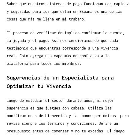
Saber que nuestros sistemas de pago funcionan con rapidez
y seguridad para los que están en España es una de las
cosas que más me llena en mi trabajo.
El proceso de verificación implica confirmar la cuenta,
la jugada y el pago. Así nos cercioramos de que cada
testimonio que encuentras corresponde a una vivencia
real. Esto agrega una capa más de confianza a la
plataforma para todos los miembros.
Sugerencias de un Especialista para
Optimizar tu Vivencia
Luego de estudiar el sector durante años, mi mejor
sugerencia es que juegues con cabeza. Utiliza las
bonificaciones de bienvenida y las bonos periódicos, pero
revisa siempre los términos y condiciones. Define un
presupuesto antes de comenzar y no te excedas. El juego