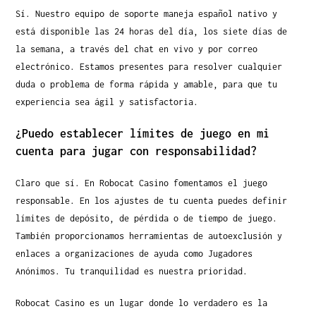
Sí. Nuestro equipo de soporte maneja español nativo y
está disponible las 24 horas del día, los siete días de
la semana, a través del chat en vivo y por correo
electrónico. Estamos presentes para resolver cualquier
duda o problema de forma rápida y amable, para que tu
experiencia sea ágil y satisfactoria.
¿Puedo establecer límites de juego en mi
cuenta para jugar con responsabilidad?
Claro que sí. En Robocat Casino fomentamos el juego
responsable. En los ajustes de tu cuenta puedes definir
límites de depósito, de pérdida o de tiempo de juego.
También proporcionamos herramientas de autoexclusión y
enlaces a organizaciones de ayuda como Jugadores
Anónimos. Tu tranquilidad es nuestra prioridad.
Robocat Casino es un lugar donde lo verdadero es la