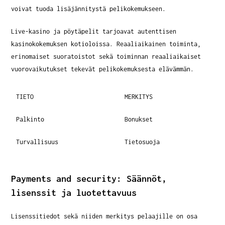
voivat tuoda lisäjännitystä pelikokemukseen.
Live-kasino ja pöytäpelit tarjoavat autenttisen
kasinokokemuksen kotioloissa. Reaaliaikainen toiminta,
erinomaiset suoratoistot sekä toiminnan reaaliaikaiset
vuorovaikutukset tekevät pelikokemuksesta elävämmän.
TIETO
MERKITYS
Palkinto
Bonukset
Turvallisuus
Tietosuoja
Payments and security: Säännöt,
lisenssit ja luotettavuus
Lisenssitiedot sekä niiden merkitys pelaajille on osa