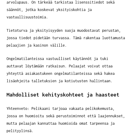
arvolupaus. On tärkeää tarkistaa lisenssitiedot sekä
säännöt, jotka koskevat yksityiskohtia ja
vastuullisuustoimia.
Tietoturva ja yksityisyyden suoja muodostavat perustan,
jossa tiedot pidetään turvassa. Tämä rakentaa luottamusta
pelaajien ja kasinon välille.
Ongelmatilanteissa vastuulliset käytännöt ja tuki
auttavat löytämään ratkaisun. Pelaajat voivat ottaa
yhteyttä asiakastukeen ongelmatilanteissa sekä hakea
lisäohjeita talletuksien ja kotiutusten hallintaan.
Mahdolliset kehityskohteet ja haasteet
Yhteenveto: Pelikaani tarjoaa vakaata pelikokemusta,
jossa on huomioitu sekä perustoiminnot että laajennukset,
mutta pelaajan kannattaa huomioida omat tarpeensa ja
pelityylinsä.