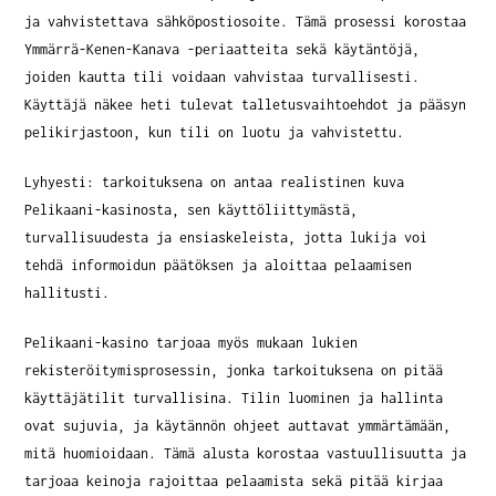
ja vahvistettava sähköpostiosoite. Tämä prosessi korostaa
Ymmärrä-Kenen-Kanava -periaatteita sekä käytäntöjä,
joiden kautta tili voidaan vahvistaa turvallisesti.
Käyttäjä näkee heti tulevat talletusvaihtoehdot ja pääsyn
pelikirjastoon, kun tili on luotu ja vahvistettu.
Lyhyesti: tarkoituksena on antaa realistinen kuva
Pelikaani-kasinosta, sen käyttöliittymästä,
turvallisuudesta ja ensiaskeleista, jotta lukija voi
tehdä informoidun päätöksen ja aloittaa pelaamisen
hallitusti.
Pelikaani-kasino tarjoaa myös mukaan lukien
rekisteröitymisprosessin, jonka tarkoituksena on pitää
käyttäjätilit turvallisina. Tilin luominen ja hallinta
ovat sujuvia, ja käytännön ohjeet auttavat ymmärtämään,
mitä huomioidaan. Tämä alusta korostaa vastuullisuutta ja
tarjoaa keinoja rajoittaa pelaamista sekä pitää kirjaa