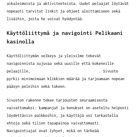
aikaleimoista ja aktiviteeteista. Uudet pelaajat löytävät
nopeasti tarvitut linkit ja ohjeet aloittamiseen sekä
lisäihin, joita he voivat hyödyntää.
Käyttöliittymä ja navigointi Pelikaani
kasinolla
Käyttöliittymän selkeys ja yleisilme tekevät
navigoinnista sujuvaa sekä uusille että kokeneille
pelaajille,
https://pelikaanicasino-fi.com/
. Sivusto
pyrkii minimoimaan klikkien määrää ja tarjoamaan nopean
pääsyn peleihin sekä tukeen.
Sivuston rakenne tekee tarjousten seuraamisesta
vaivattomaksi: kampanjat ja bonukset on aseteltu helposti
löydettäviin paikkoihin, ja käyttäjä voi tarkastella
ehtoja sekä tilien tasapainoa vaivattomasti.
Navigointiajat ovat lyhyet, mikä on tärkeää