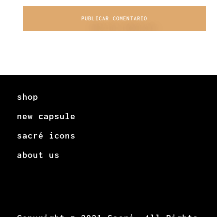
shop
new capsule
sacré icons
about us