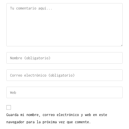
Guarda mi nombre, correo electrónico y web en este
navegador para la próxima vez que comente.